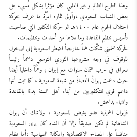
وهذا الطرح الظالم و غير العلمي كان مؤثرا بشكل مُسيء على
بعض الشباب السعودي ،وأولى ثماره المُرَّة ما عرف بحركة
احتلال الحرم عام ١٤٠٠هـ ثم حركة التكفير التي صاحبت
تأسيس تنظيم القاعدة وما تلاها من أحداث وتنظيمات.
فحركة الخميني شكَّلت هماً خارجياً اضطر السعودية إلى الدخول
للوقوف في وجه مشروعها الثوري التوسعي داعماً رئيساً
للعراق في حرب الثمان سنوات مع إيران ؛ وهَمَّاً داخلياً أيضا
حيث دعمت إيرانُ العُصاةَ من شيعة السعودية ، كما ثبت أنها
داعم قوي للتكفيريين من أبناء أهل السنة بدءًا بالقاعدة
وانتهاء بداعش.
فإيران الخمينية عدو بغيض للسعودية ؛ ولاشك أن إيران
الشاهانية لم تكن صديقاً ،إلا أن الشاه كان يرى السعودية
منافساً على المصالح الاقتصادية والمكانة السياسية ،أما نظام