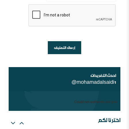
أين السلفية من الانفصاليين في اليمن
شبهات عن الغلو عند السلفيين . ومنه مقتضبات من مقالات
سابقة
احدث التغريدات
@mohamadalsaidi1
Could not authenticate you.
اخترنا لكم