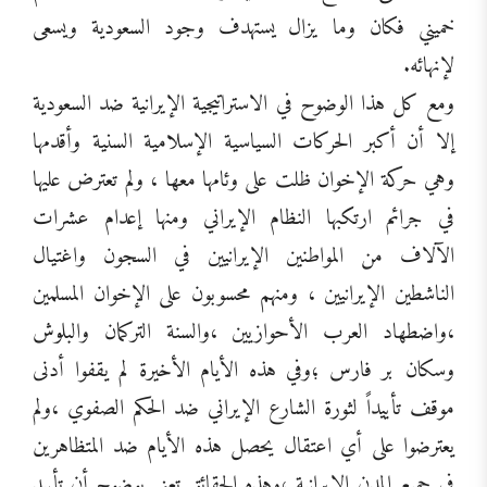
خميني فكان وما يزال يستهدف وجود السعودية ويسعى
لإنهائه.
ومع كل هذا الوضوح في الاستراتيجية الإيرانية ضد السعودية
إلا أن أكبر الحركات السياسية الإسلامية السنية وأقدمها
وهي حركة الإخوان ظلت على وئامها معها ، ولم تعترض عليها
في جرائم ارتكبها النظام الإيراني ومنها إعدام عشرات
الآلاف من المواطنين الإيرانيين في السجون واغتيال
الناشطين الإيرانيين ، ومنهم محسوبون على الإخوان المسلمين
،واضطهاد العرب الأحوازيين ،والسنة التركمان والبلوش
وسكان بر فارس ؛وفي هذه الأيام الأخيرة لم يقفوا أدنى
موقف تأييداً لثورة الشارع الإيراني ضد الحكم الصفوي ،ولم
يعترضوا على أي اعتقال يحصل هذه الأيام ضد المتظاهرين
في جميع المدن الإيرانية ؛وهذه الحقائق تعني بوضوح أن تأييد