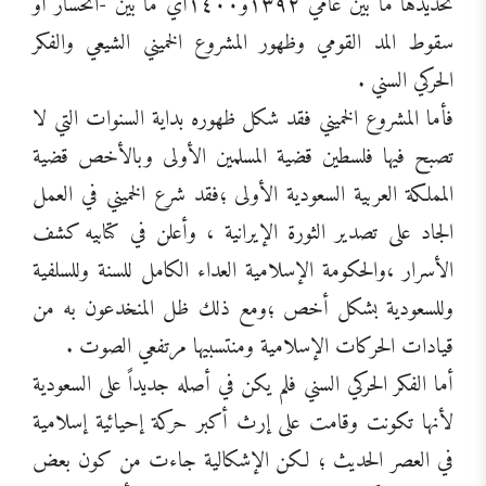
تحديدها ما بين عامي ١٣٩٢و١٤٠٠أي ما بين -انحسار أو
سقوط المد القومي وظهور المشروع الخميني الشيعي والفكر
الحركي السني .
فأما المشروع الخميني فقد شكل ظهوره بداية السنوات التي لا
تصبح فيها فلسطين قضية المسلمين الأولى وبالأخص قضية
المملكة العربية السعودية الأولى ؛فقد شرع الخميني في العمل
الجاد على تصدير الثورة الإيرانية ، وأعلن في كتابيه كشف
الأسرار ،والحكومة الإسلامية العداء الكامل للسنة وللسلفية
وللسعودية بشكل أخص ؛ومع ذلك ظل المنخدعون به من
قيادات الحركات الإسلامية ومنتسبيها مرتفعي الصوت .
أما الفكر الحركي السني فلم يكن في أصله جديداً على السعودية
لأنها تكونت وقامت على إرث أكبر حركة إحيائية إسلامية
في العصر الحديث ؛ لكن الإشكالية جاءت من كون بعض