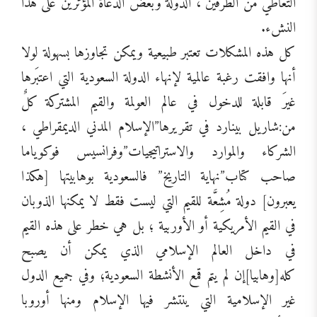
التعاطي من الطرفين ، الدولة وبعض الدعاة المؤثرين على هذا
النشء.
كل هذه المشكلات تعتبر طبيعية ويمكن تجاوزها بسهولة لولا
أنها وافقت رغبة عالمية لإنهاء الدولة السعودية التي اعتبَرها
غيرَ قابلة للدخول في عالم العولمة والقيم المشتركة كلٌ
من:شاريل بينارد في تقريرها”الإسلام المدني الديمقراطي ،
الشركاء والموارد والاستراتيجيات”وفرانسيس فوكوياما
صاحب كتاب”نهاية التاريخ” فالسعودية بوهابيتها [هكذا
يعبرون] دولة مُشِعَّة للقيم التي ليست فقط لا يمكنها الذوبان
في القيم الأمريكية أو الأوربية ؛ بل هي خطر على هذه القيم
في داخل العالم الإسلامي الذي يمكن أن يصبح
كله[وهابيا]إن لم يتم قمع الأنشطة السعودية؛ وفي جميع الدول
غير الإسلامية التي ينتشر فيها الإسلام ومنها أوروبا