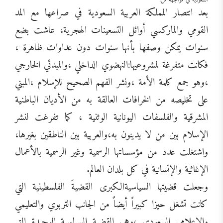
السعودية في مواجهة من؟
بعد انتصار المملكة العربية السعودية في صراعها مع المد
القومي والماركسي أوائل التسعينات الهجرية، عاشت بضع
سنوات يمكن وصفها بأنها سنوات دون عداوات ظاهرة ،
فكانت متفرغة لمشروعيها:النهضوي الداخلي ،والمبدئي الخارجي
،وهو جمع كلمة الأمة ،ونشر الفهم الصحيح للإسلام ،المبني
على تخليصه من الخرافات العالقة به من الأديان الباطنية
المشرقية والفلسفات اليونانية الوثنية ، كما تفرغت لنشر
الإسلام بين من لا يدينون به،والعربية بين الناطقين بغيرها،
واشتغلت عدد من مؤسساتها الرسمية وغير الرسمية بالأعمال
الإغاثية والإنسانية في كل بلدان العالم.
وجعلت قضيتها السياسيةالكبرى القضيةَ الفلسطينية التي
كانت تشغل حيزا كبيراً أيضاً من الجانب التربوي والتعليمي
والإعلامي السعودي ؛وهي القضية السياسية الوحيدة التي