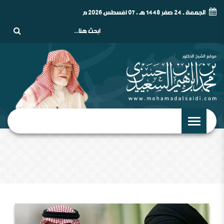
الجمعة - 24 صفر 1448 هـ , 07 أغسطس 2026 م