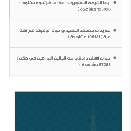
أيها الشيعة الصفويون : هذا ما خبزتموه فكلوه . (
ما قولك في أبوي الرسول
123828 مشاهدة )
تغريدات د.محمد السعيدي حول الوقوف مع أهل
غزة ( 105131 مشاهدة )
جواب أسئلة وردتني عن الجالية البورمية في مكة (
بناء الشخصية السلفية في ظل المتغيرات[محاضرة مفرغة]
97283 مشاهدة )
قطع الطريق دون داعش
من سيؤوي أربعين مليون لاجئاً مصريا؟ ( 93029
مشاهدة )
وقفات عند أزمة اختفاء الأستاذ جمال خاشقجي (
84665 مشاهدة )
مقدمة في الدفاع عن الدولة السعودية الأولى ودعوتها
الإصلاحية