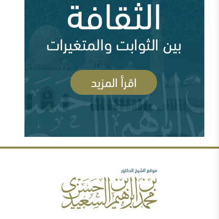
أين السلفية من الانفصاليين في اليمن
أزمة قطر وإدارة الأزمة ( 83705 مشاهدة )
السعودية وقطر ومشروع العمق الاستراتيجي (
83694 مشاهدة )
رأيي فيما صدر عن الشيخ سعد الشثري تجاه داعش (
السلفية والصوفية: نصح بعلم وحكم بعدل
77974 مشاهدة )
شبهات عن الغلو عند السلفيين . ومنه مقتضبات من مقالات
سابقة
مهرجان جروزني بين المؤتمر والمؤامرة ( 77631
مشاهدة )
رأيي فيما صدر عن الدكتور محمد الهاشمي ( 72384
مشاهدة )
الصحوة بين الانحراف عنها والانحراف بها..ورقة د.محمد
السعيدي في مؤتمر الصحوة