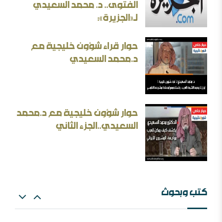
الفتوى.. د. محمد السعيدي
الأسئلة المنطقية والأجوبة غير المنطقية في الحرب الإيرانية
لـ«الجزيرة»:
حوار قراء شؤون خليجية مع
د.محمد السعيدي
بحث: الإلزام بالمذهب في الفتيا والقضاء والتعليم
حوار شؤون خليجية مع د.محمد
إيران المسكينة ورد على الأستاذ إلهامي وأحمد الريسوني
السعيدي..الجزء الثاني
كتب وبحوث
البعث الاعتزالي وإسقاط العقل