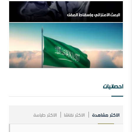
اللهم اشغل الظالمين بالظالمين
المملكة العربية السعودية ، فلسلفة النشأة ، تنظيراً وتطبيقا.
مؤسسة طابة والتنظيمات المتطرفة
احصائيات
الاكثر مشاهدة
الاكثر نقاشا
الاكثر طباعة
مــلخص عــلاقــات الــملك عــبد￼￼ العزیز مــع الإنجــلیز ، مــن
الــنشأة￼￼ وحـتى نـھایـة الحـرب الـعالـمیة الأولى .