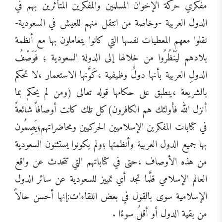
مفكري حركة الإخوان المسلمين والمفكرين المتأثرين بهم في
الدول العربية -وخاصة من انتقل منهم للعيش في السعودية-
نقلوا معهم المعطيات نفسها التي كانوا يتعاملون بها مع أنظمة
بلادهم ليَنْظُرُوا من خلالها إلى الدولة السعودية ؛ فَوَصْفُ
الدولِ العربية بأنها دولٌ وظيفية ،كَوَّنها الاستعمار ،لا تحكم
بالشريعة ،ينطبق على حكامها قوله تعالى (ومن لم يحكم بما
أنزل الله فأولئك هم الكافرون)كل تلك كانت أوصافاً شائعةً
في كتابات المفكرين الإسلاميين الحركيين ومحاضراتهم؛يَصِمُون
بها جميع الدول العربية وأنظمتها ؛ولم يكونوا يستثنون السعودية
من هذه الأوصاف ،حتى في كتاباتهم التي تتحدث عن واقع
العالم الإسلامي قلَّما تجد أي تمييز للسعودية عن سائر الدول
الإسلامية سوى بالقول في بعض اللقاءات:إنها أحسن حالاً
من بقية الدول أو أقلُ سوءًا .