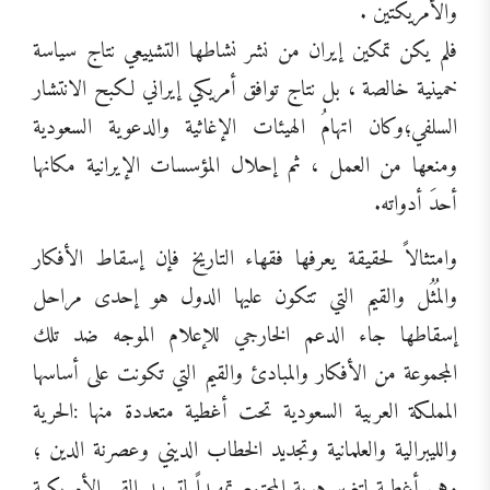
والأمريكتين .
فلم يكن تمكين إيران من نشر نشاطها التشييعي نتاج سياسة
خمينية خالصة ، بل نتاج توافق أمريكي إيراني لكبح الانتشار
السلفي؛وكان اتهامُ الهيئات الإغاثية والدعوية السعودية
ومنعها من العمل ، ثم إحلال المؤسسات الإيرانية مكانها
أحدَ أدواته.
وامتثالاً لحقيقة يعرفها فقهاء التاريخ فإن إسقاط الأفكار
والمُثُل والقيم التي تتكون عليها الدول هو إحدى مراحل
إسقاطها جاء الدعم الخارجي للإعلام الموجه ضد تلك
المجموعة من الأفكار والمبادئ والقيم التي تكونت على أساسها
المملكة العربية السعودية تحت أغطية متعددة منها :الحرية
والليبرالية والعلمانية وتجديد الخطاب الديني وعصرنة الدين ؛
وهي أغطية لتغيير هوية المجتمع تمهيداً لتسييد القيم الأمريكية