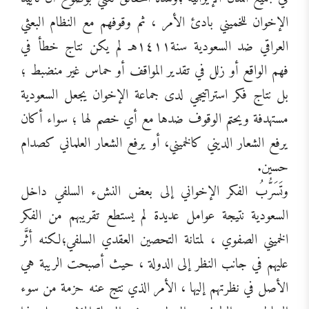
الإخوان للخميني بادئ الأمر ، ثم وقوفهم مع النظام البعثي
العراقي ضد السعودية سنة١٤١١هـ لم يكن نتاج خطأ في
فهم الواقع أو زلل في تقدير المواقف أو حماس غير منضبط ؛
بل نتاج فكر استراتيجي لدى جماعة الإخوان يجعل السعودية
مستهدفة ويحتم الوقوف ضدها مع أي خصم لها ؛ سواء أكان
يرفع الشعار الديني كالخميني، أو يرفع الشعار العلماني كصدام
حسين.
وتَسَرُّبُ الفكر الإخواني إلى بعض النشء السلفي داخل
السعودية نتيجة عوامل عديدة لم يستطع تقريبهم من الفكر
الخميني الصفوي ، لمتانة التحصين العقدي السلفي؛لكنه أثَّر
عليهم في جانب النظر إلى الدولة ، حيث أصبحت الريبة هي
الأصل في نظرتهم إليها ، الأمر الذي نتج عنه حزمة من سوء