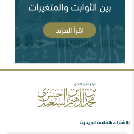
السعودية وقطر ومشروع العمق الاستراتيجي (
83694 مشاهدة )
رأيي فيما صدر عن الشيخ سعد الشثري تجاه داعش (
السلفية والصوفية: نصح بعلم وحكم بعدل
77972 مشاهدة )
شبهات عن الغلو عند السلفيين . ومنه مقتضبات من مقالات
سابقة
مهرجان جروزني بين المؤتمر والمؤامرة ( 77607
مشاهدة )
رأيي فيما صدر عن الدكتور محمد الهاشمي ( 72383
مشاهدة )
الصحوة بين الانحراف عنها والانحراف بها..ورقة د.محمد
السعيدي في مؤتمر الصحوة
للاشتراك بالقائمة البريدية