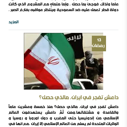
عاما ولذلك فوجئ بما حصل ، وإما متماهٍ مع المشروع الذي كانت
دولة قطر تعمل عليه ضد السعودية وينتظر عواقبه بفارغ الصبر .
وأعتقد أن المخطط الأمريكي لتقسيم المملكة والذي تَعْرِف عنه
السعودية جيداً ،ووجدت وزارة الخارجية الأمريكية نفسها مضطرة
المزيد
إلى الاعتذار من تسرب بعض نتائج اجتماعاتها حوله سنة ٢٠٠٢ فيما ..
13
رمضان
داعش تفجر في ايران، مالذي حصل؟
داعش تفجر في ايران، مالذي حصل؟ منذ خمسة وعشرين عاماً
والقاعدة و مشتقاتها،ومن ثَمَّ داعش يستهدفون العالم
الإسلامي من إندونيسيا حتى المغرب و دول أوروبا و روسيا و
الولايات المتحدة لم يسلم من العالم الإسلامي إلا إيران ،مع أنها في