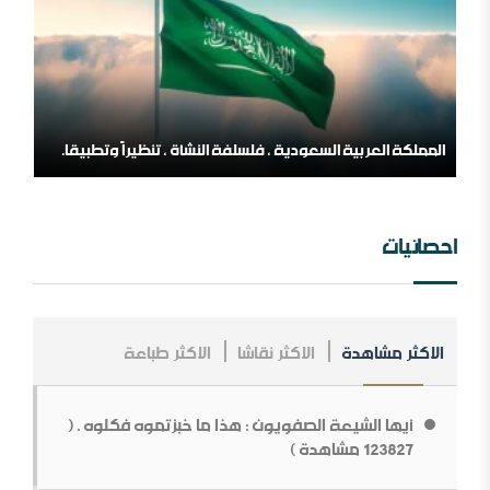
المملكة العربية السعودية ، فلسلفة النشأة ، تنظيراً وتطبيقا.
مؤسسة طابة والتنظيمات المتطرفة
احصائيات
الاكثر مشاهدة
الاكثر نقاشا
الاكثر طباعة
مــلخص عــلاقــات الــملك عــبد￼￼ العزیز مــع الإنجــلیز ، مــن
الــنشأة￼￼ وحـتى نـھایـة الحـرب الـعالـمیة الأولى .
أيها الشيعة الصفويون : هذا ما خبزتموه فكلوه . (
ما قولك في أبوي الرسول
123827 مشاهدة )