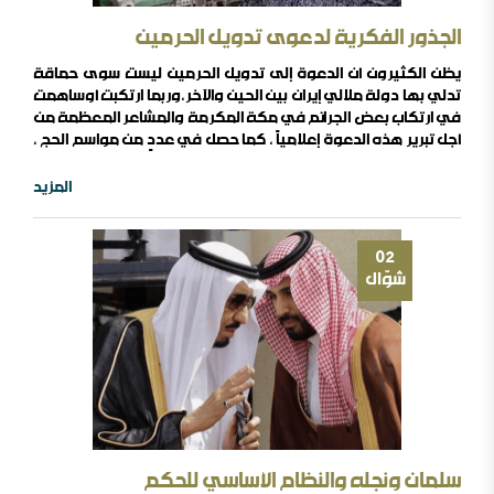
الجذور الفكرية لدعوى تدويل الحرمين
يظن الكثيرون أن الدعوة إلى تدويل الحرمين ليست سوى حماقة
تدلي بها دولة ملالي إيران بين الحين والآخر،وربما ارتكبت أوساهمت
في ارتكاب بعض الجرائم في مكة المكرمة والمشاعر المعظمة من
أجل تبرير هذه الدعوة إعلامياً ، كما حصل في عددٍ من مواسم الحج ،
وربما طار بهذه الفكرة بعض من جمع بين السفاهة والحقد من
الكتاب العرب أو المسلمين المنتسبين إلى السنة ، أو العاملين ضمن
المزيد
الطوابير الخامسة الإيرانية ؛والحقيقة أنها ليست جديدة ، وليست ..
02
شوّال
سلمان ونجله والنظام الأساسي للحكم