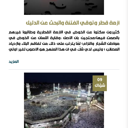
أزمة قطر وتوقي الفتنة والبحث عن الدليل
كثيرون سكتوا عن الخوض في الأزمة القطرية وطالبوا غيرهم
بالصمت فيها؛محتجين بأن الأصل :وقاية اللسان عن الخوض في
مواطن الشجار والنزاع؛ لِمَا يترتب على ذلك من تفاقم البلاء وازدياد
المصائب ؛ وليس لدي شك في أن هذا المنهج هو الأصوب لغير أولي
الأمر من القادة وكبار أهل العلم ، والقائم به على وجهه الصحيح هو
الألزم لإرشادات المصطفى صلى الله عليه وسلم بالإمساك عن
المزيد
الخوض في الفتن آخر الزمان . لكن هذا الالتزام لا يصح ..
09
شوّال