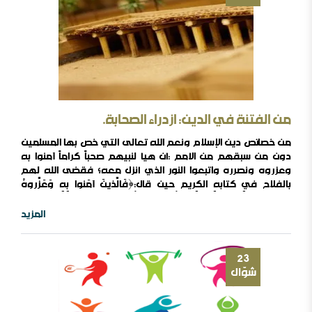
من الفتنة في الدين: ازدراء الصحابة.
من خصائص دين الإسلام ونعم الله تعالى التي خص بها المسلمين
دون من سبقهم من الأمم :أن هيأ لنبيهم صحباً كراماً آمنوا به
وعزروه ونصرره واتبعوا النور الذي أنزل معه؛ فقضى الله لهم
بالفلاح في كتابه الكريم حين قال:﴿فَالَّذينَ آمَنوا بِهِ وَعَزَّروهُ
وَنَصَروهُ وَاتَّبَعُوا النّورَ الَّذي أُنزِلَ مَعَهُ أُولئِكَ هُمُ المُفلِحونَ﴾وأنعم
عليهم بالرضى وأخبر سبحانه أنه أعد لهم الجنات ولما يزالوا في
المزيد
حياتهم الدنيا كما قال:﴿وَالسّابِقونَ الأَوَّلونَ مِنَ المُهاجِرينَ وَالأَنصارِ
وَالَّذينَ اتَّبَعوهُم بِإِحسانٍ رَضِيَ اللَّهُ ..
23
شوّال