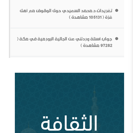
تغريدات د.محمد السعيدي حول الوقوف مع أهل
غزة ( 105131 مشاهدة )
جواب أسئلة وردتني عن الجالية البورمية في مكة (
بناء الشخصية السلفية في ظل المتغيرات[محاضرة مفرغة]
97282 مشاهدة )
قطع الطريق دون داعش
من سيؤوي أربعين مليون لاجئاً مصريا؟ ( 93029
مشاهدة )
وقفات عند أزمة اختفاء الأستاذ جمال خاشقجي (
84664 مشاهدة )
مقدمة في الدفاع عن الدولة السعودية الأولى ودعوتها
الإصلاحية
أين السلفية من الانفصاليين في اليمن
أزمة قطر وإدارة الأزمة ( 83704 مشاهدة )