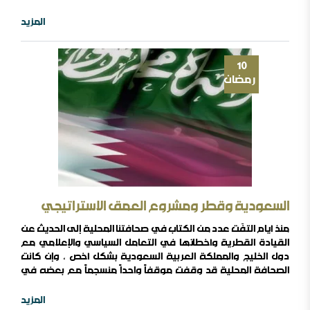
أدبيات التكفيرين يفترض أن تكون الجهة المستهدفة الأولى إلا أن
ذلك لم يحصل بل إن التكفيرين في زمن ماكان يعرف بالقاعدة في
المزيد
بلاد الرافدين ،وبعدها ماكان يعرف أيضا بدولة العراق الإسلامية ،و
أخيراً داعش ؛كلها ..
10
رمضان
السعودية وقطر ومشروع العمق الاستراتيجي
منذ أيام الْتَفَت عدد من الكتاب في صحافتنا المحلية إلى الحديث عن
القيادة القطرية وأخطائها في التعامل السياسي والإعلامي مع
دول الخليج والمملكة العربية السعودية بشكل أخص ، وإن كانت
أين السلفية من الانفصاليين في اليمن
الصحافة المحلية قد وقفت موقفاً واحداً منسجماً مع بعضه في
نقد السياسة القطرية إلا أن الإعلام الإلكتروني المُعَبِّر بشكل أكبر
وأوسع عن رأي النَُخَب باختلاف توجهاتهم، اظهر اصطفافاً سيئاً
المزيد