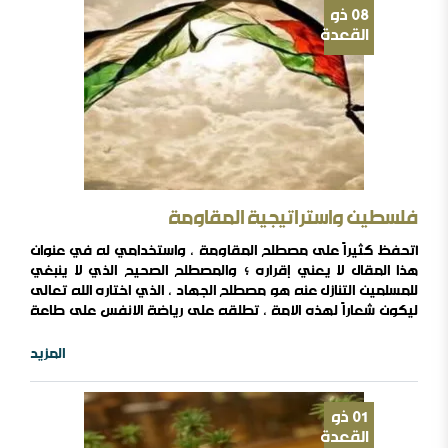
08
ذو
القعدة
فلسطين واستراتيجية المقاومة
أتحفظ كثيراً على مصطلح المقاومة ، واستخدامي له في عنوان
هذا المقال لا يعني إقراره ؛ والمصطلح الصحيح الذي لا ينبغي
للمسلمين التنازل عنه هو مصطلح الجهاد ، الذي اختاره الله تعالى
ليكون شعاراً لهذه الأمة ، تطلقه على رياضة الأنفس على طاعة
الله تعالى واجتناب معصيته ، كما في الحديث الذي رواه أحمد
والترمذي والحاكم وغيرهم عن فضالة بن عبيد عن رسول
المزيد
اللهﷺ(وَالْمُجَاهِدُ مَنْ جَاهَدَ نَفْسَهُ فِي طَاعَةِ اللهِ) كما تطلقه على
الدعوة إلى ..
01
ذو
القعدة