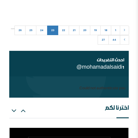
في هذه المسألة ينبئ عن إن سقف قبول الاختلاف في الآراء وفي
قراءة الأحداث شديد الانخفاض ..
...
...
26
25
24
23
22
21
20
19
18
1
27
44
شبهات عن الغلو عند السلفيين . ومنه مقتضبات من مقالات
سابقة
احدث التغريدات
@mohamadalsaidi1
Could not authenticate you.
اخترنا لكم
العالم الإسلامي والمؤامرة القادمة