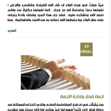
عيدٌ مباركٌ في هذه البلاد إن شاء الله للقيادة وللشعب والأرض ؛
نقولها دعاءً وضراعةً لله عز وجل ، كما نقولها حكايةً عن واقع
نحمد الله ونشكره عليه . فقد جاء هذا العيد وفضل بلادنا يتجلى
على سائر البلاد بما حفظها الله تعالى به من الأمن والطمأنينة ، وما
فتح فيها من مسالك الرزق وطلب العيش التي لا تكاد توجد في
مثلها ، وبما تفضل عليها من القيام بشريعة الله تعالى دولة
المزيد
وشعبا بما لا ..
23
رمضان
أزمة قطر وإدارة الأزمة
من يُشَكِّك في أن قرار المقاطعة الصارم والذي اتخذته المملكة ضد
دولة قطر تأخر كثيراً فهو إما غيرُ متابع لما كان يحدث منذ عشرين