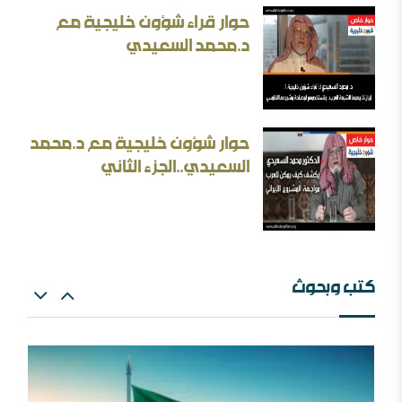
حوار قراء شؤون خليجية مع
د.محمد السعيدي
بحث: الإلزام بالمذهب في الفتيا والقضاء والتعليم
حوار شؤون خليجية مع د.محمد
إيران المسكينة ورد على الأستاذ إلهامي وأحمد الريسوني
السعيدي..الجزء الثاني
كتب وبحوث
البعث الاعتزالي وإسقاط العقل
اللهم اشغل الظالمين بالظالمين