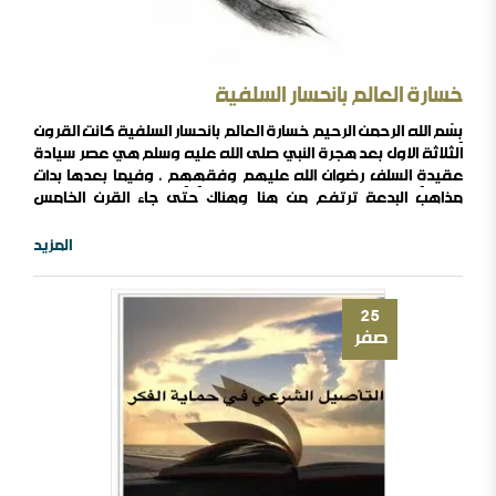
خسارة العالم بانحسار السلفية
بِسْم الله الرحمن الرحيم خسارة العالم بانحسار السلفية كانت القرون
الثلاثة الأول بعد هجرة النبي صلى الله عليه وسلم هي عصر سيادة
عقيدةِ السلف رضوان الله عليهم وفقهِهِم ، وفيما بعدها بدأت
مذاهب البدعة ترتفع من هنا وهناك حتى جاء القرن الخامس
الهجري حيث بدأت الدولة السلجوقية في عهد آخر ملوكها الأقوياء
ألب أرسلان وابنه ملك شاه ووزيرهما نظام الملك [تـ٤٨٥] ففي ذلك
المزيد
العصر كانت عناية الدولة عظيمة بالعلوم الشرعية فأُنشئت المدارس
في جميع أنحاء ..
25
صفر