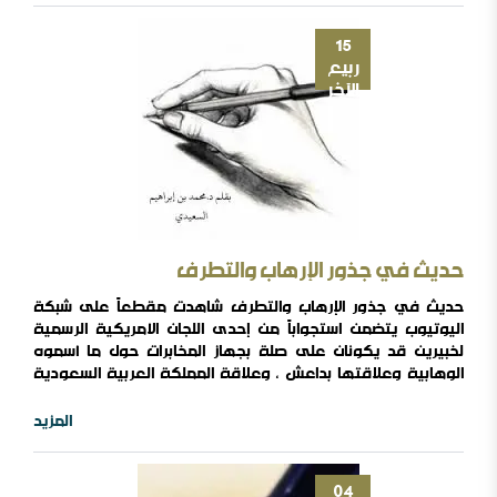
15
ربيع
الآخر
حديث في جذور الإرهاب والتطرف
حديث في جذور الإرهاب والتطرف شاهدت مقطعاً على شبكة
اليوتيوب يتضمن استجواباً من إحدى اللجان الأمريكية الرسمية
لخبيرين قد يكونان على صلة بجهاز المخابرات حول ما أسموه
الوهابية وعلاقتها بداعش ، وعلاقة المملكة العربية السعودية
فكرياً بهذا التنظيم ، وأفاد أحد الخبيرين بأن الوهابية ليست مثل
داعش وضرب مثالاً لذلك بأن الوهابية في السعودية لا تقتل الشيعة
المزيد
بينما داعش تقتل الشيعة في العراق ، وقد كان المحقق يحاول
جاهداً توجيه الأسئلة بطريقة تمكنه من الحصول ..
04