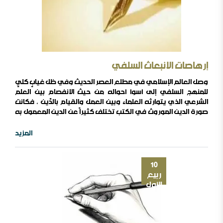
إرهاصات الانبعاث السلفي
وصل العالم الإسلامي في مطلع العصر الحديث وفي ظل غيابٍ كليٍ
للمنهج السلفي إلى أسوأ أحواله من حيث الانفصام بين العلم
الشرعي الذي يتوارثه العلماء وبين العمل والقيام بالدِّين ، فكانت
صورة الدين الموروث في الكتب تختلف كثيراً عن الدين المعمول به
سوى ظواهر من أعمال الجوارح كالصلاة والصوم والحج والزكاة
كادت أن تكون هي الباقي الوحيد من معالم دين الأمة الموروث عن
المزيد
نبيها ، وحتى تلك كان التفريط فيها هو الأصل والأعم الأغلب ، ..
10
ربيع
الأول