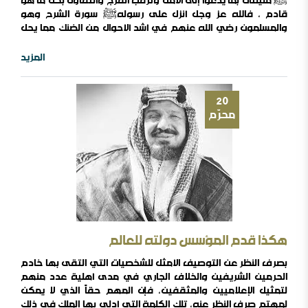
ﷺ مليئتان بما يدعوا إلى الأمل وترقب الفرج والتفاؤل بكل ما هو
قادم ، فالله عز وجل أنزل على رسولهﷺ سورة الشرح وهو
والمسلمون رضي الله عنهم في أشد ألأحوال من الضنك مما يحل
بهم من أَذًى قريش وتضييقها ، فقال سبحانه مخاطباً رسوله
الكريمﷺ(ألم نشرح لك صدرك (١)ووضعنا عنك وزرك(٢) الذي أنقض
المزيد
ظهرك (٣) ورفعنا لك ذكرك(٤)فإن مع العسر يسرا(٥) إن مع العسر ..
20
محرّم
هكذا قدم المؤسس دولته للعالم
بصرف النظر عن التوصيف الأمثل للشخصيات التي التقى بها خادم
الحرمين الشريفين والخلاف الجاري في مدى أهلية عدد منهم
لتمثيل الإعلاميين والمثقفين، فإن المهم حقاً الذي لا يمكن
أين السلفية من الانفصاليين في اليمن
لمهتم صرف النظر عنه، تلك الكلمة التي أدلى بها الملك في ذلك