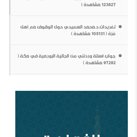
ما قولك في أبوي الرسول
123827 مشاهدة )
تغريدات د.محمد السعيدي حول الوقوف مع أهل
غزة ( 105131 مشاهدة )
جواب أسئلة وردتني عن الجالية البورمية في مكة (
بناء الشخصية السلفية في ظل المتغيرات[محاضرة مفرغة]
97282 مشاهدة )
قطع الطريق دون داعش
من سيؤوي أربعين مليون لاجئاً مصريا؟ ( 93029
مشاهدة )
وقفات عند أزمة اختفاء الأستاذ جمال خاشقجي (
84664 مشاهدة )
مقدمة في الدفاع عن الدولة السعودية الأولى ودعوتها
الإصلاحية