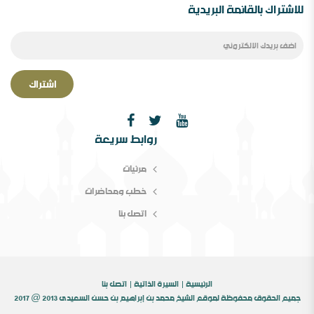
للاشتراك بالقائمة البريدية
اشتراك
الصحوة بین الانحراف عنھا والانحراف بھا￼ ورقة مقدمة
روابط سريعة
لمؤتمر الصحوة،دراسة في المفھوم والإشكالات المقام
مرئيات
خطب ومحاضرات
اتصل بنا
الرئيسية
السيرة الذاتية
اتصل بنا
جميع الحقوق محفوظة لموقع الشيخ محمد بن إبراهيم بن حسن السعيدى 2013 @ 2017
الثقافة بين الثوابت والمتغيرات [ورقة عمل]