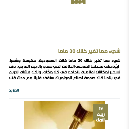
الأول
شيء مما تغير خلال 30 عاما
شيء مما تغير خلال 30 عاما كانت السعودية، حكومة وشعبا،
أبيّة على مخطط الفوضى الخلاقة الذي سُمِي بالربيع العربي، وتم
تسخير إمكانات إعلامية لإنجاحه في كل مكان، ولكن فشله الذريع
في بلادنا كان صدمة لصناع المؤامرات سنقف قليلا مع حدث قتل
سبعة وأربعين مدانا في أحداث عنف جرت في بلادنا منذ عام 1422،
وما زالت آثارها على المستوى الثقافي والاقتصادي والسياسي
المزيد
والتنظيمي والأمني قائمة حتى يومنا هذا وعلى مستويات شتى.
لم يكن حدث كهذا جديدا ..
19
ربيع
الأول