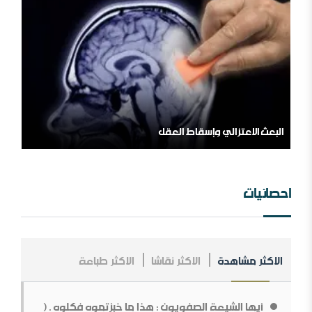
اللهم اشغل الظالمين بالظالمين
المملكة العربية السعودية ، فلسلفة النشأة ، تنظيراً وتطبيقا.
مؤسسة طابة والتنظيمات المتطرفة
احصائيات
الاكثر مشاهدة
الاكثر نقاشا
الاكثر طباعة
مــلخص عــلاقــات الــملك عــبد￼￼ العزیز مــع الإنجــلیز ، مــن
الــنشأة￼￼ وحـتى نـھایـة الحـرب الـعالـمیة الأولى .
أيها الشيعة الصفويون : هذا ما خبزتموه فكلوه . (