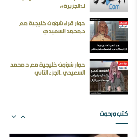
لـ«الجزيرة»:
حوار قراء شؤون خليجية مع
د.محمد السعيدي
بحث: الإلزام بالمذهب في الفتيا والقضاء والتعليم
حوار شؤون خليجية مع د.محمد
إيران المسكينة ورد على الأستاذ إلهامي وأحمد الريسوني
السعيدي..الجزء الثاني
كتب وبحوث
البعث الاعتزالي وإسقاط العقل