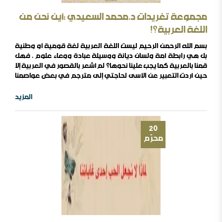
مجموعة تغريدات د.محمد السعيدي :أين نحن من
اللغة العربية؟!
بسم الله الرحمن الرحيم ليست اللغة العربية لغة قومية أو وطنية
بل هي رابطة أمة ولسان ديانة ووسيلة عبادة ووعاء علوم ، فهل
قمنا بالعربية كما يجب علينا نحوها؟ لم أشعر بالقصور في العربية إلا
حين أردت التعبير عن الأسى لحاجتي إلى مترجم في بعض عواصمنا
فلم أجد في لغتي مفردة تعبر عما في نفسي متى نرى الأجانب
في بلادنا ودول الخليج يشعرون بالاضطرار لتعلم لغتنا وتمتلئ لذلك
المزيد
مدننا بمعاهد تدريس العربية لسد حاجتهم متى ..
20
محرّم