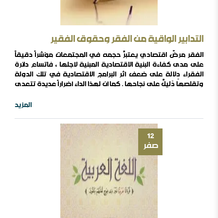
التدابير الواقية من الفقر وحقوق الفقير
الفقر مرضٌ اقتصادي يعتبرٌ حجمه في المجتمعات مؤشراً دقيقاً
على مدى كفاءة البنية الاقتصادية المبنية لأجلها , فاتساع دائرة
الفقراء دِلالة على ضعف أثر البرامج الاقتصادية في تلك الدولة
وتقلصها دَليلٌ على نجاحها . كما أن لهذا الداء أضراراً عديدة تتعدى
ذات الفقير إلى أسرته ومجتمعه منها الديني ومنها الأخلاقي
ومنها الاجتماعي والسياسي أيضاً , وليست هذه الورقة مقامَ
المزيد
سردها والاستدلال عليها , لكن للتأكيد على أن وراءها يكمن السر
في عناية الشريعة الإسلامية بعلاج ..
12
صفر