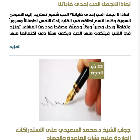
لماذا لانجعل الحب إحدى غاياتنا
لماذا لا نجعل الحب إحدى غاياتنا؟ الحب شعور تستريح إليه النفوس
السوية وكلما اتسع نطاقه في القلب زادت النفس اطمئناناً وسروراً
وتفاؤلاً ورجاء وصبراً وبذلاً وحمِيَّة وصفحا عدد من المشاعر تمتزج
في القلب فيتكون منها الحب ويكون هشاً دون اكتمالها منها
الإيثار والتواضع والقدرة على الحلم والصفح والصبر والرحمة
والقناعة. إذا اضمحل الحب فاعلم أنها لم تمتزج في القلب كل أدواته
المزيد
ولم يستكمل المعاني المحققة له ،إذا انقلب حبك كرها وصداقتك
عداوة تيقن أن ..
22
ذو
الحجة
جواب الشيخ د.محمد السعيدي على الاستدراكات
الواردة عليه بشأن القاعدة والجهاد