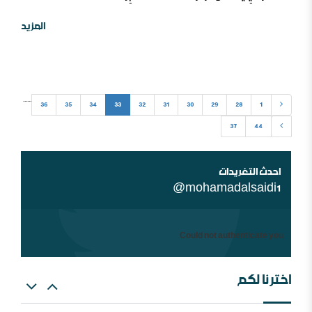
وقع فيها أحدٌ ، بل ولَمَا صح أن نسميها فتنة . فهي إنما سُمِيَت بذلك
لما في هذه العبارة من معنى الإغراء ..
المزيد
...
...
36
35
34
33
32
31
30
29
28
1
37
44
شبهات عن الغلو عند السلفيين . ومنه مقتضبات من مقالات
سابقة
احدث التغريدات
@mohamadalsaidi1
Could not authenticate you.
اخترنا لكم
العالم الإسلامي والمؤامرة القادمة