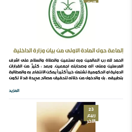
الأول
إلماعة حول المادة الأولى من بيان وزارة الداخلية
الحمد لله رب العالمين وبه نستعين والصلاة والسلام على أشرف
المرسلين وعلى آله وصحابته أجمعين. وبعد : كثيرٌ من القرارات
الدولية أو الحكومية تشتمل خيراً كثيراً يمكن الانتفاع به والمطالبة
بتطبيقه ، بل والدخول من خلاله لتحقيق مصالح عديدة قد لا تكون
منصوصة في ثناياه ، إلا أن نظرنا إليها بعين الشَّاك أو المُكَذِّب
والمُخَوِّن أو الغاضب أحياناً ، أو بعين الرضى المُطلَق والانتصار المحبب
المزيد
أو الشماتة المُتَوَقَّعَة ، أحياناً أخرى ، كل ذلك يجعل ..
23
ربيع
الآخر