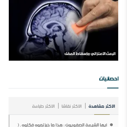
اللهم اشغل الظالمين بالظالمين
المملكة العربية السعودية ، فلسلفة النشأة ، تنظيراً وتطبيقا.
مؤسسة طابة والتنظيمات المتطرفة
احصائيات
الاكثر مشاهدة
الاكثر نقاشا
الاكثر طباعة
مــلخص عــلاقــات الــملك عــبد￼￼ العزیز مــع الإنجــلیز ، مــن
الــنشأة￼￼ وحـتى نـھایـة الحـرب الـعالـمیة الأولى .
أيها الشيعة الصفويون : هذا ما خبزتموه فكلوه . (