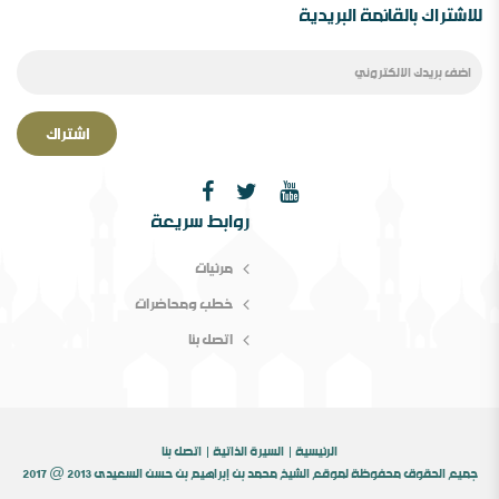
للاشتراك بالقائمة البريدية
اشتراك
روابط سريعة
الصحوة بین الانحراف عنھا والانحراف بھا￼ ورقة مقدمة
لمؤتمر الصحوة،دراسة في المفھوم والإشكالات المقام
مرئيات
خطب ومحاضرات
اتصل بنا
الرئيسية
السيرة الذاتية
اتصل بنا
جميع الحقوق محفوظة لموقع الشيخ محمد بن إبراهيم بن حسن السعيدى 2013 @ 2017
الثقافة بين الثوابت والمتغيرات [ورقة عمل]