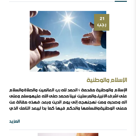
21
رجب
الإسلام والوطنية
الإسلام والوطنية مقدمة ؛ الحمد لله رب العالمين والصلاةوالسلام
على أشرف الأنبياءوالمرسلين نبينا محمد صلى الله عليهوسلم وعلى
آله وصحبه ومن نهجنهجه إلى يوم الدين وبعد: فهذه مقالة عن
معنى الوطنيةوأقسامها والحكم فيها كما بدا ليبعد التأمل الذي
أسأل الله تعالى أنأكون قد وفقت فيه إلى الصواب، وقددعاني إلى
الكتابة في هذا الموضوعأموراً أولها : أنني من خلالحواراتي الكثيرة
المزيد
مع أبنائنا الطلاب،وجدت أن لديهم شعوراً بالتعارضبين الاهتمام
بالوطن وبين حمل الهمالإسلامي ، وأيضاً بين الانتماءللوطن ..