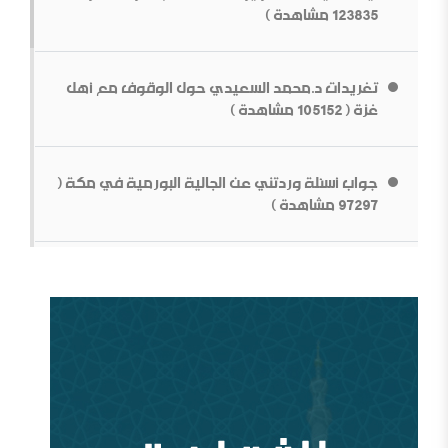
123835 مشاهدة )
ما قولك في أبوي الرسول
تغريدات د.محمد السعيدي حول الوقوف مع أهل
غزة ( 105152 مشاهدة )
جواب أسئلة وردتني عن الجالية البورمية في مكة (
97297 مشاهدة )
بناء الشخصية السلفية في ظل المتغيرات[محاضرة مفرغة]
قطع الطريق دون داعش
من سيؤوي أربعين مليون لاجئاً مصريا؟ ( 93035
مشاهدة )
وقفات عند أزمة اختفاء الأستاذ جمال خاشقجي (
84670 مشاهدة )
مقدمة في الدفاع عن الدولة السعودية الأولى ودعوتها
الإصلاحية