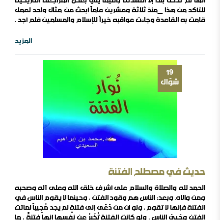
أنها لم تدخل بلداً إلا أفسدته وفيما يلي بعض المراجعة التاريخية
للتأكد من هذا _منذ ثلاثة وعشرين عاماً أبحث عن مثال واحد لعمل
قامت به القاعدة وجاءت عواقبه خيراً للإسلام والمسلمين فلم أجد .
_كانت طالبان منتصرة في أفغانستان وتحظى بدعم واعتراف
سعودي وباكستاني وإماراتي ومرشحة لاعتراف دولي أكبر وأخذ
المزيد
مقعد أفغانستان في الأمم المتحدة _ دخلت القاعدة في قرار
طالبان فاحتلت أمريكا أفغانستان ..
19
شوّال
حديث في مصطلح الفتنة
الحمد لله والصلاة والسلام على أشرف خلق الله وعلى آله وصحبه
ومن والاه. وبعد: الناس هم وقود الفتن ، وحينما لا يقوم الناس في
الفتنة فإنها لا تقوم ، ولو أن من دَعَى إلى فتنةٍ لم يجد مُجِيباً لماتت
أين السلفية من الانفصاليين في اليمن
الفتن وحَيِيَ الناس . ولو كانت الفتنة تُخْبِرُ عن نفسها أنها فتنةٌ ، ما