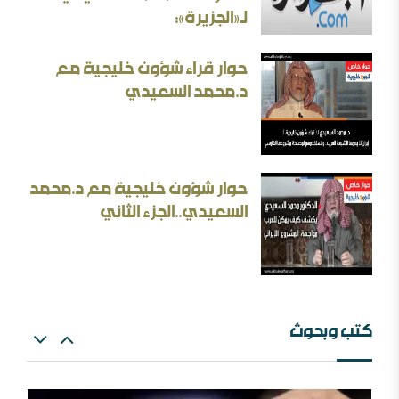
الأسئلة المنطقية والأجوبة غير المنطقية في الحرب الإيرانية
لـ«الجزيرة»:
حوار قراء شؤون خليجية مع
د.محمد السعيدي
بحث: الإلزام بالمذهب في الفتيا والقضاء والتعليم
حوار شؤون خليجية مع د.محمد
إيران المسكينة ورد على الأستاذ إلهامي وأحمد الريسوني
السعيدي..الجزء الثاني
كتب وبحوث
البعث الاعتزالي وإسقاط العقل