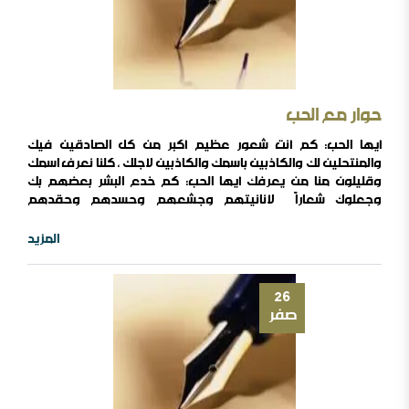
حوار مع الحب
أيها الحب: كم أنت شعور عظيم أكبر من كل الصادقين فيك
والمنتحلين لك والكاذبين باسمك والكاذبين لأجلك ، كلنا نعرف اسمك
وقليلون منا من يعرفك أيها الحب: كم خدع البشر بعضهم بك
وجعلوك شعاراً لأنانيتهم وجشعهم وحسدهم وحقدهم
وتكبرهم،صدقني ان اسمك ملصق بكل هذه المشاعر التي ليست
أنت أيها الحب : أتدري كم من البشر يقتتلون وكم منهم يسرقون
المزيد
وكم منهم يظلمون وكم منهم يدمرون؟ كم من هؤلاء يرفع
عقيرته : إنه يفعل ذلك من ..
26
صفر