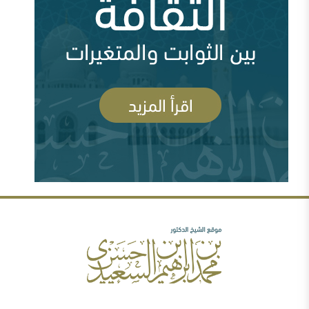
أزمة قطر وإدارة الأزمة ( 83712 مشاهدة )
أين السلفية من الانفصاليين في اليمن
السعودية وقطر ومشروع العمق الاستراتيجي (
83699 مشاهدة )
رأيي فيما صدر عن الشيخ سعد الشثري تجاه داعش (
77980 مشاهدة )
السلفية والصوفية: نصح بعلم وحكم بعدل
شبهات عن الغلو عند السلفيين . ومنه مقتضبات من مقالات
سابقة
مهرجان جروزني بين المؤتمر والمؤامرة ( 77635
مشاهدة )
رأيي فيما صدر عن الدكتور محمد الهاشمي ( 72390
مشاهدة )
الصحوة بين الانحراف عنها والانحراف بها..ورقة د.محمد
السعيدي في مؤتمر الصحوة