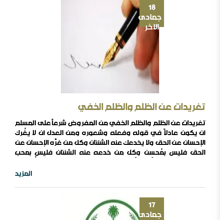
18
جمادى
الآخر
تغريدات عن الظلم والظلم الخفي
تغريدات عن الظلم والظلم الخفي من المفروض شرعاً على المسلم
أن يكون عادلاً في قوله وفعله وشعوره ومن العدل أن لا يغُرك
الإحسان عن الحق ولا يخدعك عنه الشنئان وكل من غرَّه الإحسان عن
الحق فليس بمُحسِن وكل من خدعه عنه الشنئان فليس بمحب
والإحسان والحب هما مُرَكَّب العدل وطريق الحق الظلم شرٌ كلُّه ومن
شره أنه تسقط بسببه الدول وتنزل العقوبات ويتبدل الخير شرا
المزيد
والنعمة نقمة وليس من أمة فشا فيها الظلم إلا أهلكها ..
17
جمادى