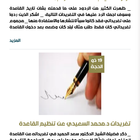
_ ظهرت الكثير من الردود على ما قدمته بشأن تاريخ القاعدة
وسوف أجمل الرد عليها في التغريدات التالية: _ أشكر الذين ردوا
على تغريداتي فقد كانوا سبباً لانتشارها والاستفادة منها _ مجموع
تغريداتي كان فقط طلب مثال لبلد كان وضعه بعد دخول القاعدة
خيراً من وضعه قبلها خلال ٢٣ عاماً فلم يأتنا أحد بمثال _ لم يأتنا أحد
بمثال واحد لبلد كان وضعه بعد دخول القاعدة خيراً من وضعه قبل
المزيد
دخول القاعدة وأقل دلالات هذا ..
19
ذو
الحجة
تغريدات د.محمد السعيدي عن تنظيم القاعدة
_ ذكر فضيلة الشيخ الدكتور سعد الحميد في تغريداته عن القاعدة