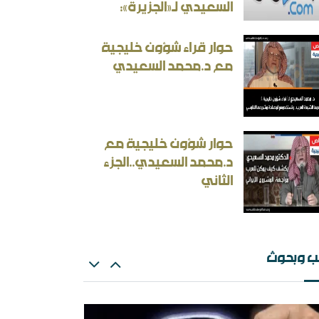
السعيدي لـ«الجزيرة»:
حوار قراء شؤون خليجية
مع د.محمد السعيدي
ثقافة بين الثوابت والمتغيرات [ورقة عمل]
أسئلة المنطقية والأجوبة غير المنطقية في الحرب
حوار شؤون خليجية مع
إيرانية
د.محمد السعيدي..الجزء
الثاني
ب وبحوث
ث: الإلزام بالمذهب في الفتيا والقضاء والتعليم
ران المسكينة ورد على الأستاذ إلهامي وأحمد
ريسوني