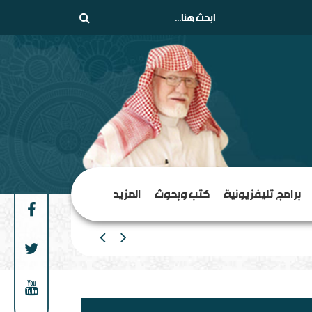
برامج تليفزيونية
كتب وبحوث
المزيد
من الهامش إلى المركز السلف