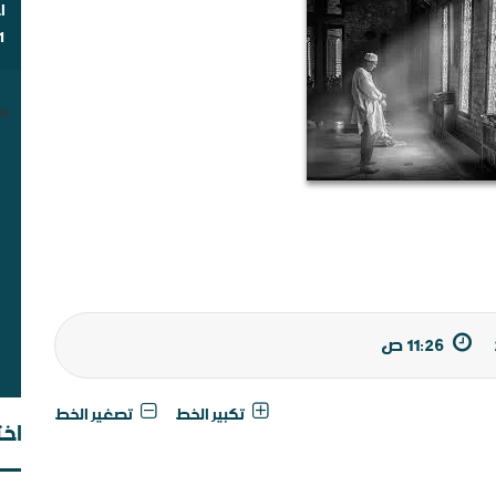
ا
1
u.
أي
11:26 ص
تكبير الخط
تصغير الخط
اخت
شب
مق