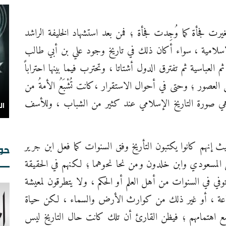
رت فجأة كما وُجِدت فجأة ؛ فمن بعد استشهاد الخليفة الراشد
سلامية ، سواء أكان ذلك في تاريخ وجود علي بن أبي طالب
العباسية ثم تفترق الدول أشتاتا ، وتحترب فيما بينها احتراباً
عصور ؛ وحتى في أحوال الاستقرار ،كانت تُشْبَعُ الأمةُ من
ا هي صورة التاريخ الإسلامي عند كثير من الشباب ، وللأسف
ال
 إنهم كانوا يكتبون التأريخ وفق السنوات كما فعل ابن جرير
حوا
المسعودي وابن خلدون ومن نحا نحوهما ؛ لكنهم في الحقيقة
وفي في السنوات من أهل العلم أو الحكم ، ولا يتطرقون لمعيشة
ة ، أو غير ذلك من كوارث الأرض والسماء ، لكن حياة
ع اهتمامهم ؛ فيظن القارئ أن تلك كانت حال التاريخ ليس
من