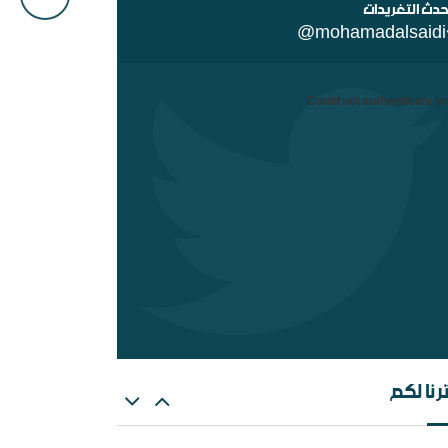
حدث التغريدات
@mohamadalsaidi
Could not authenticate yo
ن السلفية من الانفصاليين في اليمن
رنا لكم
هات عن الغلو عند السلفيين . ومنه مقتضبات من
الات سابقة