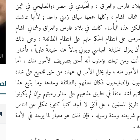
بلاد فارس والعراق ، والعُبَيدي في مصر ،والصليحي في اليمن
في شمال الشام ، وكلها جمعها سياق زمني واحد ؛ لأنها عاشت
لكن هذه البأساء كانت في بلاد فارس والعراق وشمالي الشام
رص على انتظام الحكم منهم على انتظام الطائفة ، وعلى ذلك
 يعزل الخليفة العباسي ويولي بدلاً عنه خليفةً علوياً ، فأشار
ال
أنت ومن تبعك تؤمنون أنه أحق بتصريف الأمور منك ، أما
أمور منه ؛ ولم يخل الأمر في عهده من خير للجميع على شدة
ال
يون والصليحيون فكان تعلقهم بالطائفة وحدها وما يتبع هذا
احص
 أشد عنفاً في تطبيق مذهبهم على سائر رعيتهم وإن لم يكونوا
ريخ المسلمين ؛ على أنني لا أجد كتباً كثيرة تتكلم عن الناس
شريعته وسنة رسوله ، فإن ذلك هو معيارٌ لما يوجد في الأمة
ا
ال
ه .
وت