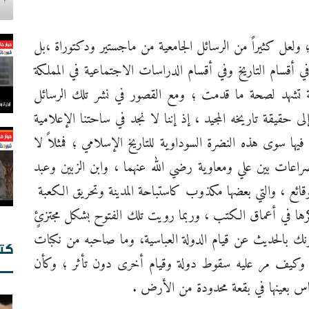
؛ ولعل كثيراً من الرسائل الجامعية من ماجستير ودكتوراة ،بل
سام التاريخ وفي أقسام الدراسات الاجتماعية في المملكة
بية تشهد لصحة ما قدمت ؛ ومع القصور في نشر تلك الرسائل
لى حقيقة تاريخه المجيد ، إذ إننا لا نجد في ساحتنا الإعلامية
ال
ال
ها سوى هذه النضرة السوداوية للتاريخ الإسلامي ؛ فمثلاً لا
ال
عات بين علي ومعاوية رضي الله عنهما ، وابن الزبين وعبد
قائع ، والتي بعضها مكذوب كاستباحة المدينة وتحريق الكعبة
ها في أعماق الكتب ، وربما رويت تلك الفتوح بشكل مجتزئٍ
ونك بالحديث عن قيام الدولة العباسية، وما صاحبه من نكبات
كت
وكيف مر عليه سقوط دولة وقيام أخرى دون تأثر ؛ وكأن
بح
لناس بعينها في بقعة محدودة من الأرض .
إي
ال