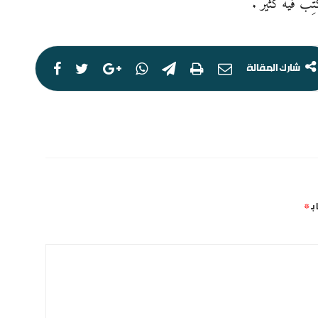
ِب فيه كثيرٌ .
مق
شارك المقالة
ال
ال
بـ
*
ال
لم