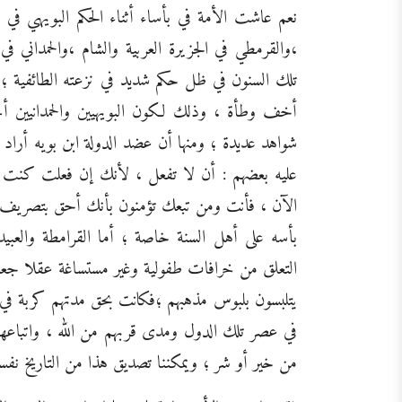
نعم عاشت الأمة في بأساء أثناء الحكم البويهي في 
،والقرمطي في الجزيرة العربية والشام ،والحمداني 
تلك السنون في ظل حكم شديد في نزعته الطائفية ؛
أخف وطأة ، وذلك لكون البويهيين والحمدانيين أح
شواهد عديدة ؛ ومنها أن عضد الدولة ابن بويه أراد أن
عليه بعضهم : أن لا تفعل ، لأنك إن فعلت كنت 
الآن ، فأنت ومن تبعك تؤمنون بأنك أحق بتصريف ال
بأسه على أهل السنة خاصة ؛ أما القرامطة والعبيد
التعلق من خرافات طفولية وغير مستساغة عقلا جعلتهم
يتلبسون بلبوس مذهبهم ؛فكانت بحق مدتهم كربة في تا
في عصر تلك الدول ومدى قربهم من الله ، واتباعهم 
من خير أو شر ؛ ويمكننا تصديق هذا من التاريخ نفس