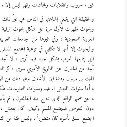
غير ، حروب وانقلابات ومجاعات وقهر ليس إلا .
والحقيقة التي ينبغي إشاعتها في الناس هي غيرُ ذلك 
وبحوث ظهرت لأول مرة على شكل بحوث ترقية في أق
العربية السعودية ، وفي غيرها من الجامعات العر
والبحوث إلا أنها لا تكفي في توعية المجتمع المسلم إ
التي يتابعها العرب بشكل جيد فيما أرى ، لا أجد في
أجد من الحديث عن التاريخ الأموي سوى ذكر الصرا
الملك بن مروان وفتنة ابن الأشعث وغير ذلك من الو
؛ أما سنوات العيش الرغيد وسنوات الفتوحات فذكر
، عن صميم الواقع الذي خرج منه الفاتحون ؛ ثم يأت
دون التعرض للمجتمع المسلم وكيف كان يعيش ، 
المجتمع المسلم بأسره كان متضرراً ، وليس فئة من ا