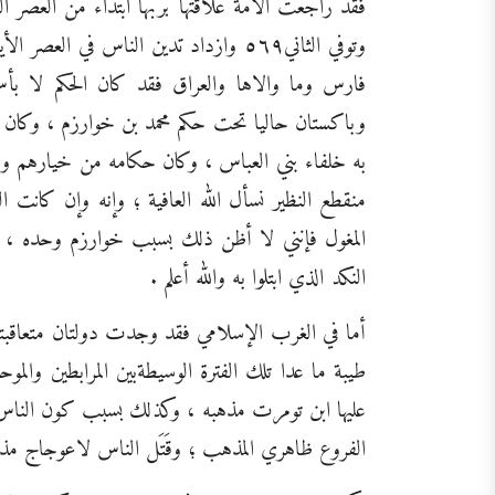
وتوفي الثاني٥٦٩ وازداد تدين الناس في ا
فارس وما والاها والعراق فقد كان الحكم لا بأ
به خلفاء بني العباس ، وكان حكامه من خيارهم وعلى
منقطع النظير نسأل الله العافية ؛ وإنه وإن كانت 
المغول فإنني لا أظن ذلك بسبب خوارزم وحده ، ف
النكد الذي ابتلوا به والله أعلم .
أما في الغرب الإسلامي فقد وجدت دولتان متعاقبتا
طيبة ما عدا تلك الفترة الوسيطةبين المرابطين والموحدين [
عليها ابن تومرت مذهبه ، وكذلك بسبب كون الناس 
الفروع ظاهري المذهب ؛ وقَتَل الناس لاعوجاج مذ