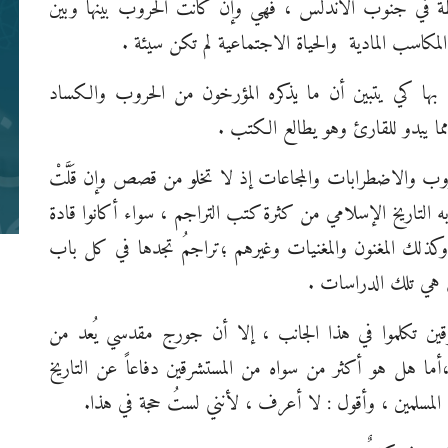
طة في جنوب الأندلس ، فهي وإن كانت الحروب بينها وبين
قط
لمكاسب المادية
والحياة الاجتماعية لم تكن سيئة .
ت بها كي يتبين أن ما يذكره المؤرخون من الحروب والكساد
ا يبدو للقارئ وهو يطالع الكتب .
حروب والاضطرابات والمجاعات إذ لا تخلو من قصص وإن قَلَّتْ
مق
ود
 به التاريخ الإسلامي من كثرة كتب التراجم ، سواء أكانوا قادة
أي
 وكذلك المغنون والمغنيات وغيرهم ؛تراجمُ تجدها في كل باب
ن هي تلك الدراسات .
ن تكلموا في هذا الجانب ، إلا أن جورج مقدسي يُعد من
ما هل هو أكثر من سواه من المستشرقين دفاعاً عن التاريخ
لمسلمين ، وأقول : لا أعرف ، لأنني لستُ حجة في هذا.
ال
شب