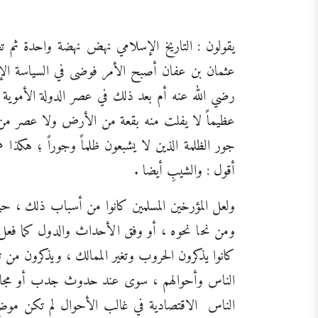
يقولون : التاريخ الإسلامي نهض نهضة واحدة ثم تغي
عثمان بن عفان أصبح الأمر فوضى في السياسة الإ
رضي الله عنه أم بعد ذلك في عصر الدولة الأموية ثم 
عظيماً لا يفلت منه بقعة من الأرض ولا عصر من ال
جور الظلمة الذين لا يشبعون ظلماً وجوراً ؛ هكذ
أقول : والشيبِ أيضا .
ولعل المؤرخين المسلمين كانوا من أسباب ذلك ، حيث
ومن نحا نحوه ، أو وفق الأحداث والدول كما فعل 
كانوا يذكرون الحروب وتغير الممالك ، ويذكرون من ت
الناس وأحوالهم ، سوى عند حدوث جدب أو مجاع
الناس
الاقتصادية في غالب الأحوال لم تكن موض