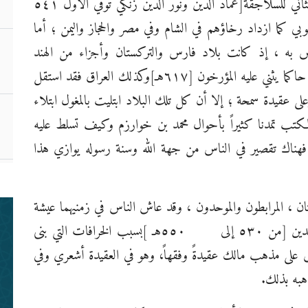
فقد راجعت الأمة علاقتها بربها ابتداء من العصر الثاني للسلاجقة[عماد الدين ونور الدين زنكي توفي الأول ٥٤١
مؤ
لعصر الأيوبي كما ازداد رخاؤهم في الشام وفي مصر والحجاز واليمن ؛ أما
س به ، إذ كانت بلاد فارس والتركستان وأجزاء من الهند
وباكستان حاليا تحت حكم محمد بن خوارزم ، وكان حاكما يثني عليه المؤرخون [٦١٧هـ]وكذلك العراق فقد استقل
 عقيدة سمحة ؛ إلا أن كل تلك البلاد ابتليت بالمغول ابتلاء
مـ
مـ
الكتب تمدنا كثيراً بأحوال محمد بن خوارزم وكيف تسلط عليه
.
هناك تقصير في الناس من جهة الله وسنة رسوله يوازي هذا
ما
ن ، المرابطون والموحدون ، وقد عاش الناس في زمنيهما عيشة
من ٥٣٠ إلى
٥٥٠هـ ]بسبب الخرافات التي بنى
على مذهب مالك عقيدةً وفقهاً، وهو في العقيدة أشعري وفي
بن
هبه بذلك.
م