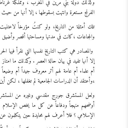
وكذلك دولة بني مرين في المغرب ، ومملكة غرنا
الفرنج مستعرة وانتهت بسقوطها ، إلا أنها من حيث ا
تلك أمثلة من التاريخ، ولو كنتُ مؤرخاً لاعتني
والمجاعات ،كانت في مدتها ومساحتها أقصر وأضيق مم
والمصادر هي كتب التاريخ نفسها التي نقرأ فيها ال
إلا أنها تفيد في بيان حالة العصر . وكذلك ما امتاز
أم علماء أم عامة لهم أثر معروف جيداً أم وضيعاً
،وأعتقد أن الدراسات الجامعية لم تغفلها ، لكن أي
ولعل المستشرق جورج مقدسي وغيره من المستشرقي
أوضحهم منهجاً ودفاعاً عن كل ما يخص الإسلام ،أ
الإسلامي ؟ فلا أعرف لهم محايدة حين يتكلمون عن ا