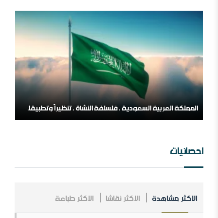
اللهم اشغل الظالمين بالظالمين
المملكة العربية السعودية ، فلسلفة النشأة ، تنظيراً وتطبيقا.
مؤسسة طابة والتنظيمات المتطرفة
احصائيات
الاكثر مشاهدة
الاكثر نقاشا
الاكثر طباعة
مــلخص عــلاقــات الــملك عــبد￼￼ العزیز مــع الإنجــلیز ، مــن