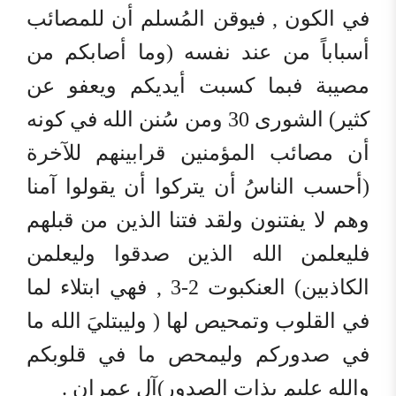
في الكون , فيوقن المُسلم أن للمصائب
أسباباً من عند نفسه (وما أصابكم من
مصيبة فبما كسبت أيديكم ويعفو عن
كثير) الشورى 30 ومن سُنن الله في كونه
أن مصائب المؤمنين قرابينهم للآخرة
(أحسب الناسُ أن يتركوا أن يقولوا آمنا
وهم لا يفتنون ولقد فتنا الذين من قبلهم
فليعلمن الله الذين صدقوا وليعلمن
الكاذبين) العنكبوت 2-3 , فهي ابتلاء لما
في القلوب وتمحيص لها ( وليبتليَ الله ما
في صدوركم وليمحص ما في قلوبكم
والله عليم بذات الصدور)آل عمران .