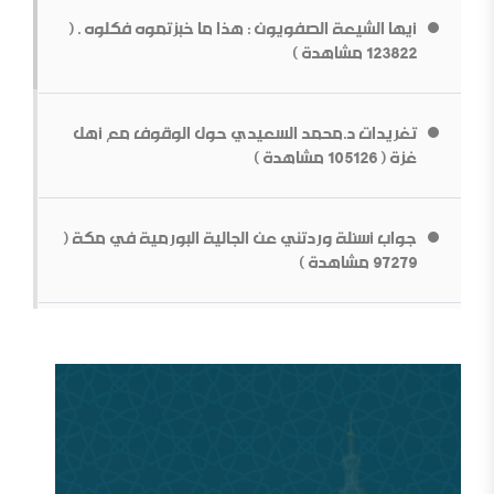
الــنشأة￼￼ وحـتى نـھایـة الحـرب الـعالـمیة الأولى .
أيها الشيعة الصفويون : هذا ما خبزتموه فكلوه . (
ما قولك في أبوي الرسول
123822 مشاهدة )
تغريدات د.محمد السعيدي حول الوقوف مع أهل
غزة ( 105126 مشاهدة )
جواب أسئلة وردتني عن الجالية البورمية في مكة (
بناء الشخصية السلفية في ظل المتغيرات[محاضرة مفرغة]
97279 مشاهدة )
قطع الطريق دون داعش
من سيؤوي أربعين مليون لاجئاً مصريا؟ ( 93028
مشاهدة )
وقفات عند أزمة اختفاء الأستاذ جمال خاشقجي (
84662 مشاهدة )
مقدمة في الدفاع عن الدولة السعودية الأولى ودعوتها