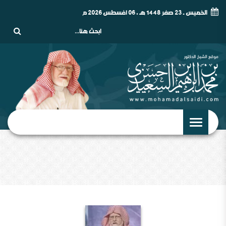
الخميس - 23 صفر 1448 هـ , 06 أغسطس 2026 م