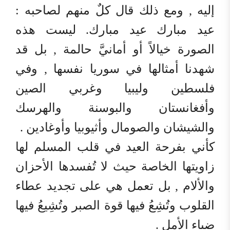
إليه , ومع ذلك قال كلٌ منهم لصاحبه :
عيد مبارك عيد مبارك. ليست هذه
الصورة خيالاً أو أمانيَّ حالمة , بل قد
شهدنا أمثالها في سوريا نفسها , وفي
فلسطين وليبيا وغربي الصين
وأفغانستان والبوسنة والهرسك
والشيشان والصومال وأثيوبيا وأوغادين .
كأني بفرحة العيد في قلب المسلم لها
زاويتها الخاصة حيث لا تُفسدها الأحزان
والألام , بل تعمل هي على تجديد عطاء
القلوب وتُشِعُ فيها قوة الصبر وتُشِيعُ فيها
ضياء الأمل .