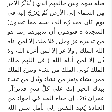
صلة بينهم وبين خالقهم الذي ( يُدَبِّرُ الأمر
مِن السماء إلى الأرض ثُمَّ يَعرُجُ إليه في
يوم كان مِقدارُه ألف سنة مما تعدون)
السجدة 5 فيوقنون أن تدبيرهم إنما هو
من تدبيره عز وجل , فلا ملك إلا لمن آتاه
الله الملك , ولا عز إلا لمن أعزه الله ولا
ذُل إلا لمن أذله الله ( قل اللهم مالك
الملك تُؤتي الملك من تشاء وتنزع الملك
ممن تشاء وتعز من تشاء وتُذِل من تشاء
بيدك الخير إنك على كلِّ شئٍ قدير)آل
عمران 26 . إن حياة العيد في أجواء من
العبادة يُعيد النفس إلى تأمل سنن الله