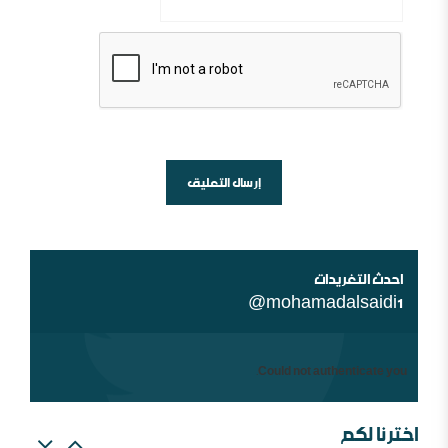
أين السلفية من الانفصاليين في اليمن
شبهات عن الغلو عند السلفيين . ومنه مقتضبات من مقالات
سابقة
احدث التغريدات
@mohamadalsaidi1
Could not authenticate you.
اخترنا لكم