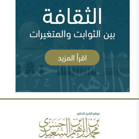
الإصلاحية
أين السلفية من الانفصاليين في اليمن
أزمة قطر وإدارة الأزمة ( 83702 مشاهدة )
السعودية وقطر ومشروع العمق الاستراتيجي (
83692 مشاهدة )
رأيي فيما صدر عن الشيخ سعد الشثري تجاه داعش (
السلفية والصوفية: نصح بعلم وحكم بعدل
77970 مشاهدة )
شبهات عن الغلو عند السلفيين . ومنه مقتضبات من مقالات
سابقة
مهرجان جروزني بين المؤتمر والمؤامرة ( 77605
مشاهدة )
رأيي فيما صدر عن الدكتور محمد الهاشمي ( 72379
مشاهدة )
الصحوة بين الانحراف عنها والانحراف بها..ورقة د.محمد