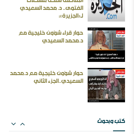
المناطق ستحل مشكلات
الفتوى.. د. محمد السعيدي
الأسئلة المنطقية والأجوبة غير المنطقية في الحرب الإيرانية
لـ«الجزيرة»:
حوار قراء شؤون خليجية مع
د.محمد السعيدي
بحث: الإلزام بالمذهب في الفتيا والقضاء والتعليم
حوار شؤون خليجية مع د.محمد
إيران المسكينة ورد على الأستاذ إلهامي وأحمد الريسوني
السعيدي..الجزء الثاني
كتب وبحوث
البعث الاعتزالي وإسقاط العقل