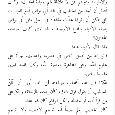
والأطباء، وغيرهم ممن لا علاقة لهم برواية الحديث، وكنت
أنتظر أن أجد من الخطيب في نقد أبي نواس أبلغ العبارات
التي يمكن أن يقولها محدّث متشدّد في رجل مثل أبي نواس
يصفه الأدباء بأقذع الأوصاف. فيا ترى كيف سيصفه
المحدثون؟
ماذا قال الأدباء عنه؟
قالوا إنه من أفسق الناس في عصره، وأعظمهم جرأة على
محارم الله، وعلى المجاهرة بمعصية الله، وكان فاسد الدين
مفسداً للناس.
هكذا قال عنه أصحاب صناعته فمن باب أولى أن يُظّنّ
بالخطيب أن يقول فوق ذلك؛ كأن يصفه بالزندقة، وينكر على
من قرأ أدبه أو حفظه ولكن الواقع كان غير هذا.
كان الخطيب يعلم جيداً أنه يترجم لأديب، ولا يترجم