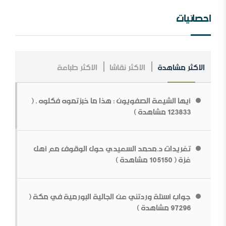
احصائيات
الاكثر مشاهدة
الاكثر نقاشا
الاكثر طباعة
مــلخص عــلاقــات الــملك عــبد￼￼ العزیز مــع الإنجــلیز ، مــن
الــنشأة￼￼ وحـتى نـھایـة الحـرب الـعالـمیة الأولى .
أيها الشيعة الصفويون : هذا ما خبزتموه فكلوه . (
ما قولك في أبوي الرسول
123833 مشاهدة )
تغريدات د.محمد السعيدي حول الوقوف مع أهل
غزة ( 105150 مشاهدة )
جواب أسئلة وردتني عن الجالية البورمية في مكة (
بناء الشخصية السلفية في ظل المتغيرات[محاضرة مفرغة]
97296 مشاهدة )
قطع الطريق دون داعش