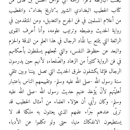
نبعثت البارحة لأقرأ ترجمة أبي نواس الحسن بن هانئ من
كتاب الخطيب البغدادي الشهير بـ”تاريخ بغداد”، والخطيب
من أعلام المسلمين في فن الجرح والتعديل، ومن المتقدمين في
رواية الحديث وضبطه وترتيب علومه، وأنا أعرف القوى
الرائعة التي يتمتع بها نقّاد الرجال في هذا العلم من الدقة والحزم
والبعد عن حظوظ النفس، والتي تجعلهم يسقطون بأحكامهم
في فن الرواية كثيراً من الزهاد والصّلحاء؛ لأنهم حين يدرسون
الرجال فإنما يكشفون طرق الحديث التي تصل بيننا وبين تلقي
سنة رسول الله -صلى الله عليه وسلم- وتقييمهم الناس باعتبار
أهليّتهم لأنْ يُؤخذ عنهم حديث رسول الله -صلى الله عليه
وسلم- وكان رأيي أن هؤلاء العلماء من أمثال الخطيب قد
تربّى عندهم جرّاء علمهم الذي يعتنون به ملكة قد لا
يستطيعون الانفكاك منها، حتى ولو تكلموا عن الأدباء