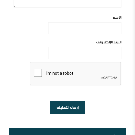
الاسم
البريد الإلكتروني
أين السلفية من الانفصاليين في اليمن
شبهات عن الغلو عند السلفيين . ومنه مقتضبات من مقالات
سابقة