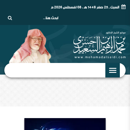
السبت - 25 صفر 1448 هـ , 08 أغسطس 2026 م