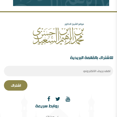
سابقة
مهرجان جروزني بين المؤتمر والمؤامرة ( 77635
مشاهدة )
رأيي فيما صدر عن الدكتور محمد الهاشمي ( 72388
مشاهدة )
الصحوة بين الانحراف عنها والانحراف بها..ورقة د.محمد
السعيدي في مؤتمر الصحوة
للاشتراك بالقائمة البريدية
اشتراك
الصحوة بین الانحراف عنھا والانحراف بھا￼ ورقة مقدمة
روابط سريعة
لمؤتمر الصحوة،دراسة في المفھوم والإشكالات المقام
مرئيات