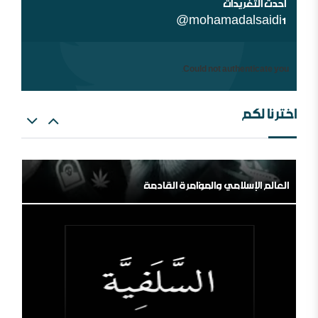
احدث التغريدات
@mohamadalsaidi1
Could not authenticate you.
اخترنا لكم
العالم الإسلامي والمؤامرة القادمة
من الهامش إلى المركز السلفية في واقعها الجديد