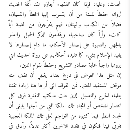
لمحدث، وعليه، فإذا كان الفقهاء أجازوا نقد أئمة الحديث
لرواته حفظاً للسنة من أن يتسرب إليها الخطأ والنسيان،
فضلاً عن الكذب والبهتان، فهم يتحرّجون من الغيبة أياً
كانت، وأياً كان صاحبها، ويقدّمون الذكر الجميل والعذر
بالجهل والصبوة على إصدار الأحكام، ما دام إصدارها لا
يفيد الإسلام بشيء كما تفيده أحكامهم على رواة الحديث التي
يرونها واجباً لحماية مصادر التشريع وحفظاً لقوام الدين.
إن مثل هذا العرض في تاريخ بغداد ينبغي أن نقف منه
موقف المستفيد المعتبر. فمن الفوائد التي أراها هنا زيادة ثقتنا
بعلماء الجرح والتعديل الذين علت ملكتهم النقدية فوق كل
انتصار لشخص أو اتجاه تلك الملكة التي من أجلها ينبغي أن
نجدد النظر فيما كتبوه من التراجم لعل تلك الملكة العجيبة
تتربّى فينا فنكون في نقدنا للآخرين أكثر عدلاً، وأدق في