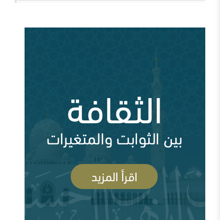
من سيؤوي أربعين مليون لاجئاً مصريا؟ ( 93034
مشاهدة )
وقفات عند أزمة اختفاء الأستاذ جمال خاشقجي (
84669 مشاهدة )
مقدمة في الدفاع عن الدولة السعودية الأولى ودعوتها
الإصلاحية
أين السلفية من الانفصاليين في اليمن
أزمة قطر وإدارة الأزمة ( 83710 مشاهدة )
السعودية وقطر ومشروع العمق الاستراتيجي (
83699 مشاهدة )
رأيي فيما صدر عن الشيخ سعد الشثري تجاه داعش (
السلفية والصوفية: نصح بعلم وحكم بعدل
77978 مشاهدة )
شبهات عن الغلو عند السلفيين . ومنه مقتضبات من مقالات