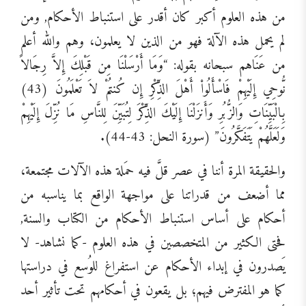
من هذه العلوم أكبر كان أقدر على استنباط الأحكام, ومن
لم يحمل هذه الآلة فهو من الذين لا يعلمون، وهم والله أعلم
من عَنَاهم سبحانه بقوله: “وَمَا أَرْسَلْنَا مِن قَبْلِكَ إِلاَّ رِجَالاً
نُّوحِي إِلَيْهِمْ فَاسْأَلُواْ أَهْلَ الذِّكْرِ إِن كُنتُمْ لاَ تَعْلَمُونَ (43)
بِالْبَيِّنَاتِ وَالزُّبُرِ وَأَنزَلْنَا إِلَيْكَ الذِّكْرَ لِتُبَيِّنَ لِلنَّاسِ مَا نُزِّلَ إِلَيْهِمْ
وَلَعَلَّهُمْ يَتَفَكَّرُونَ” (سورة النحل: 43-44).
والحقيقة المرة أننا في عصر قلَّ فيه حمَلة هذه الآلات مجتمعة،
مما أضعف من قدراتنا على مواجهة الواقع بما يناسبه من
أحكام على أساس استنباط الأحكام من الكتاب والسنة,
فحتى الكثير من المتخصصين في هذه العلوم -كما نشاهد- لا
يَصدرون في إبداء الأحكام عن استفراغ للوُسع في دراستها
كما هو المفترض فيهم؛ بل يقعون في أحكامهم تحت تأثير أحد