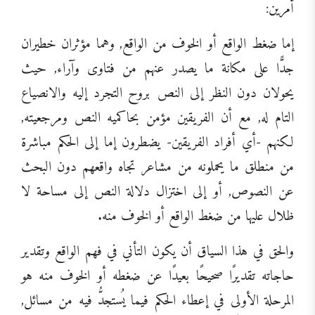
أمرين:
إما ضغط الواقع أو الخوف من الواقع, وهما مؤثران خطيران
جدًّا على مكانة ما يصدر عنهم من فتاوى وآراء, حيث
يحولان دون النظر إلى النص بروح التجرد إليه والانصياع
التام له, مع أن الفريقين مؤمن بحاكميه النص ومرجعيته,
لكنهم -أي أفراد الفريقين- يضطرون إما إلى الحكم مباشرة
من منطلق ما يحملونه من مشاعر تجاه واقعهم دون البحث
عن النصوص, أو إلى اختزال دلالة النص إلى مساحة لا
ظلال عليها من ضغط الواقع أو الخوف منه.
والحق في هذا السياق أن يكون التأني في فهم الواقع وتقدير
حاجاته تقديرًا صحيحًا بعيدًا عن ضغطه أو الخوف منه هو
المرحلة الأولى في إعطاء الحكم فيما يُستجدُّ فيه من مسائل,