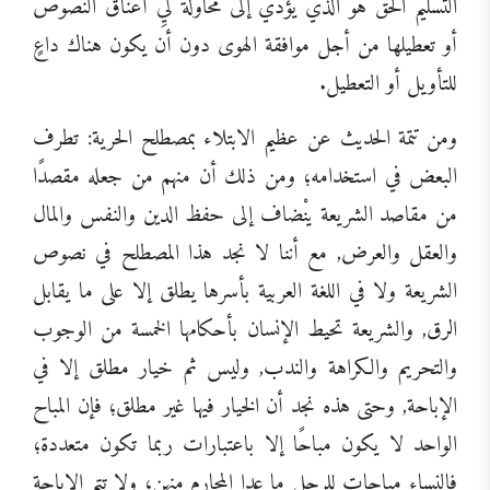
التسليم الحق هو الذي يؤدي إلى محاولة لَيِّ أعناق النصوص
أو تعطيلها من أجل موافقة الهوى دون أن يكون هناك داعٍ
للتأويل أو التعطيل.
ومن تتمة الحديث عن عظيم الابتلاء بمصطلح الحرية: تطرف
البعض في استخدامه؛ ومن ذلك أن منهم من جعله مقصدًا
من مقاصد الشريعة ينْضاف إلى حفظ الدين والنفس والمال
والعقل والعرض, مع أننا لا نجد هذا المصطلح في نصوص
الشريعة ولا في اللغة العربية بأسرها يطلق إلا على ما يقابل
الرق, والشريعة تحيط الإنسان بأحكامها الخمسة من الوجوب
والتحريم والكراهة والندب, وليس ثم خيار مطلق إلا في
الإباحة, وحتى هذه نجد أن الخيار فيها غير مطلق؛ فإن المباح
الواحد لا يكون مباحًا إلا باعتبارات ربما تكون متعددة؛
فالنساء مباحات للرجل ما عدا المحارم منهن، ولا تتم الإباحة