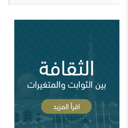
قطع الطريق دون داعش
من سيؤوي أربعين مليون لاجئاً مصريا؟ ( 93035
مشاهدة )
وقفات عند أزمة اختفاء الأستاذ جمال خاشقجي (
84672 مشاهدة )
مقدمة في الدفاع عن الدولة السعودية الأولى ودعوتها
الإصلاحية
أين السلفية من الانفصاليين في اليمن
أزمة قطر وإدارة الأزمة ( 83715 مشاهدة )
السعودية وقطر ومشروع العمق الاستراتيجي (
83699 مشاهدة )
رأيي فيما صدر عن الشيخ سعد الشثري تجاه داعش (
السلفية والصوفية: نصح بعلم وحكم بعدل
77981 مشاهدة )
شبهات عن الغلو عند السلفيين . ومنه مقتضبات من مقالات