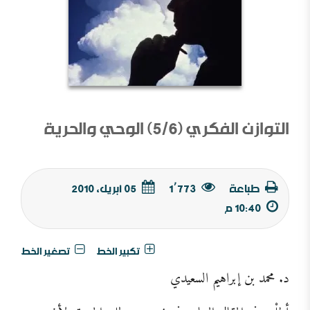
التوازن الفكري (5/6) الوحي والحرية
طباعة
1٬773
05 أبريل, 2010
10:40 م
تكبير الخط
تصغير الخط
د. محمد بن إبراهيم السعيدي