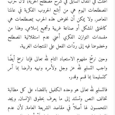
أطلْت في المقال السابق في شرح مصطلح الحرية؛ لأن حرب
المصطلحات اليوم هي من أبشع الحروب الفكرية في عالمنا
المعاصر, ولا يمكن أن نخوض هذه الحرب بمصطلحات هي
كالخنثى المشكل أو صناعة غربية وتجميع إسلامي, وهذا من
مفسدات التوازن الفكري أعني عدم استقلالية المصطلح
وخضوعنا فيه إلى ردّات الفعل على المنتجات الغربية.
وحين نرسّخ مفهوم الاستعباد التام لله تعالى فإننا نرسخ أيضًا
واجب التسليم لله عز وجل ولأمره ونهيه والرضا بما أمر
كتسليمنا بما قسم وقدر.
فالتسليم لله تعالى هو وحده الكفيل بالقضاء على كل مطالبة
تخالف النص وتستند إلى ما يعرف بحقوق الإنسان, ويجد
المتحمسون لها أصلاً في مقاصد الشريعة العامة, لأن عدم