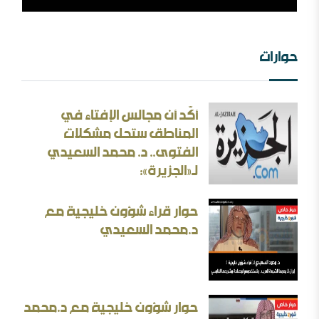
حوارات
أكّد أن مجالس الإفتاء في
الثقافة بين الثوابت والمتغيرات [ورقة عمل]
المناطق ستحل مشكلات
الفتوى.. د. محمد السعيدي
الأسئلة المنطقية والأجوبة غير المنطقية في الحرب الإيرانية
لـ«الجزيرة»:
حوار قراء شؤون خليجية مع
د.محمد السعيدي
بحث: الإلزام بالمذهب في الفتيا والقضاء والتعليم
حوار شؤون خليجية مع د.محمد
إيران المسكينة ورد على الأستاذ إلهامي وأحمد الريسوني