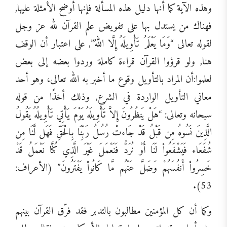
وهذه الآية كما أنها دليل هذه المسألة فإنها أوضح الأمثلة عليها,
فهناك من يستدل بها على تفويض علم القرآن لله عز وجل
لقوله تعالى “وَمَا يَعْلَمُ تَأْوِيلَهُ إِلَّا اللهُ”, على اعتبار أن الوقف
هنا, ولو قرؤوا القرآن قراءة كاملة وردوا بعضه إلى بعض
لعلموا:أن المراد بالتأويل وقوع ما أخبر به الله تعالى، وهو أحد
معاني التأويل الواردة في الشرع, وذلك أخذًا من قوله
سبحانه وتعالى: “هَلْ يَنظُرُونَ إِلاَّ تَأْوِيلَهُ يَوْمَ يَأْتِي تَأْوِيلُهُ يَقُولُ
الَّذِينَ نَسُوهُ مِن قَبْلُ قَدْ جَاءتْ رُسُلُ رَبِّنَا بِالْحَقِّ فَهَل لَّنَا مِن
شُفَعَاء فَيَشْفَعُواْ لَنَا أَوْ نُرَدُّ فَنَعْمَلَ غَيْرَ الَّذِي كُنَّا نَعْمَلُ قَدْ
خَسِرُواْ أَنفُسَهُمْ وَضَلَّ عَنْهُم مَّا كَانُواْ يَفْتَرُونَ” (الأعراف:
53).
وكما أن كل المؤمنين مطالبون بالتدبر فقد فرّق القرآن بينهم