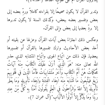
يَتَدَبَّرُونَ الْقُرْآنَ أَمْ عَلَى قُلُوبٍ أَقْفَالُهَا”(محمد:24).
وتدبر القرآن لا يكون صحيحًا إلا بقراءته كاملاً وردِّ بعضه إلى
بعض وتفسير بعضه ببعض، وكذلك السنة لا يكون تدبرها
إلا بردِّ بعضها إلى بعض وإلى القرآن.
وعكس ذلك اجتزاءُ بعض آيات القرآن وعزلها عن بقيته أو
أخذ بعض الأحاديث وترك تفسيرها بالقرآن أو تفسيرها
ببعضها, فإن ذلك من اتِّباع الهوى واتِّباع المتشابه الذي حذر
الله تعالى منه: “هُوَ الَّذِيَ أَنزَلَ عَلَيْكَ الْكِتَابَ مِنْهُ آيَاتٌ
مُّحْكَمَاتٌ هُنَّ أُمُّ الْكِتَابِ وَأُخَرُ مُتَشَابِهَاتٌ فَأَمَّا الَّذِينَ في قُلُوبِهِمْ
زَيْغٌ فَيَتَّبِعُونَ مَا تَشَابَهَ مِنْهُ ابْتِغَاء الْفِتْنَةِ وَابْتِغَاء تَأْوِيلِهِ وَمَا يَعْلَمُ
تَأْوِيلَهُ إِلاَّ اللّهُ وَالرَّاسِخُونَ فِي الْعِلْمِ يَقُولُونَ آمَنَّا بِهِ كُلٌّ مِّنْ عِندِ
رَبِّنَا وَمَا يَذَّكَّرُ إِلاَّ أُوْلُواْ الألْبَابِ”(آل عمران 7).