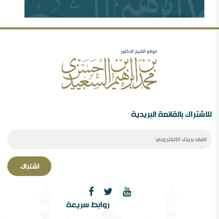
سابقة
مهرجان جروزني بين المؤتمر والمؤامرة ( 77635
مشاهدة )
رأيي فيما صدر عن الدكتور محمد الهاشمي ( 72401
مشاهدة )
الصحوة بين الانحراف عنها والانحراف بها..ورقة د.محمد
السعيدي في مؤتمر الصحوة
للاشتراك بالقائمة البريدية
اشتراك
الصحوة بین الانحراف عنھا والانحراف بھا￼ ورقة مقدمة
روابط سريعة
لمؤتمر الصحوة،دراسة في المفھوم والإشكالات المقام