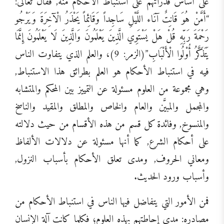
على أساس قدراتهم على استنباط الأحكام منه, فقال تعالى:
“أَمَّنْ هُوَ قَانِتٌ آنَاء اللَّيْلِ سَاجِداً وَقَائِماً يَحْذَرُ الْآخِرَةَ وَيَرْجُو
رَحْمَةَ رَبِّهِ قُلْ هَلْ يَسْتَوِي الَّذِينَ يَعْلَمُونَ وَالَّذِينَ لَا يَعْلَمُونَ إِنَّمَا
يَتَذَكَّرُ أُوْلُوا الْأَلْبَابِ”(الزمر: 9)، والعلم الذي يتفاوت الناس
فيه في استنباط الأحكام هو العلم بطرائق هذا الاستنباط,
وهي مجموعة من العلوم مسئولة عن التمييز بين المحكم والمتشابه
والمجمل والمبيَّن والعام والخاص والمطلق والمقيد والناسخ
والمنسوخ, وفائدة كل قسم من هذه الأقسام من حيث دلالته
على أحكام الشرع, كما أنها مسئولة عن دلالات الألفاظ
ومعاني الحروف, ومدى تعلق الأحكام بأسباب النزول,
وأسباب ورود الحديث.
فمن الأمور التي يتفاضل فيها الناس في استنباط الأحكام من
مصادره: مدى إحاطتهم بهذه العلوم؛ فكلما كانت آلة الإنسان