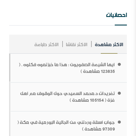
مؤسسة طابة والتنظيمات المتطرفة
احصائيات
الاكثر مشاهدة
الاكثر نقاشا
الاكثر طباعة
مــلخص عــلاقــات الــملك عــبد￼￼ العزیز مــع الإنجــلیز ، مــن
الــنشأة￼￼ وحـتى نـھایـة الحـرب الـعالـمیة الأولى .
أيها الشيعة الصفويون : هذا ما خبزتموه فكلوه . (
ما قولك في أبوي الرسول
123835 مشاهدة )
تغريدات د.محمد السعيدي حول الوقوف مع أهل
غزة ( 105154 مشاهدة )
جواب أسئلة وردتني عن الجالية البورمية في مكة (
بناء الشخصية السلفية في ظل المتغيرات[محاضرة مفرغة]
97309 مشاهدة )