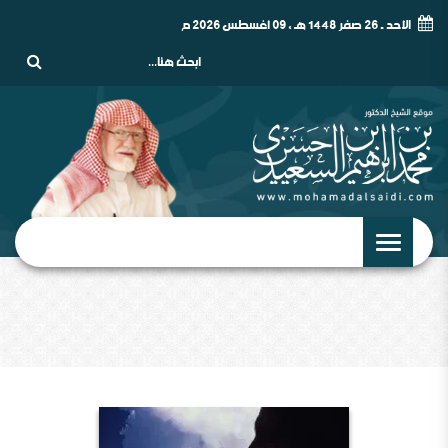
الأحد - 26 صفر 1448 هـ , 09 أغسطس 2026 م