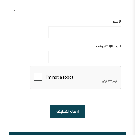
الاسم
البريد الإلكتروني
أين السلفية من الانفصاليين في اليمن
شبهات عن الغلو عند السلفيين . ومنه مقتضبات من مقالات
سابقة