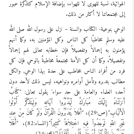
الهوائية، نسبة للهوى لا للهواء، بإضافة الإسلام كتذكَرة عبور
إلى مجتمعاتنا لا أكثر من ذلك.
الوحي بنوعية- الكتاب والسنة – نزل على رسول الله صلى الله
عليه وسلم مخاطبًا كل الناس وكل المؤمنين به، وكما أنهم
يؤمنون به إجمالاً وتفصيلاً فإن خطابه تعالى لهم إجمالاً
وتفصيلاً، وكما أن كل الأمة مجتمعةً مخاطبةٌ بالوحي فإن كل
فرد من أفراد الناس مخاطب على حدة بهذا الوحي, والكل
مطالب بتدبره وتأمل أوامره ونواهيه، ليس ذلك لأحد دون
أحد، العلماء والعامة على حد سواء’ يقول تعالى: “كِتَابٌ
أَنزَلْنَاهُ إِلَيْكَ مُبَارَكٌ لِّيَدَّبَّرُوا آيَاتِهِ وَلِيَتَذَكَّرَ أُوْلُوا
الْأَلْبَابِ”(ص:29)، “أَفَلاَ يَتَدَبَّرُونَ الْقُرْآنَ وَلَوْ كَانَ مِنْ عِندِ
غَيْرِ اللّهِ لَوَجَدُواْ فِيهِ اخْتِلاَفاً كَثِيراً”(النساء:82)، “أَفَلَا