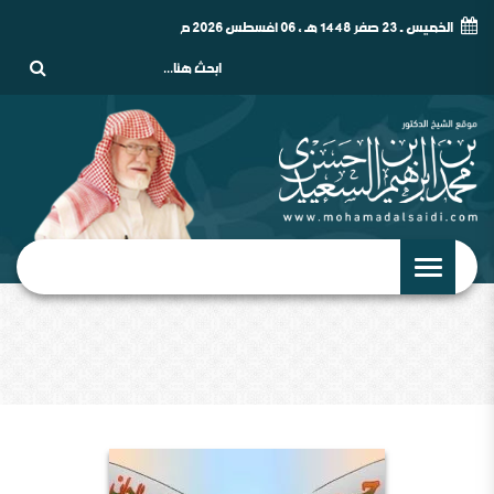
الخميس - 23 صفر 1448 هـ , 06 أغسطس 2026 م