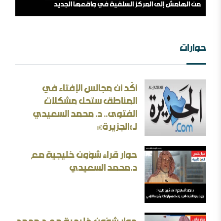
من الهامش إلى المركز السلفية في واقعها الجديد
حوارات
أكّد أن مجالس الإفتاء في
الثقافة بين الثوابت والمتغيرات [ورقة عمل]
المناطق ستحل مشكلات
الفتوى.. د. محمد السعيدي
الأسئلة المنطقية والأجوبة غير المنطقية في الحرب الإيرانية
لـ«الجزيرة»:
حوار قراء شؤون خليجية مع
د.محمد السعيدي
بحث: الإلزام بالمذهب في الفتيا والقضاء والتعليم