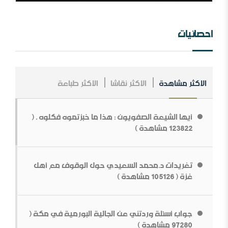
مؤسسة طابة والتنظيمات المتطرفة
احصائيات
الاكثر مشاهدة
الاكثر نقاشا
الاكثر طباعة
مــلخص عــلاقــات الــملك عــبد￼￼ العزیز مــع الإنجــلیز ، مــن
الــنشأة￼￼ وحـتى نـھایـة الحـرب الـعالـمیة الأولى .
أيها الشيعة الصفويون : هذا ما خبزتموه فكلوه . (
ما قولك في أبوي الرسول
123822 مشاهدة )
تغريدات د.محمد السعيدي حول الوقوف مع أهل
غزة ( 105126 مشاهدة )
جواب أسئلة وردتني عن الجالية البورمية في مكة (
بناء الشخصية السلفية في ظل المتغيرات[محاضرة مفرغة]
97280 مشاهدة )