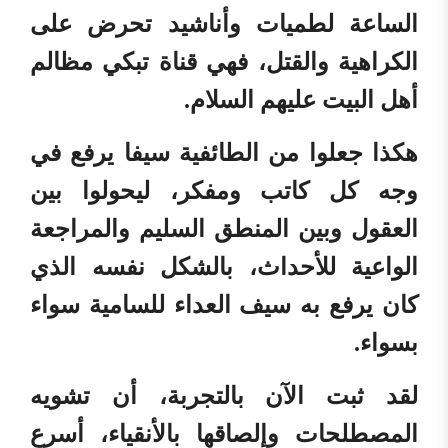
الساعة لطميات وأناشيد تحرض على
الكراهية والقتل، فهي قناة تبكي مظالم
أهل البيت عليهم السلام.
هكذا جعلوا من الطائفية سيفا يرفع في
وجه كل كاتب ومفكر، ليحولوا بين
العقول وبين المنطق السليم والمراجعة
الواعية للأحداث، بالشكل نفسه الذي
كان يرفع به سيف العداء للسامية سواء
بسواء.
لقد ثبت الآن بالتجربة، أن تشويه
المصطلحات وإلصاقها بالأنقياء، أسرع