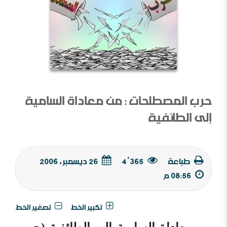
حرب المصطلحات : من معاداة السامية
إلى الطائفية
طباعة
4٬365
26 ديسمبر, 2006
08:56 م
تكبير الخط
تصغير الخط