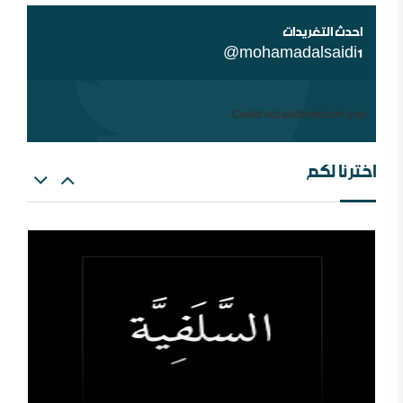
سابقة
احدث التغريدات
@mohamadalsaidi1
Could not authenticate you.
اخترنا لكم
العالم الإسلامي والمؤامرة القادمة