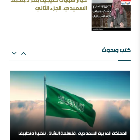
حوار شؤون خليجية مع د.محمد
إيران المسكينة ورد على الأستاذ إلهامي وأحمد الريسوني
السعيدي..الجزء الثاني
كتب وبحوث
البعث الاعتزالي وإسقاط العقل
اللهم اشغل الظالمين بالظالمين
المملكة العربية السعودية ، فلسلفة النشأة ، تنظيراً وتطبيقا.