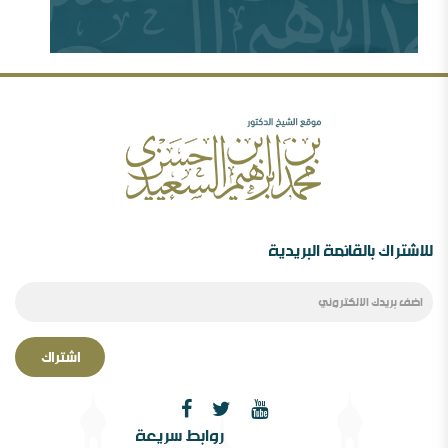
شبهات عن الغلو عند السلفيين . ومنه مقتضبات من مقالات
سابقة
مهرجان جروزني بين المؤتمر والمؤامرة ( 77606
مشاهدة )
رأيي فيما صدر عن الدكتور محمد الهاشمي ( 72380
مشاهدة )
الصحوة بين الانحراف عنها والانحراف بها..ورقة د.محمد
السعيدي في مؤتمر الصحوة
للاشتراك بالقائمة البريدية
اشتراك
الصحوة بین الانحراف عنھا والانحراف بھا￼ ورقة مقدمة
روابط سريعة
لمؤتمر الصحوة،دراسة في المفھوم والإشكالات المقام