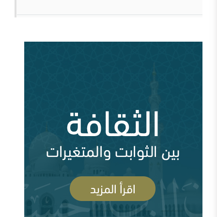
قطع الطريق دون داعش
من سيؤوي أربعين مليون لاجئاً مصريا؟ ( 93028
مشاهدة )
وقفات عند أزمة اختفاء الأستاذ جمال خاشقجي (
84662 مشاهدة )
مقدمة في الدفاع عن الدولة السعودية الأولى ودعوتها
الإصلاحية
أين السلفية من الانفصاليين في اليمن
أزمة قطر وإدارة الأزمة ( 83702 مشاهدة )
السعودية وقطر ومشروع العمق الاستراتيجي (
83692 مشاهدة )
رأيي فيما صدر عن الشيخ سعد الشثري تجاه داعش (
السلفية والصوفية: نصح بعلم وحكم بعدل
77971 مشاهدة )