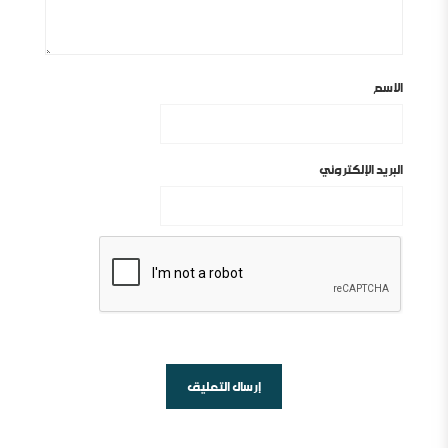
الاسم
البريد الإلكتروني
أين السلفية من الانفصاليين في اليمن
شبهات عن الغلو عند السلفيين . ومنه مقتضبات من مقالات