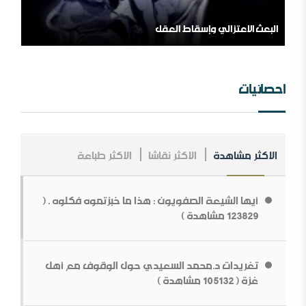
البعث الاعتزالي وإسقاط العقل
اللهم اشغل الظالمين بالظالمين
احصائيات
الاكثر مشاهدة
الاكثر نقاشا
الاكثر طباعة
المملكة العربية السعودية ، فلسلفة النشأة ، تنظيراً وتطبيقا.
أيها الشيعة الصفويون : هذا ما خبزتموه فكلوه . (
مؤسسة طابة والتنظيمات المتطرفة
123829 مشاهدة )
تغريدات د.محمد السعيدي حول الوقوف مع أهل
غزة ( 105132 مشاهدة )