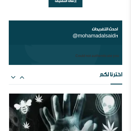
أين السلفية من الانفصاليين في اليمن
احدث التغريدات
@mohamadalsaidi1
Could not authenticate you.
اخترنا لكم
شبهات عن الغلو عند السلفيين . ومنه مقتضبات من مقالات
سابقة