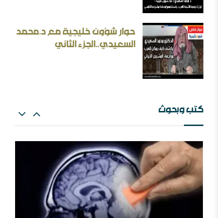
الثقافة بين الثوابت والمتغيرات [ورقة عمل]
حوار شؤون خليجية مع د.محمد
الأسئلة المنطقية والأجوبة غير المنطقية في الحرب الإيرانية
السعيدي..الجزء الثاني
كتب وبحوث
بحث: الإلزام بالمذهب في الفتيا والقضاء والتعليم
إيران المسكينة ورد على الأستاذ إلهامي وأحمد الريسوني