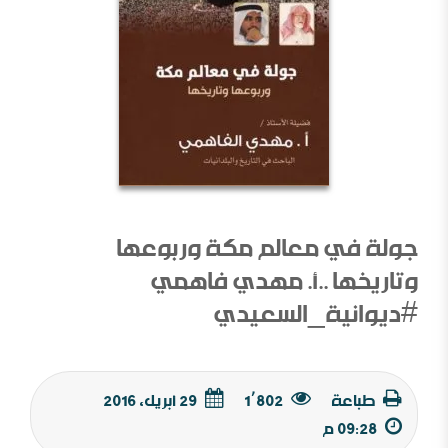
جولة في معالم مكة وربوعها
وتاريخها ..أ. مهدي فاهمي
#ديوانية_السعيدي
طباعة
1٬802
29 أبريل, 2016
09:28 م