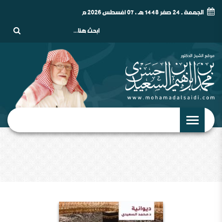
الجمعة - 24 صفر 1448 هـ , 07 أغسطس 2026 م