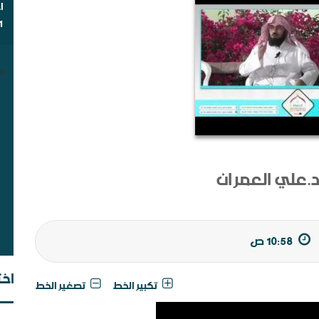
ا
1
u.
أي
د.علي العمران
10:58 ص
اخت
تكبير الخط
تصغير الخط
شب
مق