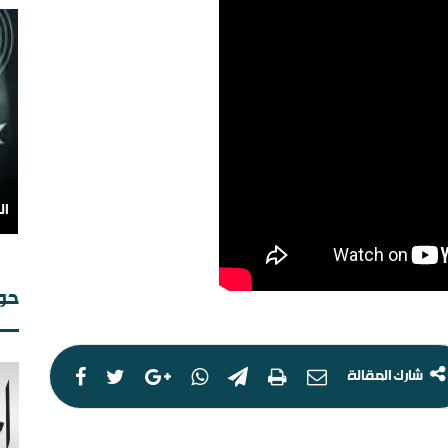
ال
حوا
شارك المقالة
من