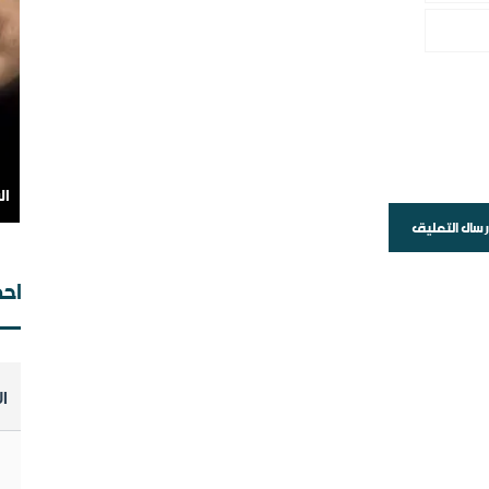
ال
ال
احص
ا
ال
وت