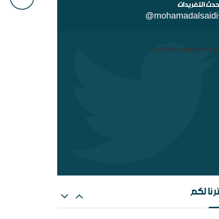
حدث التغريدات
@mohamadalsaidi
Could not authenticate yo
ن السلفية من الانفصاليين في اليمن
رنا لكم
هات عن الغلو عند السلفيين . ومنه مقتضبات من
الات سابقة