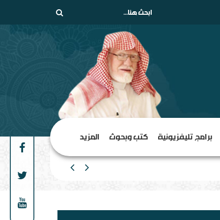
برامج تليفزيونية
كتب وبحوث
المزيد
من الهامش إلى المركز السلف