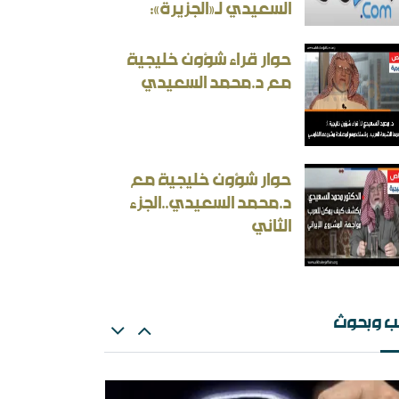
السعيدي لـ«الجزيرة»:
حوار قراء شؤون خليجية
مع د.محمد السعيدي
ثقافة بين الثوابت والمتغيرات [ورقة عمل]
أسئلة المنطقية والأجوبة غير المنطقية في الحرب
حوار شؤون خليجية مع
إيرانية
د.محمد السعيدي..الجزء
الثاني
ب وبحوث
ث: الإلزام بالمذهب في الفتيا والقضاء والتعليم
ران المسكينة ورد على الأستاذ إلهامي وأحمد
ريسوني