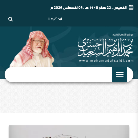
الخميس - 23 صفر 1448 هـ , 06 أغسطس 2026 م