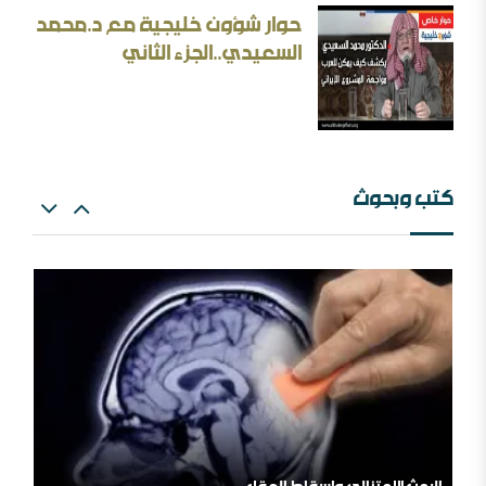
حوار شؤون خليجية مع د.محمد
الأسئلة المنطقية والأجوبة غير المنطقية في الحرب الإيرانية
السعيدي..الجزء الثاني
كتب وبحوث
بحث: الإلزام بالمذهب في الفتيا والقضاء والتعليم
إيران المسكينة ورد على الأستاذ إلهامي وأحمد الريسوني