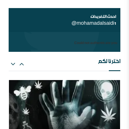
أين السلفية من الانفصاليين في اليمن
احدث التغريدات
@mohamadalsaidi1
Could not authenticate you.
اخترنا لكم
شبهات عن الغلو عند السلفيين . ومنه مقتضبات من مقالات
سابقة