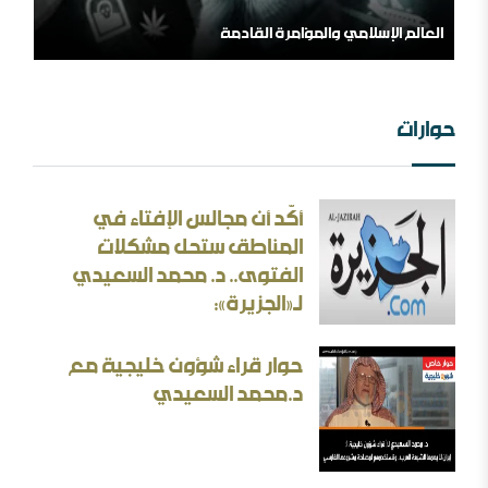
العالم الإسلامي والمؤامرة القادمة
حوارات
أكّد أن مجالس الإفتاء في
المناطق ستحل مشكلات
الفتوى.. د. محمد السعيدي
من الهامش إلى المركز السلفية في واقعها الجديد
لـ«الجزيرة»:
حوار قراء شؤون خليجية مع
د.محمد السعيدي
الثقافة بين الثوابت والمتغيرات [ورقة عمل]