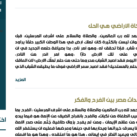
ا
1
أي
اة الأراضي هي الحل
u.
مد لله رب العالمين، والصلاة والسلام على أشرف المرسلين: قبل
ات ليست بالكثيرة كان تملك أرض في هذا الوطن الكبير حلمًا يراود
شاب، فإذا تحقق له -وهو أمر نادر- بدأ بصياغة حلمه الجديد في أن
ني على تلك الأرض دارًا -وهو أمر أندر من النادر-
ا اليوم فقد أصبح الشباب محرومًا حتى من حلم تملّك الأرض؛ لأن العاقل
يحلم بالمستحيل! فقد أصبح سعر الأراضي فوق ما يطيقه الشباب الذي
ضع اليوم في أحلامه ..
شب
المزيد
مق
داث مصر بين الفرح والفكر
مد لله رب العالمين والصلاة والسلام على أشرف المرسلين : الفرح بما
ب الطغاة من نكبات, والفرح بانفراج الضيق عن الأمة هو فيما يبدو
اخت
من علائم الإيمان , ومن لم يفرح بزوال طاغية جَثُم على صدر الأمة
ا يسرق خيراتها ويحاربها في دينها وعِرضها فعليه أن يستغفر الله
لى ويعيد النظر في إيمانه , هذا هو ما أعتقده , وهذا هو ما أفعله