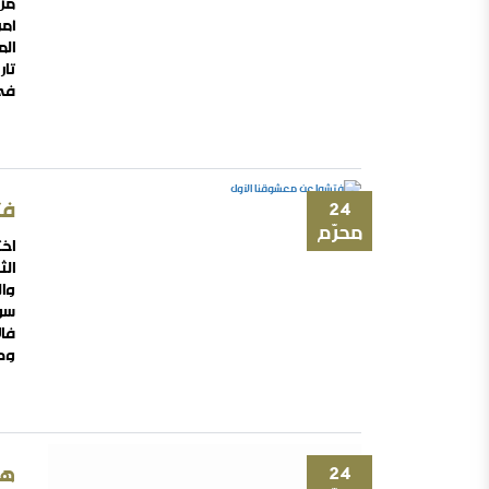
مزم
أمر
الم
تار
في 
نجد
24
فت
محرّم
اخت
وال
سو
فال
وطن
تجع
الت
24
هل