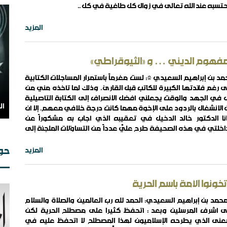
تسبه عند الله تعالى في زوال كل طاغية في كل ..
ال
المزيد
مفهوم الديني … و «الثيوقراطي»
د بن إبراهيم السعيدي *: لست مغرماً باستمرار المساجلات الكتابية
 رغم فائدتها الكبيرة للكاتب قبل القارئ، وذلك لما تأخذه مني من
 في الجهد والوقت يجعلني أفضل الانصراف إلى الكتابة التأصيلية
الانشغال بالردود على الإخوة مهما كانت درجة خلافي معهم. إلا أن
نا الدكتور خالد الدخيل في تعقيبه الذي أجاب به مشكوراً عن
خلتي في هذه الصحيفة طرح عليَّ عدداً من التساؤلات الملجئة إلى
من
ستمرار مع أخي الكريم في هذه المساجلة التي أقدر ..
حوا
المزيد
 تخونوا الأمة باسم الحرية
حمد بن إبراهيم السعيدي: الحمد لله رب العالمين والصلاة والسلام
ى أشرف المرسلين وبعد : أتحفظ كثيرا على مصطلح الحرية لكن
عنى الذي يطرحه الإسلاميون لهذا المصطلح لا أتحفظ عليه في