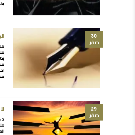
وأح
30
ال
صفر
محم
على
بذل
عن 
أخا
مدا
الا
29
لا
صفر
د م
عل
الم