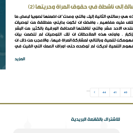
الة إلى ناشطة في حقوق المرأة وحريتها (٢)
 هي رسالتي الثانية إليك والتي وعدت ُ أن أضمنها تصويبا لبعض ما
أي
مق
تلف عليه مفاهيم , وأفضل أن تكون بدايتي منطلقة من توصيات
ود
نتدى الأحد عشر والتي تناقلتها الصحافة الورقية بالكثير من البشر
إكبار . وأولى هذه الملاحظات أن تلك التوصيات لم تتضمن بيان
ومكن لتنمية وبالتالي لمشاركة المرأة فيها , والأعجب من ذلك أن
وم التنمية لديكن لم توضحه حتى أوراق العمل التي ألقيت في
 المنتدى . تصحيح مفهوم التنمية : مشاركة ..
المزيد
شب
مق
...
...
44
41
40
ال
للاشتراك بالقائمة البريدية