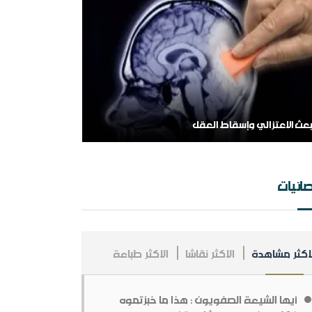
لهم اشغل الظالمين بالظالمين
بعث الاعتزالي وإسقاط العقل
ائيات
سسة طابة والتنظيمات المتطرفة
مملكة العربية السعودية ، فلسلفة النشأة ، تنظيراً
طبيقا.
لاكثر مشاهدة
الاكثر نقاشا
الاكثر طباعة
أيها الشيعة الصفويون : هذا ما خبزتموه