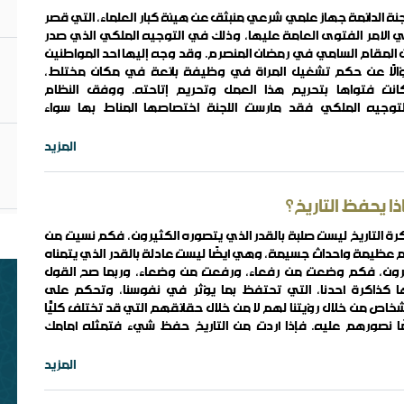
جنة الدائمة جهاز علمي شرعي منبثق عن هيئة كبار العلماء، التي قصر
 الأمر الفتوى العامة عليها، وذلك في التوجيه الملكي الذي صدر
مـ
المقام السامي في رمضان المنصرم. وقد وجه إليها أحد المواطنين
ما
مـ
الًا عن حكم تشغيل المرأة في وظيفة بائعة في مكان مختلط،
.
انت فتواها بتحريم هذا العمل وتحريم إتاحته. ووفق النظام
لتوجيه الملكي فقد مارست اللجنة اختصاصها المناط بها سواء
فقناها في هذه الفتوى أم خالفناها. لكن الذي ليس على وفقهما
..
المزيد
ذا يحفظ التاريخ؟
رة التاريخ ليست صلبة بالقدر الذي يتصوره الكثيرون، فكم نسيت من
 عظيمة وأحداث جسيمة، وهي أيضًا ليست عادلة بالقدر الذي يتمناه
قط
بن
رون، فكم وضعت من رفعاء، ورفعت من وضعاء، وربما صح القول
م
ا كذاكرة أحدنا، التي تحتفظ بما يؤثر في نفوسنا، وتحكم على
شخاص من خلال رؤيتنا لهم لا من خلال حقائقهم التي قد تختلف كليًّا
ا نصورهم عليه. فإذا أردت من التاريخ حفظ شيء فتمثله أمامك
يذًا
لاً قابعًا في إحدى جنبات الفصل، ..
المزيد