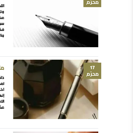
محرّم
الل
ولي
عن 
سؤ
فك
وا
أوا
هو 
17
ما
محرّم
ذاك
أمم
آخ
إنه
الأ
عمّ
تلم
خام