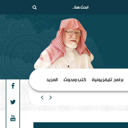
برامج تليفزيونية
كتب وبحوث
المزيد
من الهامش إلى المركز السلف