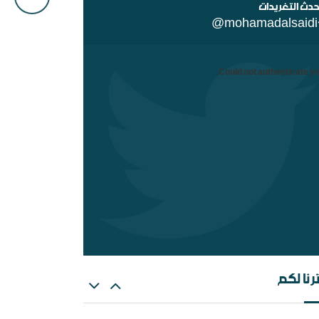
حدث التغريدات
@mohamadalsaidi
ن السلفية من الانفصاليين في اليمن
Could not authenticate yo
هات عن الغلو عند السلفيين . ومنه مقتضبات من
الات سابقة
رنا لكم