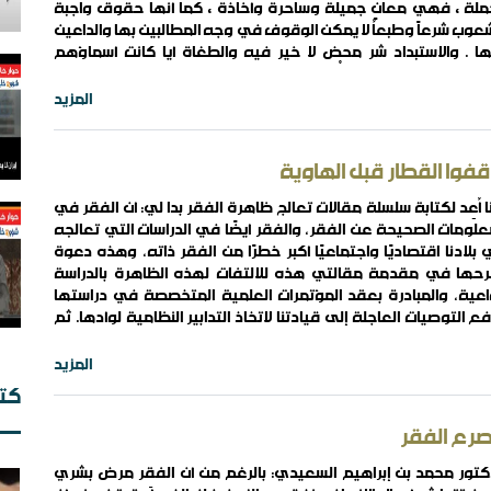
ملة , فهي معانٍ جميلة وساحرة وأخَّاذة , كما أنها حقوق واجبة
عوب شرعاً وطبعاُ لا يمكن الوقوف في وجه المطالبين بها والداعين
ال
ها . والاستبداد شر محض لا خير فيه والطغاة أيا كانت أسماؤهم
ال
ناسهم ملعونون أينما ثُقِفوا . لكن مطالبتنا بالحرية ..
ال
المزيد
قفوا القطار قبل الهاوية
ا أُعِد لكتابة سلسلة مقالات تعالج ظاهرة الفقر بدا لي: أن الفقر في
علومات الصحيحة عن الفقر، والفقر أيضًا في الدراسات التي تعالجه
بلادنا اقتصاديًا واجتماعيًا أكبر خطرًا من الفقر ذاته، وهذه دعوة
رحها في مقدمة مقالتي هذه للالتفات لهذه الظاهرة بالدراسة
إي
اعية، والمبادرة بعقد المؤتمرات العلمية المتخصصة في دراستها
ال
ع التوصيات العاجلة إلى قيادتنا لاتخاذ التدابير النظامية لوأدها. ثم
بح
د لما كنت فيه منذ أسبوعين وهو الحديث عن معالم البيئة المناسبة
اة جرثومة ..
المزيد
كت
رع الفقر
كتور محمد بن إبراهيم السعيدي: بالرغم من أن الفقر مرض بشري