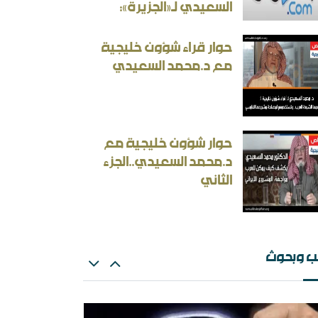
السعيدي لـ«الجزيرة»:
أسئلة المنطقية والأجوبة غير المنطقية في الحرب
إيرانية
حوار قراء شؤون خليجية
ثقافة بين الثوابت والمتغيرات [ورقة عمل]
مع د.محمد السعيدي
حوار شؤون خليجية مع
د.محمد السعيدي..الجزء
الثاني
ران المسكينة ورد على الأستاذ إلهامي وأحمد
ريسوني
ث: الإلزام بالمذهب في الفتيا والقضاء والتعليم
ب وبحوث