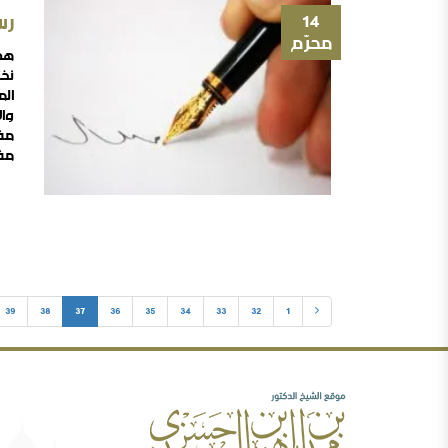
14
رس
محرّم
هذه
نخ
الم
وال
مفه
مفه
هذا
39
38
37
36
35
34
33
32
1