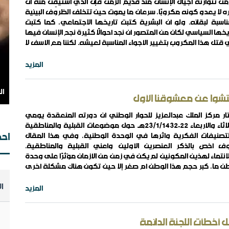
ن تتوارثه أجيال الإنسان منذ قديم الزمن فإن الذي أَستيقِن منه أن
ه لا يعدو كونه مكروبًا، سرعان ما يموت حين تتخلف الظروف البيئية
ناسبة لبقائه. ولو أن البشرية كتبت تاريخها الاجتماعي، كما كتبت
ال
يخها السياسي لكان من المتصور أن نجد أحوالًا كثيرة نجح الإنسان فيها
ال
قتل هذا المكروب بتغيير الأجواء المناسبة لعيشه. لكننا مع الأسف لا
 فيما هو مكتوب بين أيدينا ..
المزيد
شوا عن معشوقنا الأول
ار مركز الملك عبدالعزيز للحوار الوطني أن دورته المنعقدة يومي
الثلاثاء والأربعاء 22-23/1/1432هـ حول موضوعات القبلية والمناطقية
احص
تصنيفات الفكرية وأثرها في الوحدة الوطنية، وفي هذا المقال
مؤ
ف أخص بالذكر العنصرين الأولين وأعني القبلية والمناطقية.
ال
انتماء لهذين المكونين لم يكن في زمن من الأزمان مؤثرًا على وحدة
وت
 ما، كبر حجم هذا الوطن أم صغر إلا حين تكون هناك مشكلة أخرى
ل الانتماء إليهما أو إلى أحدهما أقرب إلى نفس الإنسان وأصدق في
ا
عبير عن هويته ..
المزيد
 أخطأت اللجنة الدائمة