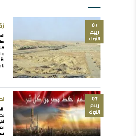
07
زك
ربيع
الح
الأول
سنو
كل 
يب
أمّ
لا 
توا
07
أح
ربيع
الح
الأول
يصي
لي 
زمن
تعا