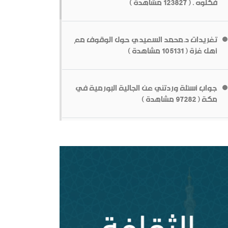
فكلوه . ( 123827 مشاهدة )
ـلخص عــلاقــات الــملك عــبد￼￼ العزیز مــع الإنجــلیز ،
 قولك في أبوي الرسول
ـن الــنشأة￼￼ وحـتى نـھایـة الحـرب الـعالـمیة الأولى
تغريدات د.محمد السعيدي حول الوقوف مع
أهل غزة ( 105131 مشاهدة )
جواب أسئلة وردتني عن الجالية البورمية في
مكة ( 97282 مشاهدة )
من سيؤوي أربعين مليون لاجئاً مصريا؟ (
ع الطريق دون داعش
93029 مشاهدة )
اء الشخصية السلفية في ظل المتغيرات[محاضرة
فرغة]
وقفات عند أزمة اختفاء الأستاذ جمال خاشقجي
( 84664 مشاهدة )