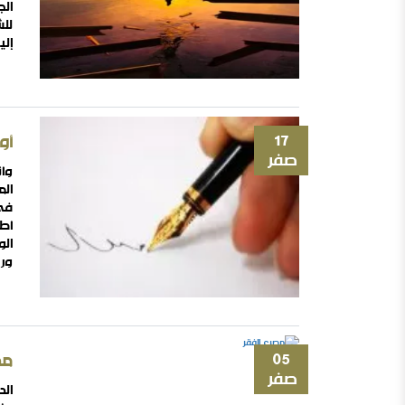
الج
للش
إلي
وأج
17
أو
صفر
وأن
الم
في 
أط
الو
ورف
أعو
لحي
05
مص
صفر
الد