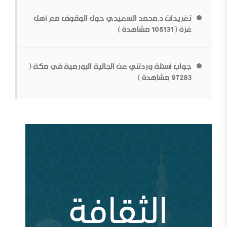
تغريدات د.محمد السعيدي حول الوقوف مع أهل
غزة ( 105131 مشاهدة )
جواب أسئلة وردتني عن الجالية البورمية في مكة (
بناء الشخصية السلفية في ظل المتغيرات[محاضرة مفرغة]
97283 مشاهدة )
قطع الطريق دون داعش
من سيؤوي أربعين مليون لاجئاً مصريا؟ ( 93029
مشاهدة )
وقفات عند أزمة اختفاء الأستاذ جمال خاشقجي (
84664 مشاهدة )
مقدمة في الدفاع عن الدولة السعودية الأولى ودعوتها
الإصلاحية
أين السلفية من الانفصاليين في اليمن
أزمة قطر وإدارة الأزمة ( 83704 مشاهدة )