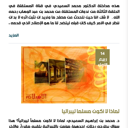
هذه مداخلة الدكتور محمد السعيدي في قناة المستقلة في
الحلقة الثالثة من ندوات المستقلة عن محمد بن عبد الوهاب رحمه
الله . لا شك أننا حين نتحدث عن مصلح ما ونريد أن نثبت أثره لا بد أن
ننظر في الأمر كيف كان قبله ليتضح لنا ما هو الإصلاح الذي قدمه ,
ومن أراد أن يتعرف على نجد موطن الشيخ محمد وكيف كانت قبله
فما عليه إلا أن يتصور عددا من المعطيات تكفل له تصوير ..
المزيد
14
ربيع
الأول
لماذا لا أكون مسلما ليبراليا
د. محمد بن إبراهيم السعيدي: لماذا لا أكون مسلماً ليبرالياً؟ هذا
سؤال يطرحه رجلان: أحدهما: مؤمن بالليبرالية يلقيه مقرراً, والآخر