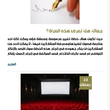
جمال: هل تعرف هذه المرأة؟
حين تكون هناك خطة تغيير مرسومة ومعلنة فإنه يمكن لكل أحد
متابعة فصول تنفيذهاومعرفة المشاركين فيها , لا يمكن لأحد من
المشاركين أن ينكر جهوده في إنجاح هذه الخطة سواء أقصد بالإنكار
التواضع أم قصد نكران الذات أم قصد المبالغة في إنجاح العمل بإنكار
دوره فيه . . ومن سمات الخطط الناجحة توزيع الأدوار بدقة والعمل
بروح الفريق الواحد ، تماما كالمسرحيات المتقنة ، لا يمكن لأحد أن
المزيد
يأخذ نص الآخر،كما لا يمكن لأحد أن ..
23
رمضان