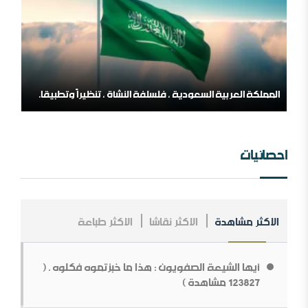
المملكة العربية السعودية ، فلسلفة النشأة ، تنظيراً وتطبيقا.
مؤسسة طابة والتنظيمات المتطرفة
احصائيات
الاكثر مشاهدة
الاكثر نقاشا
الاكثر طباعة
مــلخص عــلاقــات الــملك عــبد￼￼ العزیز مــع الإنجــلیز ، مــن
الــنشأة￼￼ وحـتى نـھایـة الحـرب الـعالـمیة الأولى .
أيها الشيعة الصفويون : هذا ما خبزتموه فكلوه . (
ما قولك في أبوي الرسول
123827 مشاهدة )