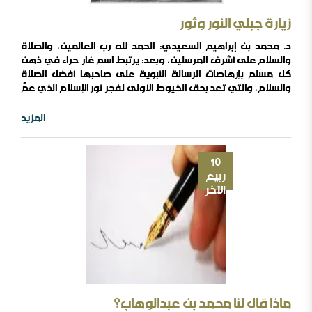
زيارة جبلي النور وثور
د. محمد بن إبراهيم السعيدي: الحمد لله رب العالمين، والصلاة
والسلام على أشرف المرسلين، وبعد: يرتبط اسم غار حراء في ذهن
كل مسلم بإرهاصات الرسالة النبوية على صاحبها أفضل الصلاة
والسلام، والتي تعد بحق الخيوط الأولى لفجر نور الإسلام الذي عمَّ
العالم بأسرة، وأخرج الله به أمما لا تحصى من الظلمات إلى النور. كما
أن غار ثور يرتبط بالخطوات الأولى للهجرة العظيمة التي هي في
المزيد
نظر كل مسلم البداية العملية لتأسيس دولة الإسلام التي أخذت ..
10
ربيع
الآخر
ماذا قال لنا محمد بن عبدالوهاب؟