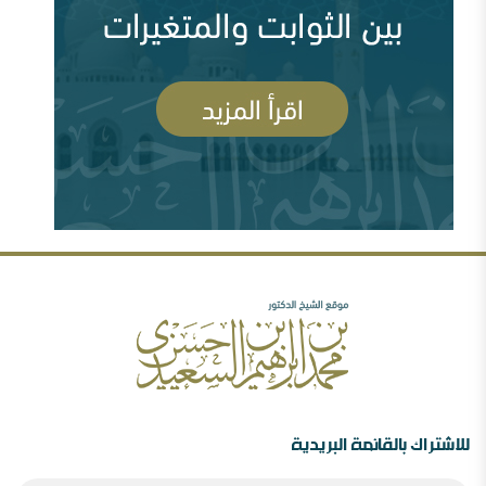
السعودية وقطر ومشروع العمق الاستراتيجي (
83694 مشاهدة )
رأيي فيما صدر عن الشيخ سعد الشثري تجاه داعش (
السلفية والصوفية: نصح بعلم وحكم بعدل
77972 مشاهدة )
شبهات عن الغلو عند السلفيين . ومنه مقتضبات من مقالات
سابقة
مهرجان جروزني بين المؤتمر والمؤامرة ( 77612
مشاهدة )
رأيي فيما صدر عن الدكتور محمد الهاشمي ( 72384
مشاهدة )
الصحوة بين الانحراف عنها والانحراف بها..ورقة د.محمد
السعيدي في مؤتمر الصحوة
للاشتراك بالقائمة البريدية