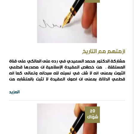
أزمتهم مع التاريخ
مشاركة الدكتور محمد السعيدي في رده على المالكي على قناة
المستقلة . من خصائص العقيدة الإسلامية أن مصدرها قطعي
الثبوت بمعنى أنه لا شك في نسبته لله سبحانه وتعالى كما أنه
قطعي الدلالة بمعنى أن أصول العقيدة لا تثبت بالمتشابه من
نصوص القرآن الكريم , وبهذا نعلم أن التاريخ ليس مصدرا من مصادر
العقيدة بل هو طريق من طرق الاعتبار والتفكر لا غير , يقول
المزيد
تعالى بعدما حكى قصة قوم غدروا بالنبي صلى الله عليه ..
20
شوّال