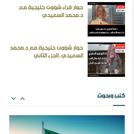
حوار قراء شؤون خليجية مع
د.محمد السعيدي
بحث: الإلزام بالمذهب في الفتيا والقضاء والتعليم
حوار شؤون خليجية مع د.محمد
إيران المسكينة ورد على الأستاذ إلهامي وأحمد الريسوني
السعيدي..الجزء الثاني
كتب وبحوث
البعث الاعتزالي وإسقاط العقل
اللهم اشغل الظالمين بالظالمين