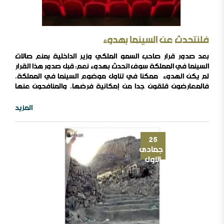
فلنتحدث عن السينما بهدوء
بعد صدور قرار صاحب السمو الملكي وزير الداخلية بمنع صالات
السينما في المملكة سوف أتحدث بهدوء نعم: قبل صدور هذا القرار
لم يكن الهدوء ممكنا في تناول موضوع السينما في المملكة،
فالمعارضون قلقون جدا من إمكانية فرضها، والمنافحون عنها
مستفرسون في محاولة فرضها، وبين هؤلاء وهؤلاء طائفة يرون
التفصيل عند الحديث عنها لكنهم في ظل الحراك والعراك لم يكونوا
المزيد
مرضيين عند هؤلاء وهؤلاء، أما بعد القرار فقد اطمأن المانعون
وتمثل المطالبون بقول الحطيئة: ولا ترى طاردا ..
25
جمادى
الأول