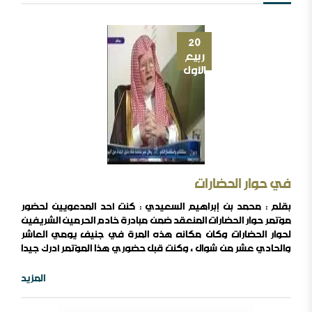
20
ربيع
الأول
في حوار الحضارات
بقلم : محمد بن إبراهيم السعيدي : كنت أحد المدعويين لحضور
مؤتمر حوار الحضارات المنعقد ضمن مبادرة خادم الحرمين الشريفين
لحوار الحضارات وكان مكانه هذه المرة في جنيف يومي العاشر
والحادي عشر من شوال , وكنت قبل حضوري هذا المؤتمر أدرك جيدا
البعد الإعلامي المقصود بهذه المبادرة , وأعلم أنها سوف تؤتي
ثمارها من حيث تحسين صورة المملكة والإسلام بعد أن علقت
المزيد
تهمة العنف بهما في أذهان غالبية الشعوب الشرقية والغربية .
لكن الجديد الذي ..