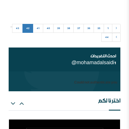
العربية السعودية لم يكن طول تاريخه ..
...
43
42
41
40
39
38
37
36
35
1
44
شبهات عن الغلو عند السلفيين . ومنه مقتضبات من مقالات
سابقة
احدث التغريدات
@mohamadalsaidi1
Could not authenticate you.
اخترنا لكم
العالم الإسلامي والمؤامرة القادمة