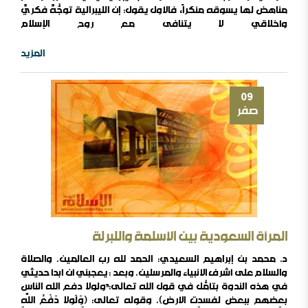
مناهض لها يسوقه منكراً, فالأول يقول: إن الليبرالية توجُّهٌ فكريٌ
وأخلاقي لا يتنافى مع روح الإسلام
إلاّ
في
المزيد
أجزاء
من
نسخته
09
الغربية،
صفر
ويمكننا
أن
نصنع
منه
نسخة
أخرى
متوافقة
مع
الشريعة
المرأة السعودية بين الأسلمة واللبرلة
الإسلامية,
وكما
د. محمد بن إبراهيم السعيدي: الحمد لله رب العالمين، والصلاة
ساغ
والسلام على أشرف الأنبياء والمرسلين، وبعد : يعجبني أن أبدأ حديثي
لنا
في هذه الندوة بتأمُّل في قول الله تعالى:”ولولا دفع الله الناس
أن
بعضهم ببعض لفسدت الأرض)، وقوله تعالى: (وَلَوْلاَ دَفْعُ اللَّهِ