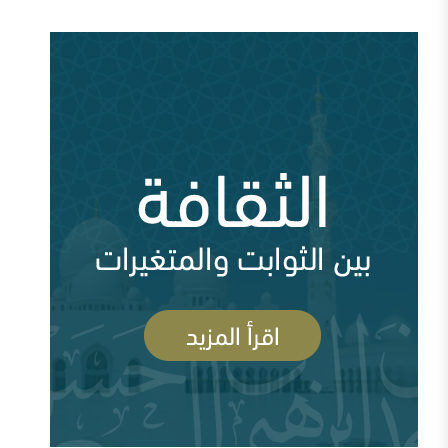
من سيؤوي أربعين مليون لاجئاً مصريا؟ ( 93035
مشاهدة )
وقفات عند أزمة اختفاء الأستاذ جمال خاشقجي (
84670 مشاهدة )
مقدمة في الدفاع عن الدولة السعودية الأولى ودعوتها
الإصلاحية
أين السلفية من الانفصاليين في اليمن
أزمة قطر وإدارة الأزمة ( 83712 مشاهدة )
السعودية وقطر ومشروع العمق الاستراتيجي (
83699 مشاهدة )
رأيي فيما صدر عن الشيخ سعد الشثري تجاه داعش (
السلفية والصوفية: نصح بعلم وحكم بعدل
77980 مشاهدة )
شبهات عن الغلو عند السلفيين . ومنه مقتضبات من مقالات
سابقة