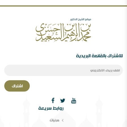
مهرجان جروزني بين المؤتمر والمؤامرة ( 77635
مشاهدة )
رأيي فيما صدر عن الدكتور محمد الهاشمي ( 72390
مشاهدة )
الصحوة بين الانحراف عنها والانحراف بها..ورقة د.محمد
السعيدي في مؤتمر الصحوة
للاشتراك بالقائمة البريدية
اشتراك
الصحوة بین الانحراف عنھا والانحراف بھا￼ ورقة مقدمة
روابط سريعة
لمؤتمر الصحوة،دراسة في المفھوم والإشكالات المقام
مرئيات