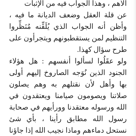
الأهم ، وهذا الجواب فيه من الإثبات
عن قلة العقل وضعف الديانة ما فيه ،
وأظن أنه الجواب الذي يُلَقِّنه مُنَظِّروا
التنظيم لمن يستقطبونهم ويتجرأون على
طرح سؤال كهذا.
ولو عقَلُوا لسألوا أنفسهم : هل هؤلاء
الجنود الذين نُوَجه الصاروخ إليهم أولى
بها وأهل لأن نقتلهم به وهم يصلون
صلاتنا ويصومون صيامنا ويعتقدون في
الله ورسوله معتقدنا وورأيهم في صحابة
رسول الله مطابق رأينا ، بأي شئ
نستحل دماءهم وماذا نجيب الله إذا جاؤنا