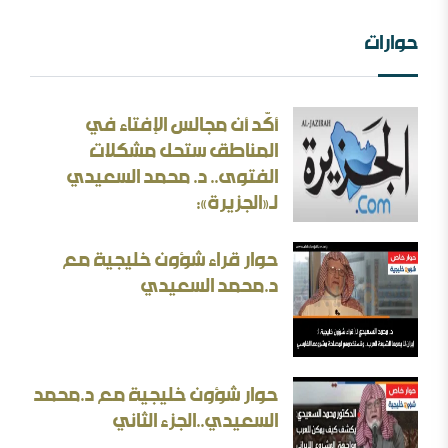
حوارات
أكّد أن مجالس الإفتاء في
الثقافة بين الثوابت والمتغيرات [ورقة عمل]
المناطق ستحل مشكلات
الفتوى.. د. محمد السعيدي
الأسئلة المنطقية والأجوبة غير المنطقية في الحرب الإيرانية
لـ«الجزيرة»:
حوار قراء شؤون خليجية مع
د.محمد السعيدي
بحث: الإلزام بالمذهب في الفتيا والقضاء والتعليم
حوار شؤون خليجية مع د.محمد
إيران المسكينة ورد على الأستاذ إلهامي وأحمد الريسوني
السعيدي..الجزء الثاني