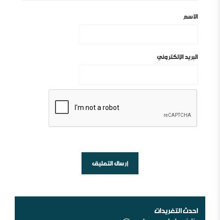
الاسم
البريد الإلكتروني
أين السلفية من الانفصاليين في اليمن
شبهات عن الغلو عند السلفيين . ومنه مقتضبات من مقالات
سابقة
احدث التغريدات