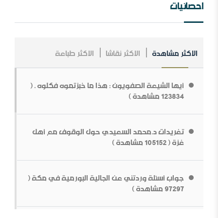
احصائيات
الاكثر مشاهدة
الاكثر نقاشا
الاكثر طباعة
مــلخص عــلاقــات الــملك عــبد￼￼ العزیز مــع الإنجــلیز ، مــن
الــنشأة￼￼ وحـتى نـھایـة الحـرب الـعالـمیة الأولى .
أيها الشيعة الصفويون : هذا ما خبزتموه فكلوه . (
ما قولك في أبوي الرسول
123834 مشاهدة )
تغريدات د.محمد السعيدي حول الوقوف مع أهل
غزة ( 105152 مشاهدة )
جواب أسئلة وردتني عن الجالية البورمية في مكة (
بناء الشخصية السلفية في ظل المتغيرات[محاضرة مفرغة]
97297 مشاهدة )
قطع الطريق دون داعش