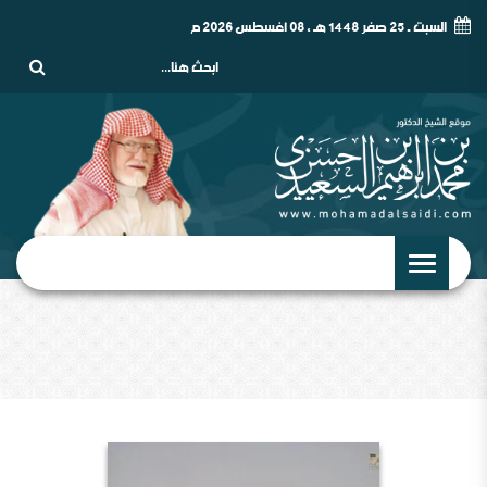
السبت - 25 صفر 1448 هـ , 08 أغسطس 2026 م