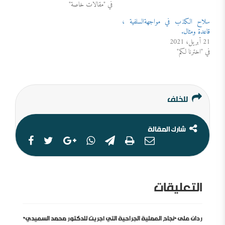
في "مقالات خاصة"
سلاح الكذب في مواجهةالسلفية ،
قاعدة ومثال.
21 أبريل، 2021
في "اخترنا لكم"
للخلف
شارك المقالة
التعليقات
ردان على “نجاح العملية الجراحية التي أجريت للدكتور محمد السعيدي”