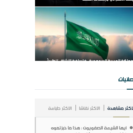
مملكة العربية السعودية ، فلسلفة النشأة ، تنظيراً
طبيقا.
سسة طابة والتنظيمات المتطرفة
ائيات
لاكثر مشاهدة
الاكثر نقاشا
الاكثر طباعة
ـلخص عــلاقــات الــملك عــبد￼￼ العزیز مــع الإنجــلیز ،
ـن الــنشأة￼￼ وحـتى نـھایـة الحـرب الـعالـمیة الأولى
أيها الشيعة الصفويون : هذا ما خبزتموه