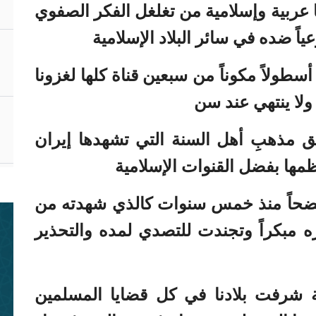
ما
 عربية وإسلامية من تغلغل الفكر الصفوي
عياً ضده في سائر البلاد الإسلامية
سطولاً مكوناً من سبعين قناة كلها لغزونا
ولا ينتهي عند سن
بن
م
ق مذهبِ أهل السنة التي تشهدها إيران
قط
ظمها بفضل القنوات الإسلامية
وفضحاً منذ خمس سنوات كالذي شهدته من
ره مبكراً وتجندت للتصدي لمده والتحذير
مق
ود
ة شرفت بلادنا في كل قضايا المسلمين