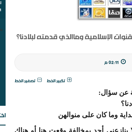
ا
1
u.
وات الإسلامية وماالذي قدمته لبلادنا؟
شب
مق
02:11 م
تكبير الخط
تصغير الخط
ة عن سؤال:
نا؟
داية وما كان على منوالهن
اخت
ال
ا ينازعني أحد بمخالفة وقعت هنا أو هناك