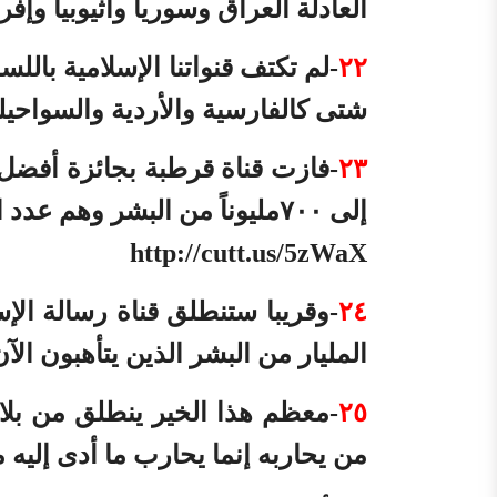
العادلة العراق وسوريا وأثيوبيا وإ
٢٢
-لم تكتف قنواتنا الإسلامية بالل
شتى كالفارسية والأردية والسواحيلي
٢٣
-فازت قناة قرطبة بجائزة أفضل ق
إلى ٧٠٠مليوناً من البشر وهم عدد الناطقين بهذه اللغة .
http://cutt.us/5zWaX
٢٤
-وقريبا ستنطلق قناة رسالة الإس
المليار من البشر الذين يتأهبون الآن
٢٥
-معظم هذا الخير ينطلق من بلاد
من يحاربه إنما يحارب ما أدى إلي