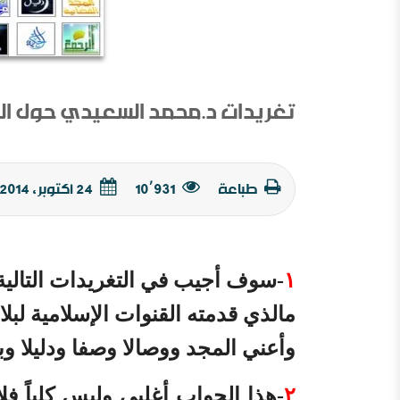
تغريدات د.محمد السعيدي حول القن
طباعة
10٬931
24 أكتوبر, 2014
١
-سوف أجيب في التغريدات التالي
مالذي قدمته القنوات الإسلامية لبلاد
وأعني المجد ووصالا وصفا ودليلا وب
٢
-هذا الجواب أغلبي وليس كلياً فل