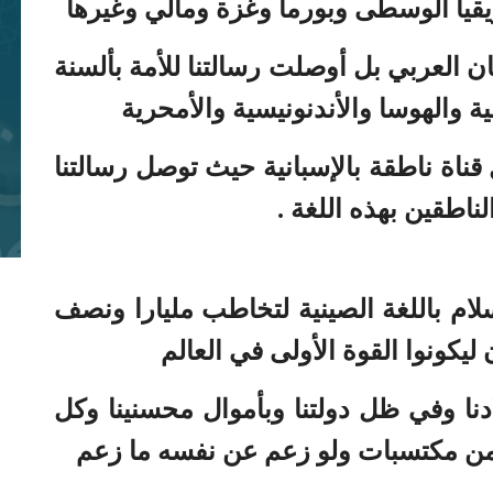
فريقيا الوسطى وبورما وغزة ومالي وغيرها
أي
سان العربي بل أوصلت رسالتنا للأمة بألسنة
ة والهوسا والأندنونيسية والأمحرية
ناة ناطقة بالإسبانية حيث توصل رسالتنا
ال
شب
مق
لام باللغة الصينية لتخاطب مليارا ونصف
 ليكونوا القوة الأولى في العالم
نا وفي ظل دولتنا وبأموال محسنينا وكل
ال
ه من مكتسبات ولو زعم عن نفسه ما زعم
ال