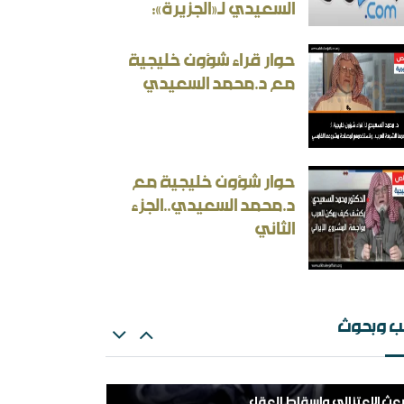
السعيدي لـ«الجزيرة»:
حوار قراء شؤون خليجية
مع د.محمد السعيدي
ث: الإلزام بالمذهب في الفتيا والقضاء والتعليم
ران المسكينة ورد على الأستاذ إلهامي وأحمد
حوار شؤون خليجية مع
ريسوني
د.محمد السعيدي..الجزء
الثاني
ب وبحوث
بعث الاعتزالي وإسقاط العقل
لهم اشغل الظالمين بالظالمين