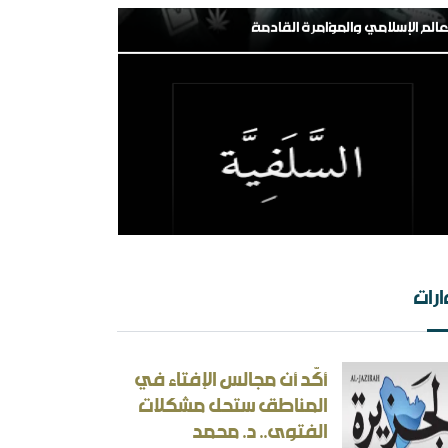
 الهامش إلى المركز السلفية في واقعها الجديد
رات
أكّد أن مجالس الإفتاء في
ثقافة بين الثوابت والمتغيرات [ورقة عمل]
المناطق ستحل مشكلات
أسئلة المنطقية والأجوبة غير المنطقية في الحرب
الفتوى.. د. محمد
إيرانية