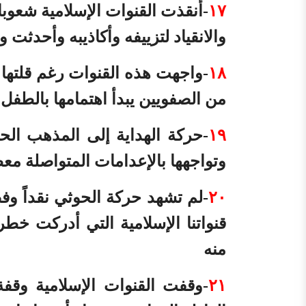
١٧
-أنقذت القنوات الإسلامية شعوبا
والانقياد لتزييفه وأكاذيبه وأحدثت و
١٨
-واجهت هذه القنوات رغم قلتها أ
من الصفويين يبدأ اهتمامها بالطفل 
١٩
-حركة الهداية إلى المذهب الح
وتواجهها بالإعدامات المتواصلة مع
٢٠
-لم تشهد حركة الحوثي نقداً 
قنواتنا الإسلامية التي أدركت خط
منه
٢١
-وقفت القنوات الإسلامية وقف