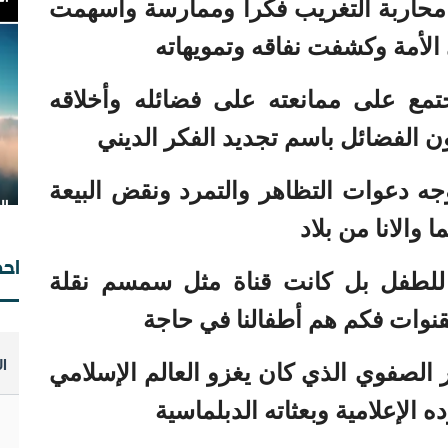
 محاربة التغريب فكراً وممارسة وأسهمت
لأمة وكشفت نفاقه وتمويهاته
جتمع على ممانعته على فضائله وأخلاقه
 الفضائل باسم تجديد الفكر الديني
ال
وت
جه دعوات التظاهر والتمرد ونقض البيعة
مؤ
 والانا من بلاد
احص
للطفل بل كانت قناة مثل سمسم نقلة
لقنوات فكم هم أطفالنا في حاجة
ا
مـ
 الصفوي الذي كان يغزو العالم الإسلامي
مـ
.
الإعلامية وبعثاته الدبلماسية