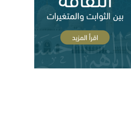
ن السلفية من الانفصاليين في اليمن
أزمة قطر وإدارة الأزمة ( 83708 مشاهدة )
السعودية وقطر ومشروع العمق الاستراتيجي
( 83697 مشاهدة )
رأيي فيما صدر عن الشيخ سعد الشثري تجاه
سلفية والصوفية: نصح بعلم وحكم بعدل
داعش ( 77976 مشاهدة )
هات عن الغلو عند السلفيين . ومنه مقتضبات من
الات سابقة
مهرجان جروزني بين المؤتمر والمؤامرة (
77634 مشاهدة )
رأيي فيما صدر عن الدكتور محمد الهاشمي (
72386 مشاهدة )
صحوة بين الانحراف عنها والانحراف بها..ورقة د.محمد
سعيدي في مؤتمر الصحوة