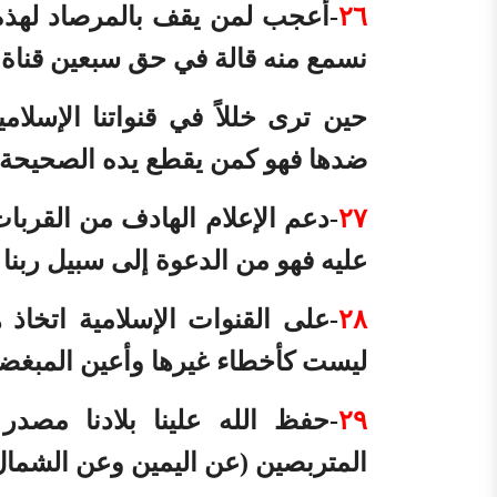
٢٦
-أعجب لمن يقف بالمرصاد لهذه 
نسمع منه قالة في حق سبعين قناة ص
حين ترى خللاً في قنواتنا الإسلام
ضدها فهو كمن يقطع يده الصحيحة 
٢٧
-دعم الإعلام الهادف من القربات 
عليه فهو من الدعوة إلى سبيل ربنا
٢٨
-على القنوات الإسلامية اتخاذ 
ليست كأخطاء غيرها وأعين المبغضين 
٢٩
-حفظ الله علينا بلادنا مصد
المتربصين (عن اليمين وعن الشمال