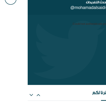
حدث التغريدات
@mohamadalsaidi
Could not authenticate yo
هات عن الغلو عند السلفيين . ومنه مقتضبات من
الات سابقة
رنا لكم
عالم الإسلامي والمؤامرة القادمة