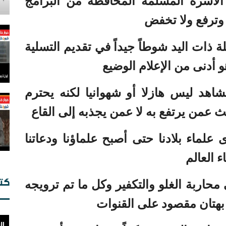
الأسرة المسلمة المحافظة من البرامج
 وترفع ولا تخفض
 ذات اليد شوطاً جيداً في تقديم التسلية
و أدنى من الإعلام الوضيع
بح
مشاهد ليس هازلا أو شهوانيا لكنه يحترم
إي
ال
حث عمن يرتفع به لا عمن يجذبه إلى القاع
علماء بلادنا حتى أصبح علماؤنا ودعاتنا
ء العالم
كت
محاربة الغلو والتكفير وكل ما تم ترويجه
ال
 بهتان مقصود على القنوات
ال