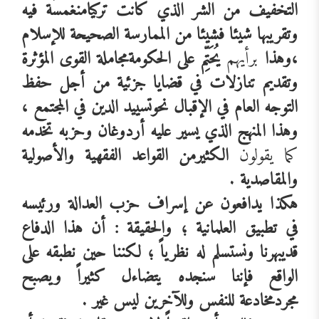
التخفيف
من
الشر
الذي
كانت
تركيا
منغمسة
فيه
وتقريبها
شيئا
فشيئا
من
الممارسة
الصحيحة
للإسلام
،وهذا
برأيهم
يُحَتِّم
على
الحكومة
مجاملة
القوى
المؤثرة
وتقديم
تنازلات
في
قضايا
جزئية
من
أجل
حفظ
التوجه
العام
في
الإقبال
نحو
تسييد
الدين
في
المجتمع
،
وهذا
المنهج
الذي
يسير
عليه
أردوغان
وحزبه
تخدمه
كما يقولون
الكثير
من
القواعد
الفقهية
والأصولية
والمقاصدية
.
هكذا
يدافعون
عن
إسراف
حزب
العدالة
ورئيسه
في
تطبيق
العلمانية
؛
والحقيقة
:
أن
هذا
الدفاع
قد
يبهرنا
ونستسلم
له
نظرياً
؛
لكننا
حين
نطبقه
على
الواقع
فإننا
سنجده
يتضاءل
كثيراً
ويصبح
مجرد
مخادعة
للنفس
وللآخرين
ليس
غير
.