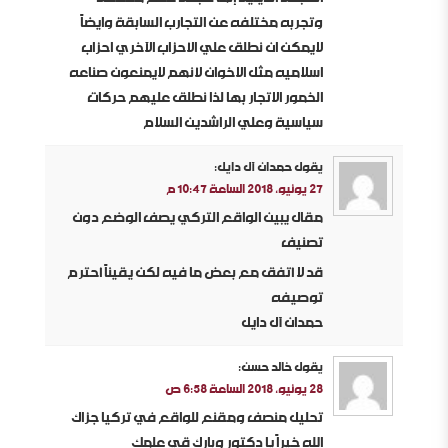
وتجربه مختلفه عن التجارب السابقة وايضاً
لايمكن ان نطلق علي الأحزاب الآخري احزاب
اسلاميه مثل الاخوان لأنهم لايمنعون صناعه
الخمور الاتجار بها لذا نطلق عليهم حركات
سياسية وعلي الراشدين السلام
يقول
حمدان آل دايل
:
27 يونيو، 2018 الساعة 10:47 م
مقال يبين الواقع التركي يصف الوضع دون
تصنيف
قد لا أتفق مع بعض ما فيه لكن يقيناً أحترم
توصيفه
حمدان آل دايل
يقول
خالد حسن
:
28 يونيو، 2018 الساعة 6:58 ص
تحليل منصف ومقنع للواقع في تركيا جزاك
الله خيراً يا دكتور وبارك قي علمك