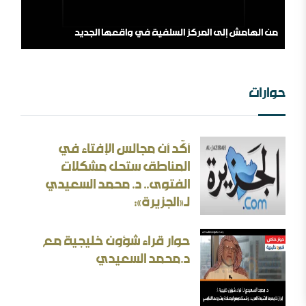
من الهامش إلى المركز السلفية في واقعها الجديد
حوارات
أكّد أن مجالس الإفتاء في
الثقافة بين الثوابت والمتغيرات [ورقة عمل]
المناطق ستحل مشكلات
الفتوى.. د. محمد السعيدي
الأسئلة المنطقية والأجوبة غير المنطقية في الحرب الإيرانية
لـ«الجزيرة»:
حوار قراء شؤون خليجية مع
د.محمد السعيدي