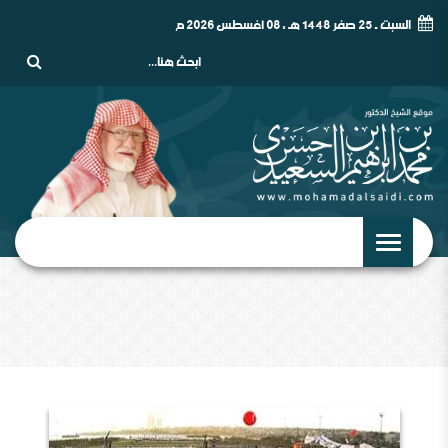
السبت - 25 صفر 1448 هـ , 08 أغسطس 2026 م