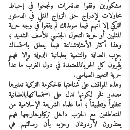
مشكورين
وقفوا
عدة
مرات
ونجحوا
في
إحباط
محاولات
لإدراج
حق
الزواج
المثلي
في
الدستور
التركي
إلا
أنهم
فيما
سوى
ذلك
لم
يقفوا
في
وجه
حرية
المثليين
أو
حرية
التحول
الجنسي
للأسف
الشديد
؛
وهذا
أكثر
الأمثلة
شناعة
فيما
يتعلق
باستمساك
حزب
العدالة
والتنمية
بعلمانية
الدولة
وإلا
فهم
يُقِرُّون
كل
الحريات
المعتمدة
في
دول
الغرب
ما
عداً
حرية
التعبير
السياسي
.
وهذه
المواقف
على
شناعتها
فالحكومة
التركية
تعتبرها
مصدر
فخر
لكونها
تدل
على
استمساكها
بالعلمانية
تنظيراً
وتطبيقاً
؛
أما
علماء
الشريعة
الإسلامية
من
المتعاطفين
مع
الحزب
داخل
تركيا
وخارجها
فهم
يعتذرون
لأردوغان
وحزبه
بأن
رسالتهم
هي