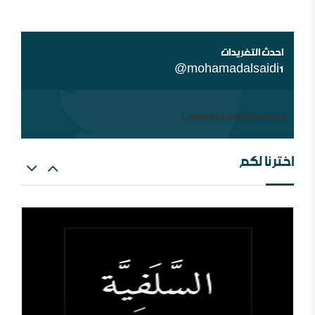
شبهات عن الغلو عند السلفيين . ومنه مقتضبات من مقالات
سابقة
احدث التغريدات
@mohamadalsaidi1
Could not authenticate you.
اخترنا لكم
العالم الإسلامي والمؤامرة القادمة