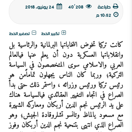
طباعة
40٬208
24 يونيو, 2018
10:52 م
تكبير الخط
تصغير الخط
كانت
تركيا
تخوض
انتخاباتها
البرلمانية
والرئاسية
بل
وانقلاباتها
العسكرية
دون
أن
يعلم
عنها
في
العالم
العربي
والاسلامي
سوى
المتخصصون
في
السياسة
التركية؛
وربما
كان
الناس
يجهلون
تماماً
من
هو
رئيس
تركيا
ورئيس
وزرائه
،
واستمر
ذلك
حتى
بدأ
الصراع
في
اتجاه
التغيير
العقائدي
في
السياسة
هناك
على
يد
الرئيس
نجم
الدين
أربكان
ومعاركه
الشهيرة
مع
مسعود
يالماظ
وتانسو
تشلر
وقادة
الجيش؛
وهو
الصراع
الذي
انتهى
بتنحية
نجم
الدين
أربكان
وفوز