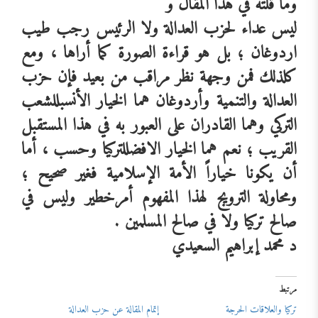
وما
قلته
في
هذا
المقال
و
ليس
عداء
لحزب
العدالة
ولا
الرئيس
رجب
طيب
اردوغان
؛
بل
هو
قراءة
الصورة
كما
أراها
،
ومع
كل
ذلك
فمن
وجهة
نظر
مراقب
من
بعيد
فإن
حزب
العدالة
والتنمية
وأردوغان
هما
الخيار
الأنسب
للشعب
التركي
وهما
القادران
على
العبور
به
في
هذا
المستقبل
القريب
؛
نعم
هما
الخيار
الافضل
لتركيا
وحسب
،
أما
أن
يكونا
خياراً
الأمة
الإسلامية
فغير
صحيح
؛
ومحاولة
الترويج
لهذا
المفهوم
أمر
خطير
وليس
في
صالح
تركيا
ولا
في
صالح
المسلمين
.
د
محمد
إبراهيم
السعيدي
مرتبط
تركيا والعلاقات الحرجة
إتمام المقالة عن حزب العدالة