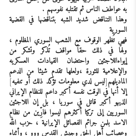
به
عواطف
الناس
ثم
تقتل
به
نفوسهم
.
وهذا
التناقض
شديد
الشبه
بتناقضها
في
القضية
السورية
فهي
تُظهر
الوقوف
مع
الشعب
السوري
المظلوم
،
ولها
في
ذلك
حقاً
مواقف
تُذكر
وتشكر
من
إيواء
اللاجئين
واحتضان
القيادات
العسكريه
والإعلامية
للثورة
،ولعلها
تقدم
شيئا
من
الدعم
المادي
لهم
[
ليس
لدي
معلومات
تؤكد
ذلك
أو
تنفيه
]
إلا
أنها
في
الوقت
نفسه
أكبر
داعم
للنظام
الإيراني
الذي
هو
أكبر
قاتل
في
سوريا
،
بل
إن
اللاجئين
السوريين
إلى
تركيا
أكثرهم
ليسوا
فارِّين
من
نظام
الاسد
بل
من
جرائم
الفصائل
الإيرانية
،
حزب
الله
وعصائب
أهل
الحق
وجيش
القدس
ووو
،
وأثناء