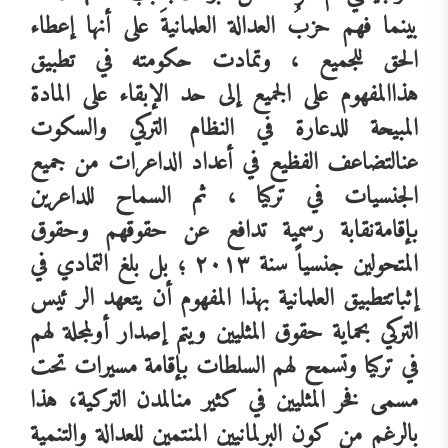
بينما
فهم
حزبُ
العدالة
العلمانيةَ
على
أنها
إعطاء
الحق
للجميع
،
وتمادت
حكومته
في
تطبيق
هذا
المفهوم
على
الجميع
إلى
حد
الإبقاء
على
المادة
المبيحة
للدعارة
في
النظام
التركي
والسكوت
عن
التضاعف
الفظيع
في
أعداد
الداعرات
من
جميع
الجنسيات
في
تركيا
،
ثم
السماح
للداعرين
بإقامة
نقابة
رسمية
تدافع
عن
حقوقهم
وحقوق
المتحولين
جنسياً
سنة
٢٠١٣
؛
بل
بلغ
التمادي
في
إثبات
تطبيق
العلمانية
بهذا
المفهوم
أن
يتعهد
الر
ئيس
التركي
بحماية
حقوق
المثليين
ويتم
إصدار
أول
مجلة
لهم
في
تركيا
وتسمح
لهم
السلطات
بإقامة
مسيرات
تحت
مسمى
فخر
المثليين
في
كثير
من
المدن
التركية،
هذا
بالرغم
من
كون
البرلمانيين
المنتمين
للعدالة
والتنمية