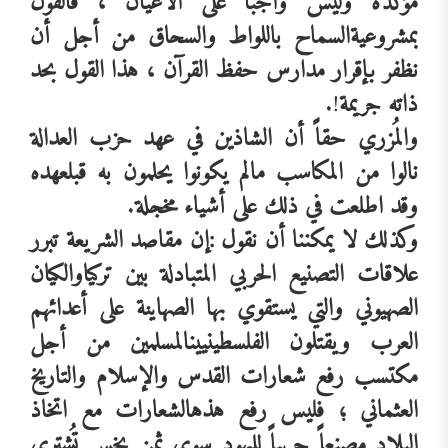
مؤكدة
وليس
واجباً
على
الأعيان
،
فالقول
بمشروعية
السماح
باللواط
والسحاق
من
أجل
أن
نظفر
بإقرار
مدارس
حفظ
القرآن
،
هذا
القول
بحد
ذاته
جريمة
!.
والمُزري
حقاً
أن
الشاذين
في
عهد
حزب
العدالة
نالوا
من
المكاسب
مالم
يكونوا
يحلمون
به
قبل
عهده
وقد
اطلعت
في
ذلك
على
أشياء
مخجلة
.
وكذلك
لا
يمكننا
أن
نقول
:إن
مقاصد
الشريعة
تبرر
علاقات
التصنيع
الحربي
المتبادلة
بين
تركيا
والكيان
الصهيوني
والتي
يستقوي
بها
الصهاينة
على
أعدائهم
العرب
ويقتلون
الفلسطينيين
المسلمين
من
أجل
مكتسب
رفع
شعارات
القدس
والإسلام
والتاريخ
العثماني
؛
فليس
رفع
هذه
الشعارات
مع
اتخاذ
البلاد
مصنعاً
حربياً
لليهود
سوى
ثمن
بخس
تُشترى