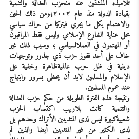
تلاميذه
المنشقين
عنه
من
حزب
العدالة
والتنمية
بقيادة
الدولة منذ
عام
٢٠٠٢؛ومن
ذلك
الحين
والاهتمام
بكل
ما
يجري
في
تركيا
من
حراك
سياسي
محل
عناية
الشارع
الإسلامي
وليس
فقط
المراقبون
أو
المهتمون
في
العمل
السياسي
؛
وسبب
ذلك
غير
خاف
على
أحد
ففوز
حزب
ذي
جذور
وتوجهات
دينية
في
ظل
حرب
عالمية
ظاهرة
وخفية
على
الإسلام
والمسلمين
لابد
أن
يحظى
بسرور
وابتهاج
عند
عموم
المسلمين
.
ونتيجة
هذه
الفترة
الطويلة
من
حكم
حزب
العدالة
والتنمية
كانت
بلاريب
اكتساب
الحزب
شعبية
كبيرة
ليس
لدى
المتدينين
الأتراك
وحدهم
بل
لدى
الكثير
من
غير
المتدينين
أيضا
والذين
لم