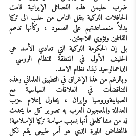
ضرب
حلب
من
هذه
الفصائل
الإيرانية
قامت
الحافلات
التركية
بنقل
الناس
من
حلب
الى
تركيا
بدلاً
من
مساعدتهم
على
الصمود
،
وكأنها
تدعم
القاتلين
وتؤوي
اللاجئين
.
بل
إن
الحكومة
التركية
التي
تعادي
الأسد
هي
الحليف
الأول
في
المنطقة
للنظام
الروسي
الداعم
الوحيد
لبقاء
نظام
الاسد
.
وبالرغم
من
هذا
الإغراق
في
التطبيق
العلماني
وهذه
التناقضات
في
العلاقات
السياسية
مع
الصهاينة
وروسيا
وإيران
،
يحاول
إعلام
حزب
العدالة
والمعجبون
العرب
به
تصوير
كل
ما
يحدث
له
من
مشاكل
على
أنها
بسبب
سياسة
تركيا
الإسلامية
!
فانخفاض
الليرة
الذي
هو
أمر
طبيعي
يقع
لكل