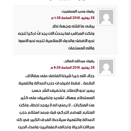
يقول
محب المسلمين
:
28 يونيو، 2018 الساعة 1:38 م
يبقى ما قلته وجهة نظر
ولكن المراقب لما يحدث الان يجد أنّ تركيا تتجه
نحو الأفضل والدول الإسلامية تتجه نحو الأسوأ
والله المستعان
يقول
عبدالله الصالح
:
28 يونيو، 2018 الساعة 9:26 م
جزاك الله خيرا شيخنا الفاضل على مقالاتك
الرائعة .. فقط أضيف أن حزب العدالة والتنمية
يسير نحو الإصلاح وتخفيف الشر حسب
المستطاع وهناك تشديد وتضييق على كثير
من المنكرات .. لا يعني انه لا يوجد اخطاء ولكن
المتابع للوضع التركي قبل وبعد استلام حزب
العدالة والتنمية سيلاحظ الفرق الكبير في كل
مجالات الحياة وتحالف العلمانيين واعداء الدين