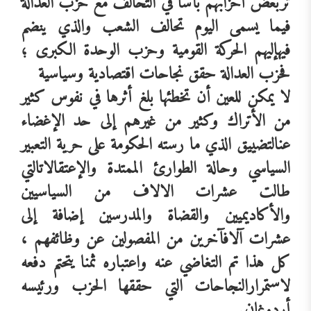
تر
بعض
أحزابهم
بأسا
في
التحالف
مع
حزب
العدالة
فيما
يسمى
اليوم
تحالف
الشعب
والذي
ينضم
فيه
إليهم
الحركة
القومية
وحزب
الوحدة
الكبرى
؛
فحزب
العدالة
حقق
نجاحات
اقتصادية
وسياسية
لا
يمكن
للعين
أن
تخطئها
بلغ
أثرها
في
نفوس
كثير
من
الأتراك
وكثير
من
غيرهم
إلى
حد
الإغضاء
عن
التضييق
الذي
ما
رسته
الحكومة
على
حرية
التعبير
السياسي
وحالة
الطوارئ
الممتدة
والإعتقالات
التي
طالت
عشرات
الالاف
من
السياسيين
والأكاديميين
والقضاة
والمدرسين
إضافة
إلى
عشرات
آلاف
آخرين
من
المفصولين
عن
وظائفهم
،
كل
هذا
تم
التغاضي
عنه
واعتباره
ثمنا
يتحتم
دفعه
لاستمرار
النجاحات
التي
حققها
الحزب
ورئيسه
أردوغان
.