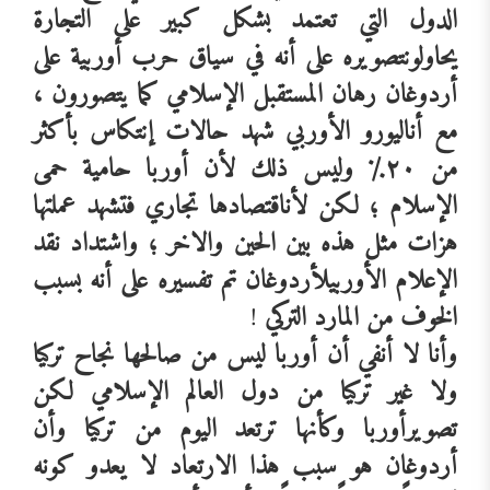
الدول
التي
تعتمد
بشكل
كبير
على
التجارة
يحاولون
تصويره
على
أنه
في
سياق
حرب
أوربية
على
أردوغان
رهان
المستقبل
الإسلامي
كما
يتصورون
،
مع
أن
اليورو
الأوربي
شهد
حالات
إنتكاس
بأكثر
من
٢٠٪
‏
وليس
ذلك
لأن
أوربا
حامية
حمى
الإسلام
؛
لكن
لأن
اقتصادها
تجاري
فتشهد
عملتها
هزات
مثل
هذه
بين
الحين
والاخر
؛
واشتداد
نقد
الإعلام
الأوربي
لأردوغان
تم
تفسيره
على
أنه
بسبب
الخوف
من
المارد
التركي
!
وأنا
لا
أنفي
أن
أوربا
ليس
من
صالحها
نجاح
تركيا
ولا
غير
تركيا
من
دول
العالم
الإسلامي
لكن
تصوير
أوربا
وكأنها
ترتعد
اليوم
من
تركيا
وأن
أردوغان
هو
سبب
هذا
الارتعاد
لا
يعدو
كونه