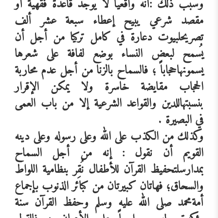
وسبب
ذلك
:أنه
واقعياً
لا
يوجد
قاعدة
فقهية
أو
مقصد
شرعي
يبيح
إعطاء
سبعة
عشر
ألف
تصريح
لبيوت
دعارة
في
كامل
تركيا
من
أجل
أن
يُسمح
لبعض
النساء
بوضع
لفافة
على
شعرها
يسمونها
حجاباً
؛
فالسماح
بالزنا
من
أجل
عدم
محاربة
الحجاب
مقايضة
خاسرة
ولا
يمكن
الإقرار
بنسبتها
للدين
والقواعد
الشرعية
إلا
من
باب
العمى
في
البصيرة
.
وكذلك
من
الكذب
على
الله
وعلى
رسوله
وعلى
دينه
القويم
أن
نقول
:
إنه
من
أجل
السماح
بمدارس
لتحفيظ
القرآن
للأطفال
نُقِر
بنظامية
اللواط
والسحاق؛
فهاتان
كبيرتان
من
كبائر
الذنوب
بإجماع
أمة
محمد
صلى
الله
عليه
وسلم
وحفظ
القرآن
سنة