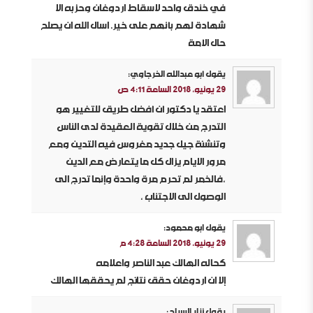
في خندق واحد لاسقاط اردوغان وحزبه الا
شهادة لهم بأنهم على خير. اسال الله ان يصلح
حال الأمة
يقول
أبو عبدالله الخرجاوي
:
29 يونيو، 2018 الساعة 4:11 ص
اعتقد يا دكتور أن أفضل طريق للتغيير هو
التدرج من خلال تقوية العقيدة لدى الناس
وتنشئة جيل جديد مغروس فيه التدين ومع
مرور الايام يزال كل ما يتعارض مع الدين
،فالخمر لم تحرم مرة واحدة وإنما تدرج الى
الوصول الى الاجتناب ،
يقول
ابو محمود
:
29 يونيو، 2018 الساعة 4:28 م
كحاله الهالك عبد الناصر واعلامه
إلا ان اردوغان حقق نتائج لم يحققها الهالك
يقول
نزار السراج
: