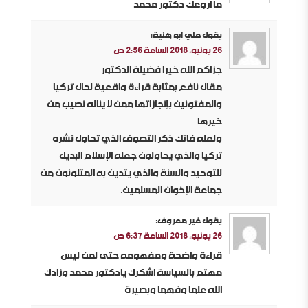
ما اروعك دكتور محمد
يقول
علي أبو هنية
:
26 يونيو، 2018 الساعة 2:56 ص
جزاكم الله خيرا فضيلة الدكتور
مقال نافع بمثابة قراءة واقعية لحال تركيا
والمفتونين بإنجازاتها ممن لا يناله نصيب من
خيرها
ولعله فاتك ذكر التصوف الذي تحاول نشره
تركيا والذي يحاولون جعله الإسلام البديل
للتوحيد والسنة والذي يتدين به المتلونون من
جماعة الإخوان المسلمين.
يقول
غير معروف
:
26 يونيو، 2018 الساعة 6:37 ص
قراءة واضحة ومفهومه حتى لمن ليس
مهتم بالسياسة اشكرك يادكتور محمد وزادك
الله علما وفهما وبصيرة