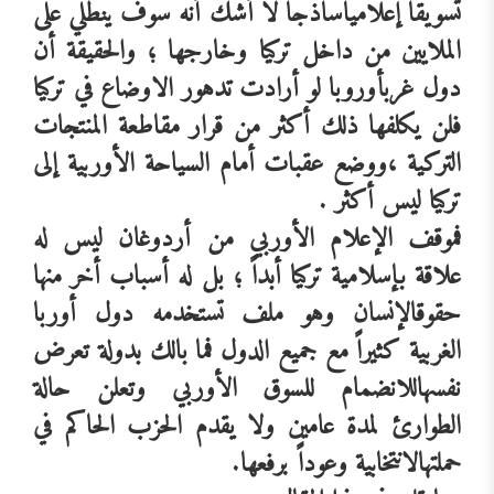
تسويقاً
إعلامياً
ساذجاً
لا
أشك
أنه
سوف
ينطلي
على
الملايين
من
داخل
تركيا
وخارجها
؛
والحقيقة
أن
دول
غرب
أوروبا
لو
أرادت
تدهور
الاوضاع
في
تركيا
فلن
يكلفها
ذلك
أكثر
من
قرار
مقاطعة
المنتجات
التركية
،
ووضع
عقبات
أمام
السياحة
الأوربية
إلى
تركيا
ليس
أكثر
.
فموقف
الإعلام
الأوربي
من
أردوغان
ليس
له
علاقة
بإسلامية
تركيا
أبداً
؛
بل
له
أسباب
أخر
منها
حقوق
الإنسان
وهو
ملف
تستخدمه
دول
أوربا
الغربية
كثيراً
مع
جميع
الدول
فما
بالك
بدولة
تعرض
نفسها
للانضمام
للسوق
الأوربي
وتعلن
حالة
الطوارئ
لمدة
عامين
ولا
يقدم
الحزب
الحاكم
في
حملته
الانتخابية
وعوداً
برفعها
.