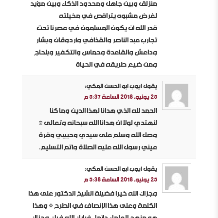
منزلق وبين جاهل ومحدود الذكاء وبين مؤيد
لغرض مشبوه يتراقص في مخيلته
قدر الله أن يكون المسلمون في عصرنا تحت
تجارب عبد الناصر والقذافي وأردوقان وبشار
وداعش والقاعدة وحماس والتكفير وبلحاج
ومن ضيع طريقه في الحياة
يقول
أيوب أبو الحسن المكي
:
25 يونيو، 2018 الساعة 5:37 م
الحمد لله الذي هدانا لهذا الدين وما كنا
لنهتدي لولا أن هدانا الله سبحانه وتعالى *
وصل الله وسلم على سيدي وحبيبي وقرة
عيني رسول الله عليه الصلاة وأتم التسليم.
يقول
أيوب أبو الحسن المكي
:
25 يونيو، 2018 الساعة 5:38 م
وجزاك الله خيرا فضيلة الشيخ الدكتور على هذا
الكلمة وعلى هذا الإنصاف في الطرح * وهذا
هو منهج العلماء دائما.. فبارك الله فيك وجزاك