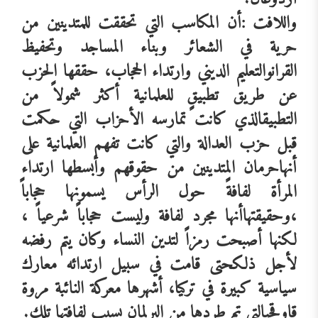
واللافت
:أن
المكاسب
التي
تحققت
للمتدينين
من
حرية
في
الشعائر
وبناء
المساجد
وتحفيظ
القران
والتعليم
الديني
وارتداء
الحجاب،
حققها
الحزب
عن
طريق
تطبيقٍ
للعلمانية
أكثر
شمولاً
من
التطبيق
الذي
كانت
تمارسه
الأحزاب
التي
حكمت
قبل
حزب
العدالة
والتي
كانت
تفهم
العلمانية
على
أنها
حرمان
المتدينين
من
حقوقهم
وأبسطها
ارتداء
المرأة
لفافةً
حول
الرأس
يسمونها
حجاباً
،وحقيقتها
أنها
مجرد
لفافة
وليست
حجاباً
شرعياً
،
لكنها
أصبحت
رمزاً
لتدين
النساء
وكان
يتم
رفضه
لأجل
ذلك
حتى
قامت
في
سبيل
ارتدائه
معارك
سياسية
كبيرة
في
تركيا،
أشهرها
معركة
النائبة
مروة
قاوقجي
التي
تم
طردها
من
البرلمان
بسبب
لفافتها
تلك
.