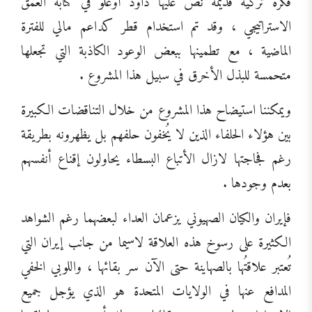
فكرة تركية قديمة نص عليها داود أوغلو في كتابه العمق
الاستراتيجي ، وقد تم استخدام قطر كداعم مالي للفترة
الماضية ، مع تطمينها ببعض الوعود الكاذبة التي تجعلها
متحمسة للبذل الأخرق في سبيل هذا المشروع .
ويمكننا استيضاح هذا المشروع من خلال التناقضات الكبيرة
بين هؤلاء الحلفاء الذين لا يُخفون حلفهم بل يظهرونه بطريقة
رغم فجاجتها لازال الأتباع البسطاء يحاولون إقناع أنفسهم
بعدم وجودها .
فإيران والكيان الصهيوني يزعمان العداء لبعضهما رغم الشواهد
الكثيرة على رسوخ هذه العلاقة لاسيما من جانب إيران التي
تُعتبر علاقتُها بالصهاينة حتى الآن سر بقائها ، واللوبي الخفي
المدافع عنها في الولايات المتحدة هو الذي يؤجل جميع