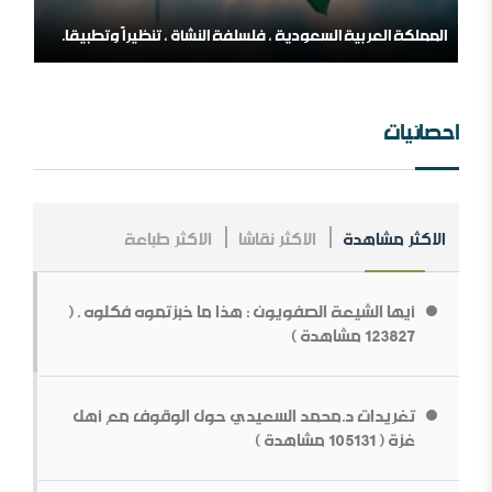
المملكة العربية السعودية ، فلسلفة النشأة ، تنظيراً وتطبيقا.
مؤسسة طابة والتنظيمات المتطرفة
احصائيات
الاكثر مشاهدة
الاكثر نقاشا
الاكثر طباعة
مــلخص عــلاقــات الــملك عــبد￼￼ العزیز مــع الإنجــلیز ، مــن
الــنشأة￼￼ وحـتى نـھایـة الحـرب الـعالـمیة الأولى .
أيها الشيعة الصفويون : هذا ما خبزتموه فكلوه . (
ما قولك في أبوي الرسول
123827 مشاهدة )
تغريدات د.محمد السعيدي حول الوقوف مع أهل
غزة ( 105131 مشاهدة )