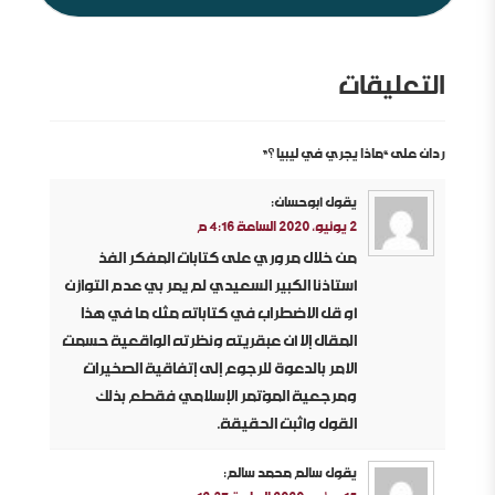
التعليقات
ردان على “ماذا يجري في ليبيا ؟”
يقول
أبوحسان
:
2 يونيو، 2020 الساعة 4:16 م
من خلال مروري على كتابات المفكر الفذ
أستاذنا الكبير السعيدي لم يمر بي عدم التوازن
أو قل الاضطراب في كتاباته مثل ما في هذا
المقال إلا أن عبقريته ونظرته الواقعية حسمت
الأمر بالدعوة للرجوع إلى إتفاقية الصخيرات
ومرجعية المؤتمر الإسلامي فقطع بذلك
القول وأثبت الحقيقة.
يقول
سالم محمد سالم
: