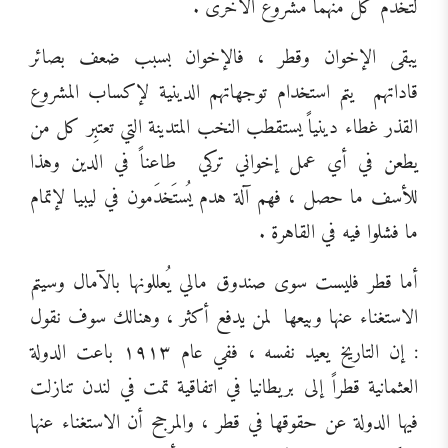
لتخدم كل منهما مشروع الأخرى .
يبقى الإخوان وقطر ، فالإخوان بسبب ضعف بصائر
قاداتهم
يتم استخدام توجهاتهم الدينية لإكساب المشروع
القذر غطاء دينياً يستقطب النخب المتدينة التي تعتبِر كل من
يطعن في أي عمل إخواني تركي
طاعناً في الدين وهذا
للأسف ما حصل ، فهم آلة هدم يُستَخدَمون في ليبيا لإتمام
ما فشلوا فيه في القاهرة .
أما قطر فليست سوى صندوق مالي يُعللونها بالآمال وسيتم
الاستغناء عنها وبيعها
لمن يدفع أكثر ، وهنالك سوف نقول
: إن التاريخ يعيد نفسه ، ففي عام ١٩١٣ باعت الدولة
العثمانية قطراً إلى بريطانيا في اتفاقية تمت في لندن تنازلت
فيها الدولة عن حقوقها في قطر ، والمرجح أن الاستغناء عنها