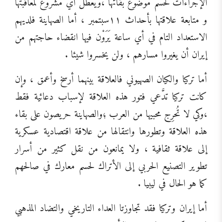
الإجراءات لحسم موضوع بقائها ،ويعطل أي مشروع لمعاقبتها
و متابعة علاقتها بأحداث ١١سبتمبر ، أما الصهاينة فلديهم
الاستعداد التام في أي ساعة يَرَوْن فيها انقضاء حاجتهم من
إيران أن يغيروا مسارهم ، ولن يخسروا شيئا .
أما تركيا والكيان الصهيوني فالعلاقة بينهما أرسخ وأعمق ، وإن
كانت تركيا تدَّعي فتور هذه العلاقة لإسباب دعائية فقط
،وكي لا تُحرِج محبيها من العرب ؛والصهاينة حريصون على بقاء
هذه العلاقة وتطورها وانتقالها من علاقة اقتصادية عسكرية
إلى علاقة ثقافية ، ولا يمانعون من نقل كثير من أسرار
تطوير التصنيع الحربي إلى الأتراك لحسم معارك في صالحهم
كما هو الحال في ليبيا .
أما إيران وتركيا فقد تجاوزتا العداء التاريخي والتضاد المذهبي