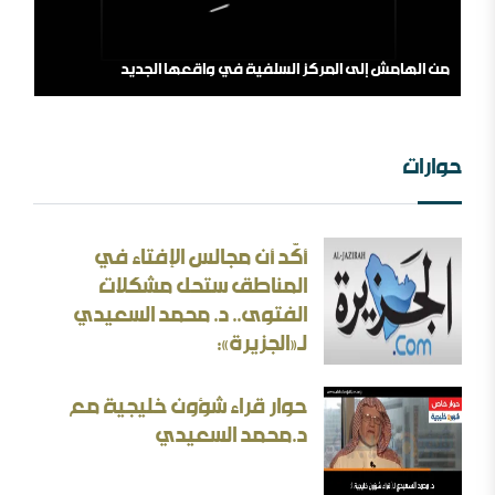
من الهامش إلى المركز السلفية في واقعها الجديد
حوارات
أكّد أن مجالس الإفتاء في
الثقافة بين الثوابت والمتغيرات [ورقة عمل]
المناطق ستحل مشكلات
الفتوى.. د. محمد السعيدي
الأسئلة المنطقية والأجوبة غير المنطقية في الحرب الإيرانية
لـ«الجزيرة»:
حوار قراء شؤون خليجية مع
د.محمد السعيدي