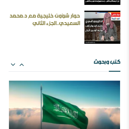
بحث: الإلزام بالمذهب في الفتيا والقضاء والتعليم
حوار شؤون خليجية مع د.محمد
إيران المسكينة ورد على الأستاذ إلهامي وأحمد الريسوني
السعيدي..الجزء الثاني
كتب وبحوث
البعث الاعتزالي وإسقاط العقل
اللهم اشغل الظالمين بالظالمين