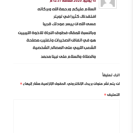
15 يونيو، 2020 الساعة 12:37 م
السلام عليكم ورحمة الله وبركاته
افتقدناك كثيرا في تويتر
عسى الله أن ييسر عودتك قريبا
وبالنسبة للمقال فطوق النجاة للأخوة الليبيين
هو في اتفاق الصخيرات وتغليب مصلحة
الشعب الليبي على المصالح الشخصية
والصلاة والسلام على نبينا محمد
اترك تعليقاً
لن يتم نشر عنوان بريدك الإلكتروني.
الحقول الإلزامية مشار إليها بـ
*
التعليق
*