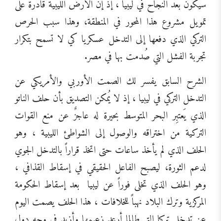
سيكون بعد النجاح في ليبيا ، إذ إن الأرض الليبية قادرة على
تمويل مشروع هذا المحور في المنطقة، وهذا سبب الحرص
التركي الذي دفعها إلى التدخل عسكريا كي لا تسمح بتكرار
تجربة الفشل التي صُدمت بها في مصر.
الشرح السابق يفسر لك الصمت الأوربي والأمريكي عن
التدخل التركي في ليبيا ، إذ لا يُمكن التصديق بأن حلف الناتو
الذي يَعتبِر البحر المتوسط بحيرة له عاجزٌ عن منع القوات
التركية من اختراقه والوصول إلى الشواطئ الليبية ، وهو
الحلف الذي لم يأخذ ساعات حتى اتخذ قراراً بالتدخل الجوي
لدعم الثورة، ليصبح الفاعل الحقيقي في إسقاط القذافي ،
وهو الحلف الذي تخلى فوراً عن ليبيا
بعد إسقاط الحكومة
المركزية وترك البلاد نهباً للخلافات ، هذا الحلف يصمت اليوم
عن تدخل تركيا التي طالما أرعد زعيمها وأزبد في وجه دول