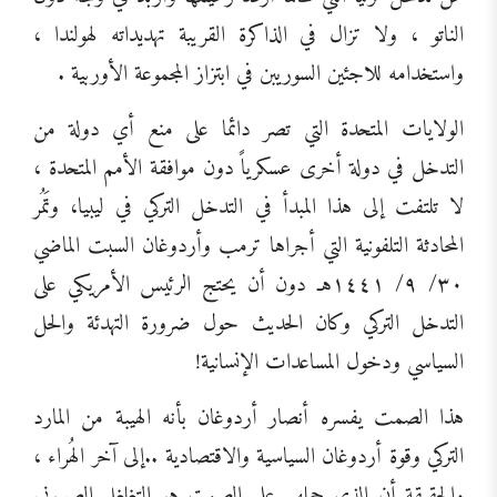
الناتو ، ولا تزال في الذاكرة القريبة تهديداته لهولندا ،
واستخدامه للاجئين السوريبن في ابتزاز المجموعة الأوربية .
الولايات المتحدة التي تصر دائما على منع أي دولة من
التدخل في دولة أخرى عسكرياً دون موافقة الأمم المتحدة ،
لا تلتفت إلى هذا المبدأ في التدخل التركي في ليبيا، وتَمُر
المحادثة التلفونية التي أجراها ترمب وأردوغان السبت الماضي
٣٠/ ٩/ ١٤٤١هـ دون أن يحتج الرئيس الأمريكي على
التدخل التركي وكان الحديث حول ضرورة التهدئة والحل
السياسي ودخول المساعدات الإنسانية!
هذا الصمت يفسره أنصار أردوغان بأنه الهيبة من المارد
التركي وقوة أردوغان السياسية والاقتصادية ..إلى آخر الهُراء ،
والحقيقة أن الذي حملهم على الصمت هو التغلغل الصهيوني