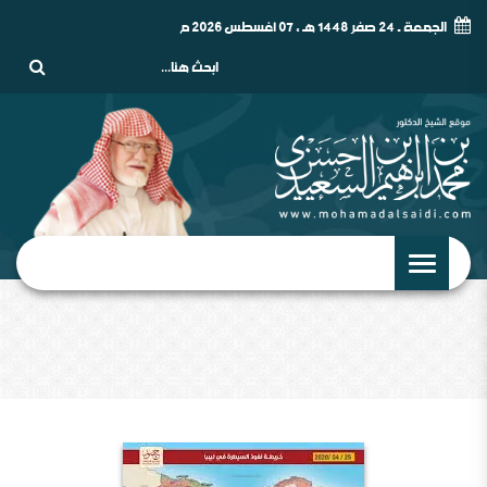
الجمعة - 24 صفر 1448 هـ , 07 أغسطس 2026 م