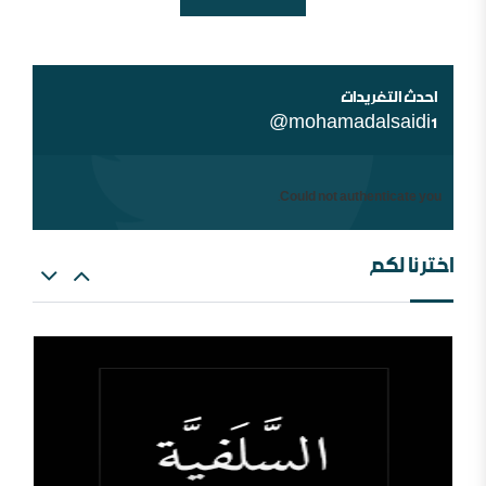
شبهات عن الغلو عند السلفيين . ومنه مقتضبات من مقالات
سابقة
احدث التغريدات
@mohamadalsaidi1
Could not authenticate you.
اخترنا لكم
العالم الإسلامي والمؤامرة القادمة