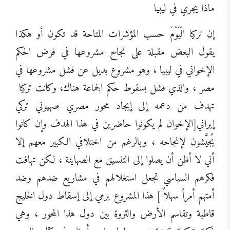
ماذا يجري في ليبيا
إن تركيا الْيَوْمَ حسب المؤشرات المتاحة قد تكون أو هكذا
يقول البعض مقبلة على نجاح مشروعها في فرض الحكم
الإخواني في ليبيا ، وهو مشروع بديل عن فشل مشروعها في
مصر ، والذي فشل بسقوط حكم الجماعة هناك، وكانت تركيا
تهدف من دعمه إلى إيجاد محور مصري صهيوني تركي
إيراني[الإخوان لم يكونوا حاضرين في هذا الهدف وإن كانوا
يُجيَّشون لإنجاحه ، وبالرغم من اختلافي الكبير معهم إلا
أني لا أظن أن يصلوا إلى التنسيق مع الصهاينة ، لكن تهافت
فكرهم السياسي تجعل استغلالهم في مشاريع ضدهم وضد
أمتهم أمراً سهلاً ] هذا المشروع يرمي إلى إسقاط دول الخليج
قاطبة وتقاسم الأرض والثروة بين دول هذا المحور ، وهي