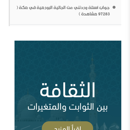
جواب أسئلة وردتني عن الجالية البورمية في مكة (
بناء الشخصية السلفية في ظل المتغيرات[محاضرة مفرغة]
97283 مشاهدة )
قطع الطريق دون داعش
من سيؤوي أربعين مليون لاجئاً مصريا؟ ( 93029
مشاهدة )
وقفات عند أزمة اختفاء الأستاذ جمال خاشقجي (
84664 مشاهدة )
مقدمة في الدفاع عن الدولة السعودية الأولى ودعوتها
الإصلاحية
أين السلفية من الانفصاليين في اليمن
أزمة قطر وإدارة الأزمة ( 83704 مشاهدة )
السعودية وقطر ومشروع العمق الاستراتيجي (
83694 مشاهدة )