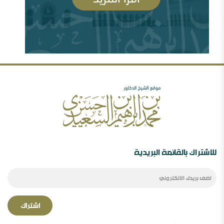
رأيي فيما صدر عن الشيخ سعد الشثري تجاه داعش (
السلفية والصوفية: نصح بعلم وحكم بعدل
77974 مشاهدة )
شبهات عن الغلو عند السلفيين . ومنه مقتضبات من مقالات
سابقة
مهرجان جروزني بين المؤتمر والمؤامرة ( 77629
مشاهدة )
رأيي فيما صدر عن الدكتور محمد الهاشمي ( 72384
مشاهدة )
الصحوة بين الانحراف عنها والانحراف بها..ورقة د.محمد
السعيدي في مؤتمر الصحوة
للاشتراك بالقائمة البريدية
اشتراك