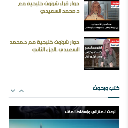
حوار قراء شؤون خليجية مع
د.محمد السعيدي
بحث: الإلزام بالمذهب في الفتيا والقضاء والتعليم
حوار شؤون خليجية مع د.محمد
إيران المسكينة ورد على الأستاذ إلهامي وأحمد الريسوني
السعيدي..الجزء الثاني
كتب وبحوث
البعث الاعتزالي وإسقاط العقل
اللهم اشغل الظالمين بالظالمين