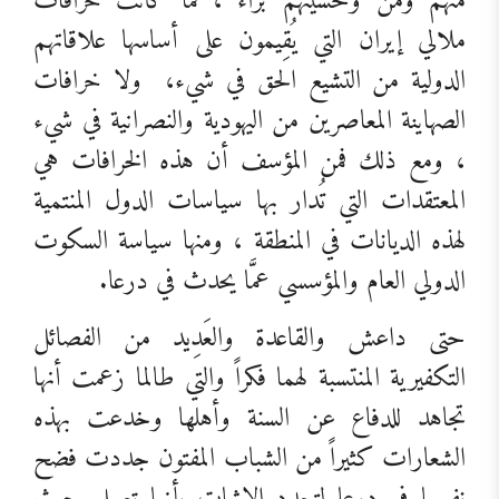
منهم ومن وحشيتهم براء ، فما كانت خرافات
ملالي إيران التي يُقِيمون على أساسها علاقاتهم
الدولية من التشيع الحق في شيء،
ولا خرافات
الصهاينة المعاصرين من اليهودية والنصرانية في شيء
، ومع ذلك فمن المؤسف أن هذه الخرافات هي
المعتقدات التي تُدار بها سياسات الدول المنتمية
لهذه الديانات في المنطقة ، ومنها سياسة السكوت
الدولي العام والمؤسسي عمَّا يحدث في درعا.
حتى داعش والقاعدة والعَدِيد من الفصائل
التكفيرية المنتسبة لهما فكراً والتي طالما زعمت أنها
تجاهد للدفاع عن السنة وأهلها وخدعت بهذه
الشعارات كثيراً من الشباب المفتون جددت فضح