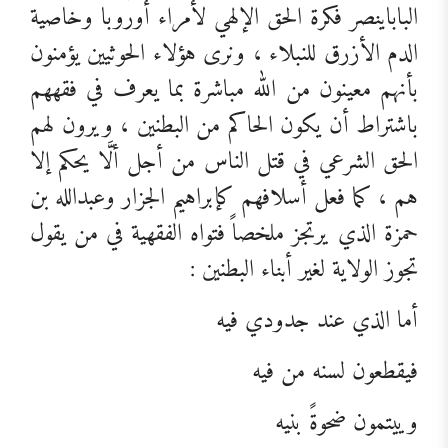
الباباينصر فكرة الحق الإلهي لأمراء أوروبا وخاصية
الدم الأزرق للنبلاء ، ونرى هؤلاء الحوثيين يؤمنون
بأنهم معينون من الله مباشرة بما يعرف في فقههم
باشتراط أن يكون الحاكم من البطنين ، ويرون لهم
الحق الشرعي في قتل الناس من أجل ألَّا يحكم إلا
هم ، كما فعل أسلافهم كإبراهيم الجزار وعبدالله بن
حمزة الذي يرتجز ملخصاً فتواه الفقهية في من يقول
تجوز الولاية لغير أبناء البطنين :
أما الذي عند جدودي فيه
فيقطعون لسنه من فيه
وييتمون ضحوةً بنيه