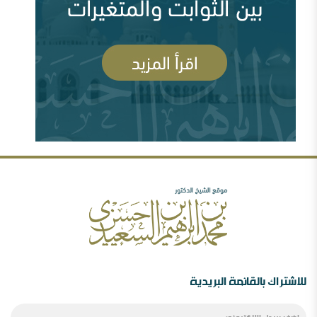
السعودية وقطر ومشروع العمق الاستراتيجي (
83699 مشاهدة )
رأيي فيما صدر عن الشيخ سعد الشثري تجاه داعش (
السلفية والصوفية: نصح بعلم وحكم بعدل
77980 مشاهدة )
شبهات عن الغلو عند السلفيين . ومنه مقتضبات من مقالات
سابقة
مهرجان جروزني بين المؤتمر والمؤامرة ( 77635
مشاهدة )
رأيي فيما صدر عن الدكتور محمد الهاشمي ( 72390
مشاهدة )
الصحوة بين الانحراف عنها والانحراف بها..ورقة د.محمد
السعيدي في مؤتمر الصحوة
للاشتراك بالقائمة البريدية