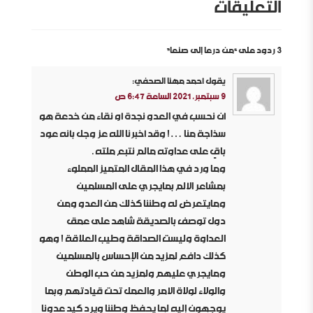
التعليقات
3 ردود على “من درعا إلى صنعا”
يقول
أحمد مهنا الصحفي
:
9 سبتمبر، 2021 الساعة 6:47 ص
أن نحسب في العدو نجدة أو نقاء من خدعة هو
سذاجة منا …! وقد أخبرنا الله عز وجل بأنه عود
باقٍ على عداوته مالم نتبع ملته .
وما ورد في هذا المقال المتميز المملوء
بمشاعر الألم بمايجري على المسلمين
ومايتعرض له وطننا كذلك من العدو ومن
دول توصف بالصديقة شاهد على عمق
العداوة وليست الصداقة وطيب العلاقة ! وهو
كذلك دافع لمزيد من الإحساس بالمسلمين
ومايجري عليهم ولمزيد من حب الوطن
والولاء لولاة الأمر والعمل تحت قيادتهم وبما
يوجهون إليه لما يحفظ وطننا ويرد كيد عدونا