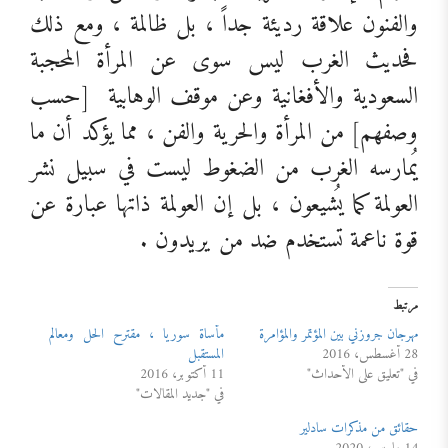
والفنون علاقة رديئة جداً ، بل ظالمة ، ومع ذلك
فحديث الغرب ليس سوى عن المرأة المحجبة
السعودية والأفغانية وعن موقف الوهابية
[حسب
وصفهم] من المرأة والحرية والفن ، مما يؤكد أن ما
يُمارسه الغرب من الضغوط ليست في سبيل نشر
العولمة كما يُشيعون ، بل إن العولمة ذاتها عبارة عن
قوة ناعمة تستخدم ضد من يريدون .
مرتبط
مهرجان جروزني بين المؤتمر والمؤامرة
مأساة سوريا ، مقترح الحل ومعالم
28 أغسطس، 2016
المستقبل
في "تعليق على الأحداث"
11 أكتوبر، 2016
في "جديد المقالات"
حقائق من مذكرات سادلير