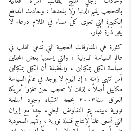
وحادثُ رجلٍ ملتحٍ يطالب امرأة أفغانية
بالتحجب يقيم الدنيا ولا يقعدها ، وحادث المدافع
الكبيرة التي تعوي كلَّ مساء في ظلام درعاء لا
يُثير ذَرَّة غُبار.
كثيرة هي المفارقات العجيبة التي تُدمي القلب في
عالم السياسة الدولية ، والتي يسميها بعض المحللين
سياسة الكيل بمكيالين ، والحقيقة أن الكيل بمكيالين
أمر انتهى زمنه ، إذ اليوم لا يوجد في عالم السياسة
مكاييل أصلاً ، لذلك لا تعجب حين تغزوا أمريكا
العراق سنة٢٠٠٣ بحجة اشتباه وجود أسلحة
نووية ،بينما يتم التفاوض البطيء جداً مع إيران
التي تسعى علناً لإنتاج قنبلة نووية ، وتُتَّهم السعودية