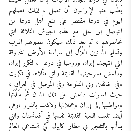
نفسها في درعا لتجدد الإثبات بأنها تعمل حيث
يَطلُب منها الإيرانيون أن تعمل ، لذلك فعملهم
اليوم في درعا مقتصر على منع أهل درعا من
التوصل إلى حل مع هذه الجيوش الثلاثة التي
تحاصرهم ، ثم بعد ذلك سيكون مصيرهم الهرب
وتسليم المدنيين العُزَّل إلى سياسة الأرض المحروقة
التي انتهجتها إيران وروسيا في درعا
، لتكرر إيران
وداعش مسرحيتهما القديمة والتي مثَّلاها في تكريت
وفي خانقين وفي الفلوجة وفي الموصل في العراق ،
حيث استولت داعش على تلك المدن ثُمَّ سَلَّمَتها
ومواطنيها إلى إيران وعملائها ولاذت بالفرار ،وهي
أيضا تلعب اللعبة القديمة نفسها في أفغانستان والتي
بدأتها بالتفجير في مطار كابول كي تستدعي العالم