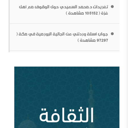
تغريدات د.محمد السعيدي حول الوقوف مع أهل
غزة ( 105152 مشاهدة )
جواب أسئلة وردتني عن الجالية البورمية في مكة (
بناء الشخصية السلفية في ظل المتغيرات[محاضرة مفرغة]
97297 مشاهدة )
قطع الطريق دون داعش
من سيؤوي أربعين مليون لاجئاً مصريا؟ ( 93035
مشاهدة )
وقفات عند أزمة اختفاء الأستاذ جمال خاشقجي (
84670 مشاهدة )
مقدمة في الدفاع عن الدولة السعودية الأولى ودعوتها
الإصلاحية
أين السلفية من الانفصاليين في اليمن
أزمة قطر وإدارة الأزمة ( 83712 مشاهدة )