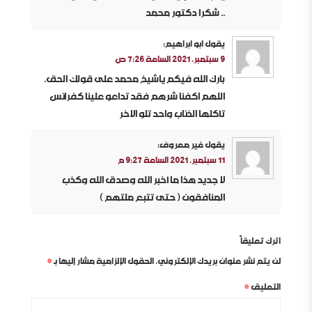
.. شكرا دكتور محمد
يقول
ابو ابراهيم
:
9 سبتمبر، 2021 الساعة 7:26 ص
بارك الله فيكم ياشيخ محمد على قولك الحق.
اللهم اكفنا شرهم فقد تداعو علينا كفرائس
تأكلها الذئاب واحد تلو الاخر
يقول
غير معروف
:
11 سبتمبر، 2021 الساعة 9:27 م
لا جديد هذا ما أخبر الله وصدق الله وكذب
المنافقون ( حتى تتبع ملتهم )
اترك تعليقاً
لن يتم نشر عنوان بريدك الإلكتروني.
الحقول الإلزامية مشار إليها بـ
*
التعليق
*