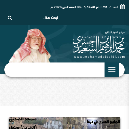
السبت - 25 صفر 1448 هـ , 08 أغسطس 2026 م