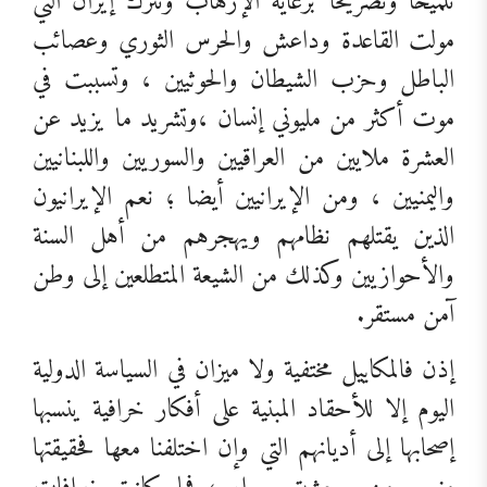
تلميحاً وتصريحاً برعاية الإرهاب وتُتْرك إيران التي
مولت القاعدة وداعش والحرس الثوري وعصائب
الباطل وحزب الشيطان والحوثيين ، وتسببت في
موت أكثر من مليوني إنسان ،وتشريد ما يزيد عن
العشرة ملايين من العراقيين والسوريين واللبنانيين
واليمنيين ، ومن الإيرانيين أيضا ؛ نعم الإيرانيون
الذين يقتلهم نظامهم ويهجرهم من أهل السنة
والأحوازيين وكذلك من الشيعة المتطلعين إلى وطن
آمن مستقر.
إذن فالمكاييل مختفية ولا ميزان في السياسة الدولية
اليوم إلا للأحقاد المبنية على أفكار خرافية ينسبها
إصحابها إلى أديانهم التي وإن اختلفنا معها فحقيقتها