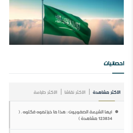
المملكة العربية السعودية ، فلسلفة النشأة ، تنظيراً وتطبيقا.
مؤسسة طابة والتنظيمات المتطرفة
احصائيات
الاكثر مشاهدة
الاكثر نقاشا
الاكثر طباعة
مــلخص عــلاقــات الــملك عــبد￼￼ العزیز مــع الإنجــلیز ، مــن
الــنشأة￼￼ وحـتى نـھایـة الحـرب الـعالـمیة الأولى .
أيها الشيعة الصفويون : هذا ما خبزتموه فكلوه . (
ما قولك في أبوي الرسول
123834 مشاهدة )