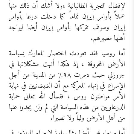
لإفشال التجربة الطالبانية ،ولا أشك أن ذلك منها
عملاً بأوامر إيران تماماً كما دخلت درعا بأوامر
إيران وسوف تتركها بأوامر إيران أيضا ليواجه
أهلها مصيرهم.
أما روسيا فقد تعودت اختصار المعارك بسياسة
الأرض المحروقة ، إذ هكذا أنهت مشكلاتها في
جروزني حيث دمرت ٩٨٪ من المدينة من أجل
الإسراع في إنهاء المعركة مع أن الشيشانيين في نهاية
الأمر مواطنون روس ، فنسأل الله تعالى حماية
الدرعاويين من هذه السياسة التي لم ولن يجدوا عنها
من أهل الأرض ولياً ولا نصيرا.
أما صنعاء فهي أيضا مثال بارز لانعدام الموازين في