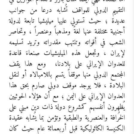
التقييم الدولي للمواقف تُشابه درعا من جوانب
عديدة ؛ حيث تستولي عليها ميليشيا تابعة لدولة
أجنبية مختلفة عنها لغةً ومذهباً وعنصراً ، وتحاصر
الشعب في أقواته وتنتهب مقدراته وتريد تسليمه
لإيران ، وتجعل هذه الميليشيات صنعاءَ قاعدة
للعدوان الإيراني على بلادنا،
ومع هذا يقف
المجتمع الدولي منها موقفاً يتسم باللامبالاه أو لنقل
البلادة ، فلا يوجد موقف دولي صارم بحق هذا
العدوان الإيراني على اليمن ؛ مع أن هؤلاء الحوثيين
يُظهرون أنفسهم كمشروع دولة ذات دين مبني على
الخُرافة والعنصرية والطبقية وتؤمن بما يُشابه عقيدة
الكنيسة الكاثوليكية قبل أربعمائة عام حيث كان