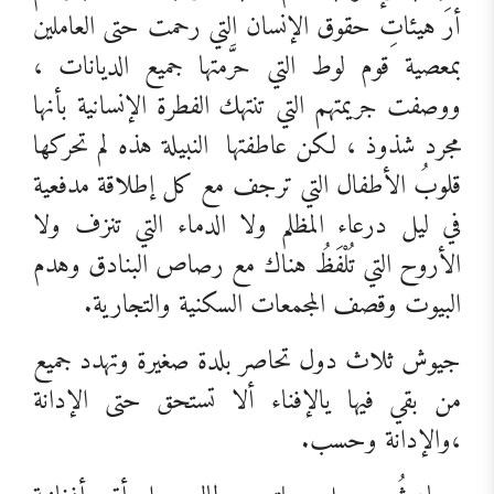
أرَ هيئاتِ حقوق الإنسان التي رحمت حتى العاملين
بمعصية قوم لوط التي حرَّمتها جميع الديانات ،
ووصفت جريمتهم التي تنتهك الفطرة الإنسانية بأنها
مجرد شذوذ ، لكن عاطفتها
النبيلة هذه لم تحركها
قلوبُ الأطفال التي ترجف مع كل إطلاقة مدفعية
في ليل درعاء المظلم ولا الدماء التي تنزف ولا
الأروح التي تُلْفَظُ هناك مع رصاص البنادق وهدم
البيوت وقصف المجمعات السكنية والتجارية.
جيوش ثلاث دول تحاصر بلدة صغيرة وتهدد جميع
من بقي فيها يالإفناء ألا تستحق حتى الإدانة
،والإدانة وحسب.