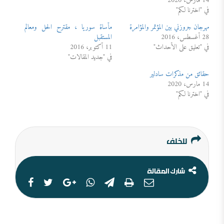
14 مارس، 2020
في "اخترنا لكم"
مهرجان جروزني بين المؤتمر والمؤامرة
مأساة سوريا ، مقترح الحل ومعالم
28 أغسطس، 2016
المستقبل
في "تعليق على الأحداث"
11 أكتوبر، 2016
في "جديد المقالات"
حقائق من مذكرات سادلير
14 مارس، 2020
في "اخترنا لكم"
للخلف
شارك المقالة