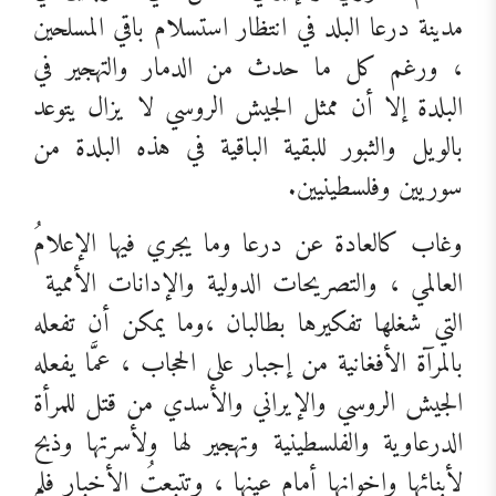
مدينة درعا البلد في انتظار استسلام باقي المسلحين
، ورغم كل ما حدث من الدمار والتهجير في
البلدة إلا أن ممثل الجيش الروسي لا يزال يتوعد
بالويل والثبور للبقية الباقية في هذه البلدة من
سوريين وفلسطينيين.
وغاب كالعادة عن درعا وما يجري فيها الإعلامُ
العالمي ، والتصريحات الدولية والإدانات الأممية
التي شغلها تفكيرها بطالبان ،وما يمكن أن تفعله
بالمرآة الأفغانية من إجبار على الحجاب ، عمَّا يفعله
الجيش الروسي والإيراني والأسدي من قتل للمرأة
الدرعاوية والفلسطينية وتهجير لها ولأسرتها وذبح
لأبنائها وإخوانها أمام عينها ، وتتبعتُ الأخبار فلم