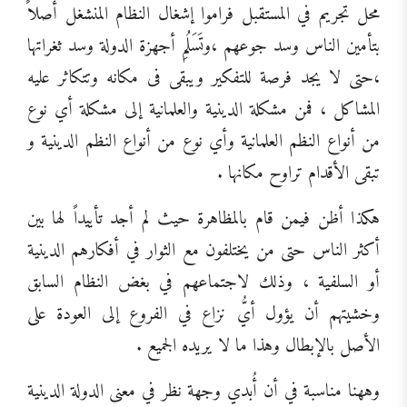
محل تجريم في المستقبل فراموا إشغال النظام المنشغل أصلاً
بتأمين الناس وسد جوعهم ،وتَسَلُمِ أجهزة الدولة وسد ثغراتها
،حتى لا يجد فرصة للتفكير ويبقى فى مكانه وتتكاثر عليه
المشاكل ، فمن مشكلة الدينية والعلمانية إلى مشكلة أي نوع
من أنواع النظم العلمانية وأي نوع من أنواع النظم الدينية و
تبقى الأقدام تراوح مكانها .
هكذا أظن فيمن قام بالمظاهرة حيث لم أجد تأييداً لها بين
أكثر الناس حتى من يختلفون مع الثوار في أفكارهم الدينية
أو السلفية ، وذلك لاجتماعهم في بغض النظام السابق
وخشيتهم أن يؤول أيُّ نزاع في الفروع إلى العودة على
الأصل بالإبطال وهذا ما لا يريده الجميع .
وههنا مناسبة في أن أُبدي وجهة نظر في معنى الدولة الدينية