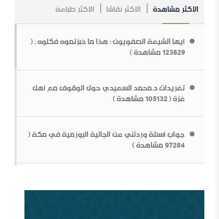
الاكثر مشاهدة
الاكثر نقاشا
الاكثر طباعة
مــلخص عــلاقــات الــملك عــبد￼￼ العزیز مــع الإنجــلیز ، مــن
الــنشأة￼￼ وحـتى نـھایـة الحـرب الـعالـمیة الأولى .
أيها الشيعة الصفويون : هذا ما خبزتموه فكلوه . (
ما قولك في أبوي الرسول
123829 مشاهدة )
تغريدات د.محمد السعيدي حول الوقوف مع أهل
غزة ( 105132 مشاهدة )
جواب أسئلة وردتني عن الجالية البورمية في مكة (
بناء الشخصية السلفية في ظل المتغيرات[محاضرة مفرغة]
97284 مشاهدة )
قطع الطريق دون داعش
من سيؤوي أربعين مليون لاجئاً مصريا؟ ( 93030
مشاهدة )