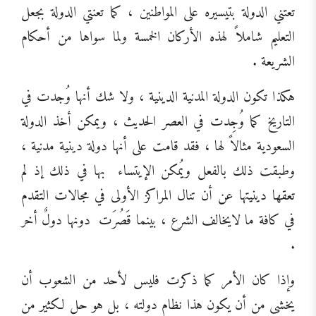
تعتني الدولة بتيسيره على المواطنين ، كما تعنتي الدولة بجعل
التعليم شاملاً لهذه الأركان الخمسة ولما سواها من أحكام
الشريعة .
هكذا تكون الدولة المدنية الدينية ، ولا شك أنها وُجدت في
التاريخ كما وُجِدت في العصر الحديث ، ويمكن أخذ الدولة
السعودية مثالاً لها ، فقد قامت على أنها دولة دينية مدنية ،
وطبقت ذلك بالفعل ويُمكن الإيتساء
بها في ذلك إذ لم
تعقها دينيتها عن أن تنال المراكز الأولى في مجالات التقدم
في كافة ما لايخالف الشرع ، بينما قَصُرَت
دونها دولٌ أخر
.
وإذا كان الأمر كما ذكرت فليس لأحد من الشعوب أن
يخشى من أن يكون هذا نظام دولته ، بل هو حل لكثير من