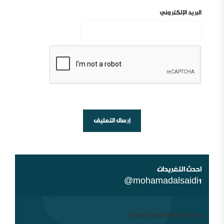
البريد الإلكتروني
أين السلفية من الانفصاليين في اليمن
شبهات عن الغلو عند السلفيين . ومنه مقتضبات من مقالات
سابقة
احدث التغريدات
@mohamadalsaidi1
Could not authenticate you.