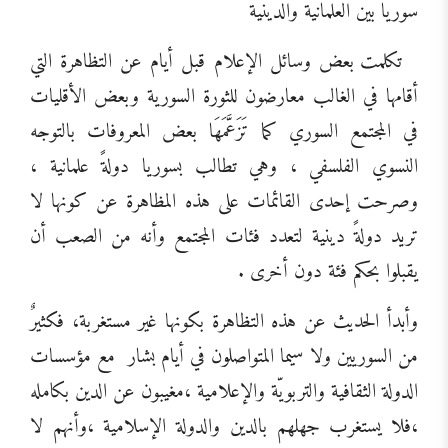
سوريا بين العلمانية والدينية
تكلمت بعض وسائل الإعلام قبل أيام عن التظاهرة التي
أقامها في الغالب معارضون للثورة السورية وبعض الأقليات
في المجتمع السوري كما تَزَعَّمَهَا بعض المعروفات بالتوجه
النسوي الفلسفي ، وهي تطالب بسوريا دولةً علمانية ،
وصرحت إحدى القائمات على هذه المظاهرة عن كونها لا
تريد دولةً دينية لتعدد فئات المجتمع وأنه من الصعب أن
يقبلوا بحكم فئة دون أخرى .
وأبدأ الحديث عن هذه التظاهرة بكونها غير مستغربة، فكثيرٌ
من السوريين ولا سيما المتواصلون في أيام بشار
مع مؤسسات
الدولة الثقافية والتربويّة والإعلامية ،مغيبون عن الدين بكامله
،فلا يستغرب جهلهم بالدين والدولة الإسلامية ،وأنهم لا