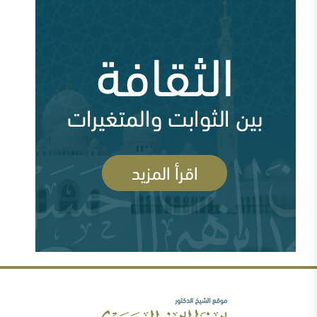
وقفات عند أزمة اختفاء الأستاذ جمال خاشقجي (
84666 مشاهدة )
مقدمة في الدفاع عن الدولة السعودية الأولى ودعوتها
الإصلاحية
أين السلفية من الانفصاليين في اليمن
أزمة قطر وإدارة الأزمة ( 83706 مشاهدة )
السعودية وقطر ومشروع العمق الاستراتيجي (
83695 مشاهدة )
رأيي فيما صدر عن الشيخ سعد الشثري تجاه داعش (
السلفية والصوفية: نصح بعلم وحكم بعدل
77975 مشاهدة )
شبهات عن الغلو عند السلفيين . ومنه مقتضبات من مقالات
سابقة
مهرجان جروزني بين المؤتمر والمؤامرة ( 77632
مشاهدة )