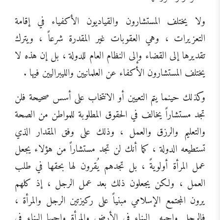
ولا يختلف المستشارون والقياديون الأكفياء في إقامة
التعزيرات ، وهي العقوبات غير المقدرة شرعاً ، ويترك
تقديرها إلى القضاء وإلى النظام العام للدولة ، بل إن هذه لا
يختلف المستشارون الأكفاء عن العلمانيين والليبراليين فيها .
وكذلك حينما يتم التعيين أو الانتخاب على أسس صحيحة فلن
تجد مستشاراً يخالف في الحقوق المطلوبة للمواطن من الصحة
والتعليم والرزق والعمل ، وذلك على وفق المقدار الذي
تستطيعه الدولة ، كما أنك لن تجد مستشاراً من هؤلاء يجعل
عمل المرأة أولويةً ، بل تجدهم يُقرون لها بحقها في طلب
العمل ، ولكن يجعلون ذلك بعد عمل الرجل ، إذ كلهم
يرون المجتمع الإسلامي مبنياً على ركيزتين الرجل والمرأة ،
فالرجل واجبه
البناء في الأرض والمرأة واجبها البناء في