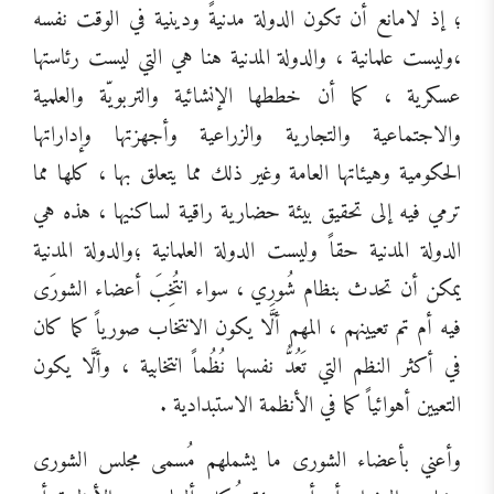
؛ إذ لامانع أن تكون الدولة مدنيةً ودينية في الوقت نفسه
،وليست علمانية ، والدولة المدنية هنا هي التي ليست رئاستها
عسكرية ، كما أن خططها الإنشائية والتربويّة والعلمية
والاجتماعية والتجارية والزراعية وأجهزتها وإداراتها
الحكومية وهيئاتها العامة وغير ذلك مما يتعلق بها ، كلها مما
ترمي فيه إلى تحقيق بيئة حضارية راقية لساكنيها ، هذه هي
الدولة المدنية حقاً وليست الدولة العلمانية ؛والدولة المدنية
يمكن أن تحدث بنظام شُورِي ، سواء انتُخِبَ أعضاء الشورَى
فيه أم تم تعيينهم ، المهم ألَّا يكون الانتخاب صورياً كما كان
في أكثر النظم التي تَعُدُّ نفسها نُظُماً انتخابية ، وألَّا يكون
التعيين أهوائياً كما في الأنظمة الاستبدادية .
وأعني بأعضاء الشورى ما يشملهم مُسمى مجلس الشورى