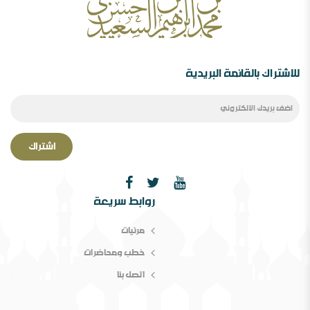
رأيي فيما صدر عن الدكتور محمد الهاشمي ( 72385
مشاهدة )
الصحوة بين الانحراف عنها والانحراف بها..ورقة د.محمد
السعيدي في مؤتمر الصحوة
للاشتراك بالقائمة البريدية
اشتراك
الصحوة بین الانحراف عنھا والانحراف بھا￼ ورقة مقدمة
روابط سريعة
لمؤتمر الصحوة،دراسة في المفھوم والإشكالات المقام
مرئيات
خطب ومحاضرات
اتصل بنا