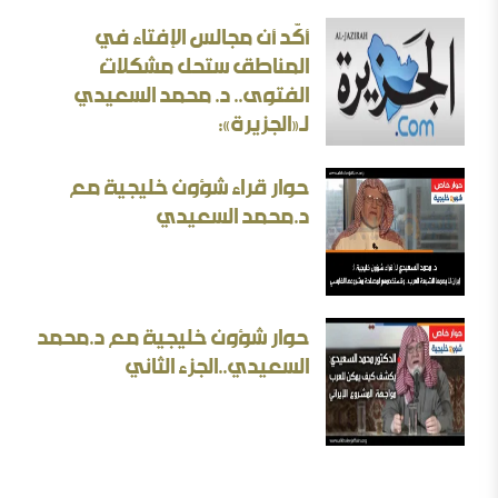
أكّد أن مجالس الإفتاء في
الثقافة بين الثوابت والمتغيرات [ورقة عمل]
المناطق ستحل مشكلات
الفتوى.. د. محمد السعيدي
الأسئلة المنطقية والأجوبة غير المنطقية في الحرب الإيرانية
لـ«الجزيرة»:
حوار قراء شؤون خليجية مع
د.محمد السعيدي
بحث: الإلزام بالمذهب في الفتيا والقضاء والتعليم
حوار شؤون خليجية مع د.محمد
إيران المسكينة ورد على الأستاذ إلهامي وأحمد الريسوني
السعيدي..الجزء الثاني