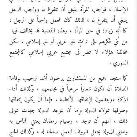
الإنسان ، فواجب المرأة ينبغي أن تتفرغ له وواجب الرجل
ينبغي أن يتفرغ له ، لذلك كان العمل واجباً على الرجل ،
كما أنه زيادة في حق المرأة ، وهذه القضية قد يخالف فيها
من بُني فكرهم على تراثٍ غير عربي أو غير إسلامي ، لكن
مخالفة هؤلاء لا تضر في مجتمع عربي إسلامي كالمجتمع
السوري .
كما ستجد الجميع من المستشارين يرحبون أشد ترحيب بإقامة
الصلاة أن تكون شعاراً مرعياً في مجتمعهم ، وكذلك أداء
الزكاة ،وينظمون لإنفاقها الأنظمة ، فإما أن يكون إنفاقها
وصرفها تتولاه الدولة وإما أن يتوجد الدولة جهات تتولى
ذلك ، المهم أن توجد ، وصيام رمضان يعتني الناس به
وتعتني الدولة بجعل ظروف العمل صالحة له ، وكذلك الحج