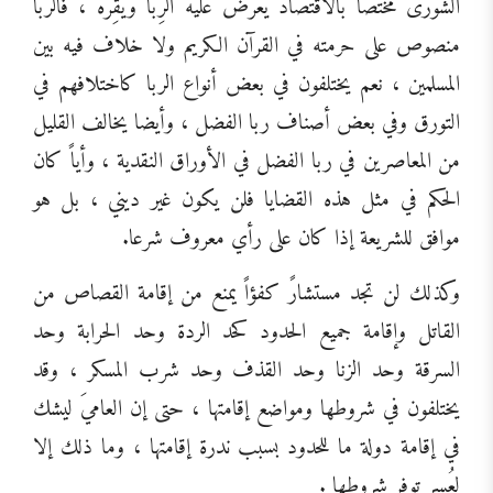
الشورى مختصاً بالاقتصاد يعرض عليه الرِّبا ويقِرُّه ، فالربا
منصوص على حرمته في القرآن الكريم ولا خلاف فيه بين
المسلمين ، نعم يختلفون في بعض أنواع الربا كاختلافهم في
التورق وفي بعض أصناف ربا الفضل ، وأيضا يخالف القليل
من المعاصرين في ربا الفضل في الأوراق النقدية ، وأياً كان
الحكم في مثل هذه القضايا فلن يكون غير ديني ، بل هو
موافق للشريعة إذا كان على رأي معروف شرعا.
وكذلك لن تجد مستشارً كفؤاً يمنع من إقامة القصاص من
القاتل وإقامة جميع الحدود كحد الردة وحد الحرابة وحد
السرقة وحد الزنا وحد القذف وحد شرب المسكر ، وقد
يختلفون في شروطها ومواضع إقامتها ، حتى إن العاميَ ليشك
في إقامة دولة ما للحدود بسبب ندرة إقامتها ، وما ذلك إلا
لعُسر توفر شروطها .